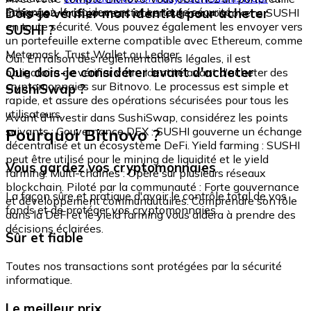
échangez-le rapidement et en toute sécurité.
Dois-je vérifier mon identité pour acheter
intégré où vous pouvez stocker et gérer vos tokens SUSHI
en toute sécurité. Vous pouvez également les envoyer vers
SUSHI ?
un portefeuille externe compatible avec Ethereum, comme
Metamask, Trust Wallet ou Ledger.
Oui. En raison des réglementations légales, il est
Que dois-je considérer avant d'acheter
obligatoire de vérifier votre identité avant d'acheter des
cryptomonnaies sur Bitnovo. Le processus est simple et
SushiSwap ?
rapide, et assure des opérations sécurisées pour tous les
utilisateurs.
Avant d'investir dans SushiSwap, considérez les points
Pourquoi Bitnovo ?
suivants : Gouvernance DEX : SUSHI gouverne un échange
décentralisé et un écosystème DeFi. Yield farming : SUSHI
peut être utilisé pour le mining de liquidité et le yield
Vous gardez vos cryptomonnaies
farming. Multi-chaînes : Opère sur plusieurs réseaux
blockchain. Piloté par la communauté : Forte gouvernance
La façon sûre et pratique d'avoir le contrôle total de vos
et développement communautaires. Comprendre son rôle
fonds et de protéger vos cryptomonnaies.
dans la DeFi et le yield farming vous aidera à prendre des
décisions éclairées.
Sûr et fiable
Toutes nos transactions sont protégées par la sécurité
informatique.
Le meilleur prix