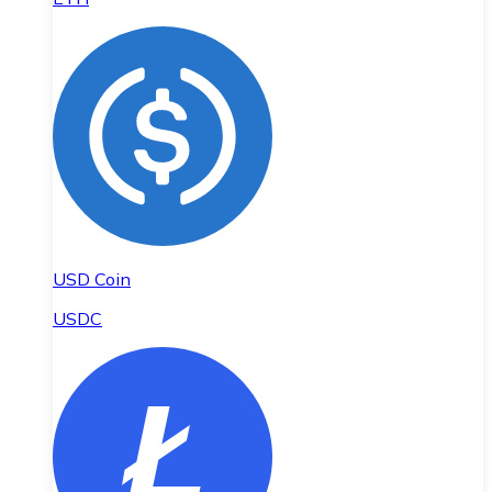
USD Coin
USDC