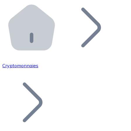
Effectuez des opérations de plus grande envergure. O
Distributeurs automatiques Bitnovo
Intégrez un ATM Bitnovo dans votre entreprise et per
API Bitnovo
Intégrez notre API dans votre écosystème.
Devenir Distributeur
Rejoignez notre réseau de distributeurs et commercialis
Cryptomonnaies
Lister un Token
Ajoutez le token de votre projet à notre service d'acha