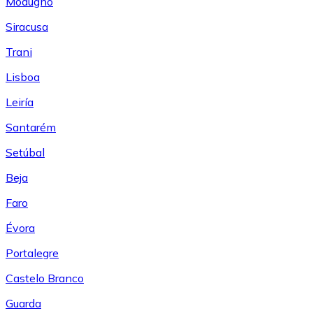
Modugno
Siracusa
Trani
Lisboa
Leiría
Santarém
Setúbal
Beja
Faro
Évora
Portalegre
Castelo Branco
Guarda