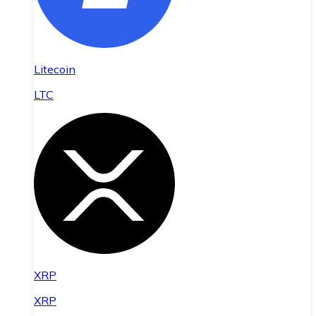
Litecoin
LTC
XRP
XRP