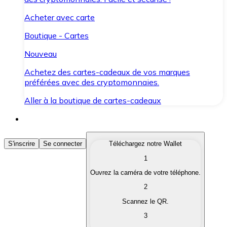
Acheter avec carte
Boutique - Cartes
Nouveau
Achetez des cartes-cadeaux de vos marques
préférées avec des cryptomonnaies.
Aller à la boutique de cartes-cadeaux
Acheter des Cryptomonnaies
S'inscrire
Se connecter
Téléchargez notre Wallet
1
Achetez les cryptomonnaies qui vous intéressent rapid
Ouvrez la caméra de votre téléphone.
Vendre des Cryptomonnaies
2
Convertissez vos cryptomonnaies en monnaie fiduciair
Scannez le QR.
3
Échanger (Swap)