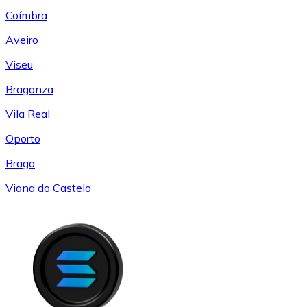
Coímbra
Aveiro
Viseu
Braganza
Vila Real
Oporto
Braga
Viana do Castelo