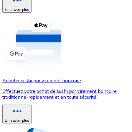
En savoir plus
Voir toutes
Coupons crypto
Achetez des cryptomonnaies en espèces et d'autres m
Acheter avec espèces
Virement SEPA
Ajoutez des fonds à votre compte Bitnovo ou effectuez 
Acheter avec virement bancaire
Acheter sushi par virement bancaire
Carte de crédit / débit
Effectuez votre achat de sushi par virement bancaire
Utilisez les cartes Visa et Mastercard pour acheter des
traditionnel rapidement et en toute sécurité.
Acheter avec carte
Boutique - Cartes
En savoir plus
Nouveau