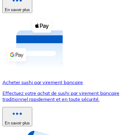
En savoir plus
Voir toutes
Coupons crypto
Achetez des cryptomonnaies en espèces et d'autres m
Acheter avec espèces
Virement SEPA
Ajoutez des fonds à votre compte Bitnovo ou effectuez 
Acheter avec virement bancaire
Acheter sushi par virement bancaire
Carte de crédit / débit
Effectuez votre achat de sushi par virement bancaire
Utilisez les cartes Visa et Mastercard pour acheter des
traditionnel rapidement et en toute sécurité.
Acheter avec carte
Boutique - Cartes
En savoir plus
Nouveau