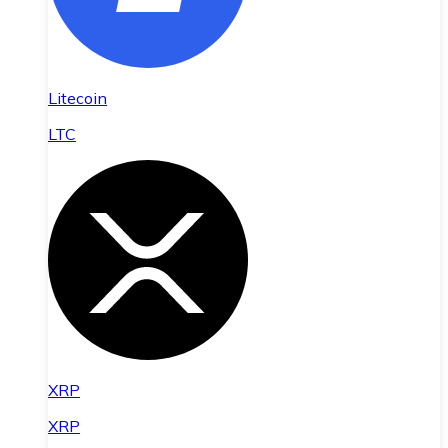
Litecoin
LTC
XRP
XRP