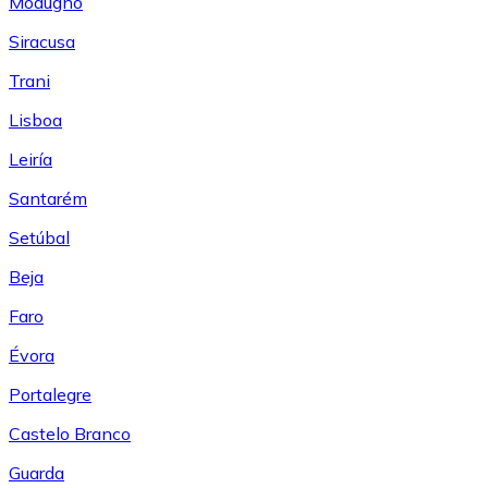
Modugno
Siracusa
Trani
Lisboa
Leiría
Santarém
Setúbal
Beja
Faro
Évora
Portalegre
Castelo Branco
Guarda