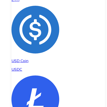
USD Coin
USDC