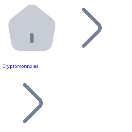
Effectuez des opérations de plus grande envergure. O
Distributeurs automatiques Bitnovo
Intégrez un ATM Bitnovo dans votre entreprise et per
API Bitnovo
Intégrez notre API dans votre écosystème.
Devenir Distributeur
Rejoignez notre réseau de distributeurs et commercialis
Cryptomonnaies
Lister un Token
Ajoutez le token de votre projet à notre service d'acha