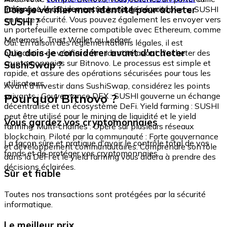
échangez-le rapidement et en toute sécurité.
Dois-je vérifier mon identité pour acheter
intégré où vous pouvez stocker et gérer vos tokens SUSHI
en toute sécurité. Vous pouvez également les envoyer vers
SUSHI ?
un portefeuille externe compatible avec Ethereum, comme
Metamask, Trust Wallet ou Ledger.
Oui. En raison des réglementations légales, il est
Que dois-je considérer avant d'acheter
obligatoire de vérifier votre identité avant d'acheter des
cryptomonnaies sur Bitnovo. Le processus est simple et
SushiSwap ?
rapide, et assure des opérations sécurisées pour tous les
utilisateurs.
Avant d'investir dans SushiSwap, considérez les points
Pourquoi Bitnovo ?
suivants : Gouvernance DEX : SUSHI gouverne un échange
décentralisé et un écosystème DeFi. Yield farming : SUSHI
peut être utilisé pour le mining de liquidité et le yield
Vous gardez vos cryptomonnaies
farming. Multi-chaînes : Opère sur plusieurs réseaux
blockchain. Piloté par la communauté : Forte gouvernance
La façon sûre et pratique d'avoir le contrôle total de vos
et développement communautaires. Comprendre son rôle
fonds et de protéger vos cryptomonnaies.
dans la DeFi et le yield farming vous aidera à prendre des
décisions éclairées.
Sûr et fiable
Toutes nos transactions sont protégées par la sécurité
informatique.
Le meilleur prix