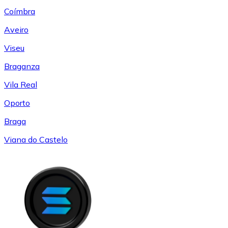
Coímbra
Aveiro
Viseu
Braganza
Vila Real
Oporto
Braga
Viana do Castelo