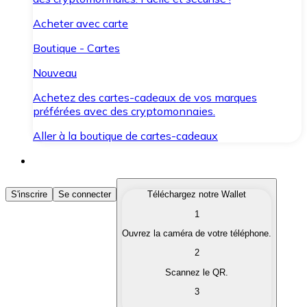
Acheter avec carte
Boutique - Cartes
Nouveau
Achetez des cartes-cadeaux de vos marques
préférées avec des cryptomonnaies.
Aller à la boutique de cartes-cadeaux
Acheter des Cryptomonnaies
S'inscrire
Se connecter
Téléchargez notre Wallet
1
Achetez les cryptomonnaies qui vous intéressent rapid
Ouvrez la caméra de votre téléphone.
Vendre des Cryptomonnaies
2
Convertissez vos cryptomonnaies en monnaie fiduciair
Scannez le QR.
3
Échanger (Swap)