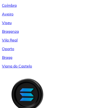
Coímbra
Aveiro
Viseu
Braganza
Vila Real
Oporto
Braga
Viana do Castelo