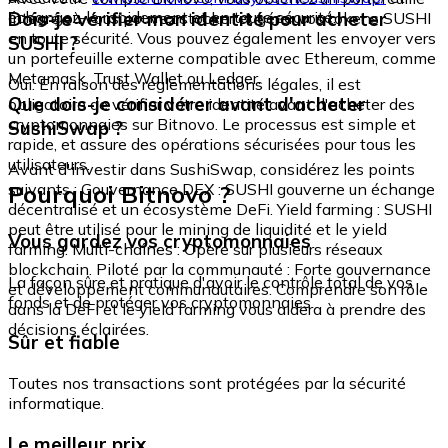
échangez-le rapidement et en toute sécurité.
Dois-je vérifier mon identité pour acheter
intégré où vous pouvez stocker et gérer vos tokens SUSHI
en toute sécurité. Vous pouvez également les envoyer vers
SUSHI ?
un portefeuille externe compatible avec Ethereum, comme
Metamask, Trust Wallet ou Ledger.
Oui. En raison des réglementations légales, il est
Que dois-je considérer avant d'acheter
obligatoire de vérifier votre identité avant d'acheter des
cryptomonnaies sur Bitnovo. Le processus est simple et
SushiSwap ?
rapide, et assure des opérations sécurisées pour tous les
utilisateurs.
Avant d'investir dans SushiSwap, considérez les points
Pourquoi Bitnovo ?
suivants : Gouvernance DEX : SUSHI gouverne un échange
décentralisé et un écosystème DeFi. Yield farming : SUSHI
peut être utilisé pour le mining de liquidité et le yield
Vous gardez vos cryptomonnaies
farming. Multi-chaînes : Opère sur plusieurs réseaux
blockchain. Piloté par la communauté : Forte gouvernance
La façon sûre et pratique d'avoir le contrôle total de vos
et développement communautaires. Comprendre son rôle
fonds et de protéger vos cryptomonnaies.
dans la DeFi et le yield farming vous aidera à prendre des
décisions éclairées.
Sûr et fiable
Toutes nos transactions sont protégées par la sécurité
informatique.
Le meilleur prix