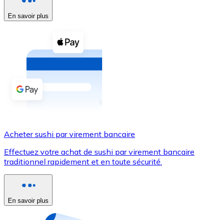
En savoir plus
Voir toutes
Coupons crypto
Achetez des cryptomonnaies en espèces et d'autres m
Acheter avec espèces
Virement SEPA
Ajoutez des fonds à votre compte Bitnovo ou effectuez 
Acheter avec virement bancaire
Acheter sushi par virement bancaire
Carte de crédit / débit
Effectuez votre achat de sushi par virement bancaire
Utilisez les cartes Visa et Mastercard pour acheter des
traditionnel rapidement et en toute sécurité.
Acheter avec carte
Boutique - Cartes
En savoir plus
Nouveau