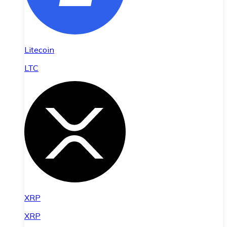
Litecoin
LTC
XRP
XRP