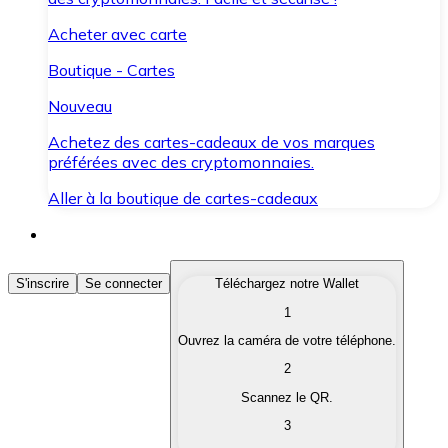
Acheter avec carte
Boutique - Cartes
Nouveau
Achetez des cartes-cadeaux de vos marques
préférées avec des cryptomonnaies.
Aller à la boutique de cartes-cadeaux
Acheter des Cryptomonnaies
S'inscrire
Se connecter
Téléchargez notre Wallet
1
Achetez les cryptomonnaies qui vous intéressent rapid
Ouvrez la caméra de votre téléphone.
Vendre des Cryptomonnaies
2
Convertissez vos cryptomonnaies en monnaie fiduciair
Scannez le QR.
3
Échanger (Swap)