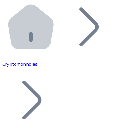
Effectuez des opérations de plus grande envergure. O
Distributeurs automatiques Bitnovo
Intégrez un ATM Bitnovo dans votre entreprise et per
API Bitnovo
Intégrez notre API dans votre écosystème.
Devenir Distributeur
Rejoignez notre réseau de distributeurs et commercialis
Cryptomonnaies
Lister un Token
Ajoutez le token de votre projet à notre service d'acha