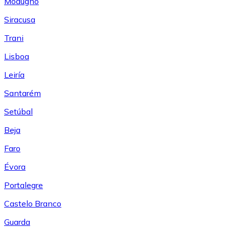
Modugno
Siracusa
Trani
Lisboa
Leiría
Santarém
Setúbal
Beja
Faro
Évora
Portalegre
Castelo Branco
Guarda