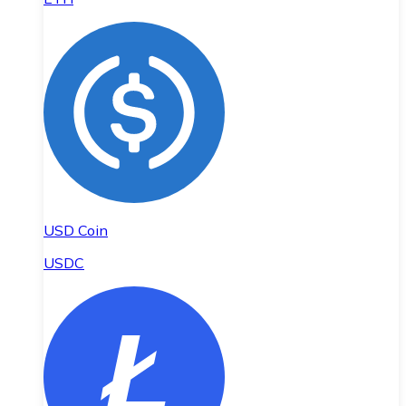
USD Coin
USDC