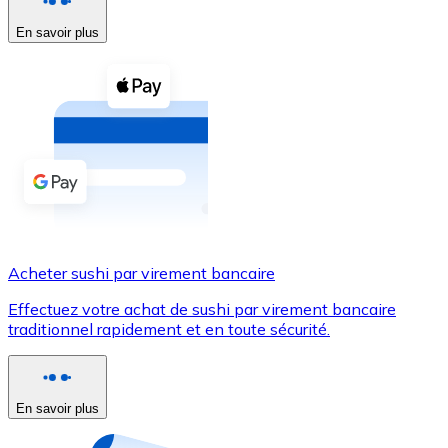
En savoir plus
Voir toutes
Coupons crypto
Achetez des cryptomonnaies en espèces et d'autres m
Acheter avec espèces
Virement SEPA
Ajoutez des fonds à votre compte Bitnovo ou effectuez 
Acheter avec virement bancaire
Acheter sushi par virement bancaire
Carte de crédit / débit
Effectuez votre achat de sushi par virement bancaire
Utilisez les cartes Visa et Mastercard pour acheter des
traditionnel rapidement et en toute sécurité.
Acheter avec carte
Boutique - Cartes
En savoir plus
Nouveau