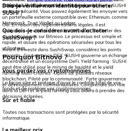
échangez-le rapidement et en toute sécurité.
Dois-je vérifier mon identité pour acheter
intégré où vous pouvez stocker et gérer vos tokens SUSHI
en toute sécurité. Vous pouvez également les envoyer vers
SUSHI ?
un portefeuille externe compatible avec Ethereum, comme
Metamask, Trust Wallet ou Ledger.
Oui. En raison des réglementations légales, il est
Que dois-je considérer avant d'acheter
obligatoire de vérifier votre identité avant d'acheter des
cryptomonnaies sur Bitnovo. Le processus est simple et
SushiSwap ?
rapide, et assure des opérations sécurisées pour tous les
utilisateurs.
Avant d'investir dans SushiSwap, considérez les points
Pourquoi Bitnovo ?
suivants : Gouvernance DEX : SUSHI gouverne un échange
décentralisé et un écosystème DeFi. Yield farming : SUSHI
peut être utilisé pour le mining de liquidité et le yield
Vous gardez vos cryptomonnaies
farming. Multi-chaînes : Opère sur plusieurs réseaux
blockchain. Piloté par la communauté : Forte gouvernance
La façon sûre et pratique d'avoir le contrôle total de vos
et développement communautaires. Comprendre son rôle
fonds et de protéger vos cryptomonnaies.
dans la DeFi et le yield farming vous aidera à prendre des
décisions éclairées.
Sûr et fiable
Toutes nos transactions sont protégées par la sécurité
informatique.
Le meilleur prix