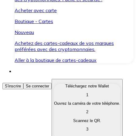
Acheter avec carte
Boutique - Cartes
Nouveau
Achetez des cartes-cadeaux de vos marques
préférées avec des cryptomonnaies.
Aller à la boutique de cartes-cadeaux
Acheter des Cryptomonnaies
S'inscrire
Se connecter
Téléchargez notre Wallet
1
Achetez les cryptomonnaies qui vous intéressent rapid
Ouvrez la caméra de votre téléphone.
Vendre des Cryptomonnaies
2
Convertissez vos cryptomonnaies en monnaie fiduciair
Scannez le QR.
3
Échanger (Swap)