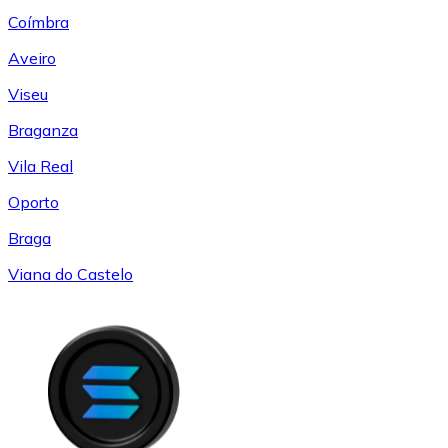
Coímbra
Aveiro
Viseu
Braganza
Vila Real
Oporto
Braga
Viana do Castelo