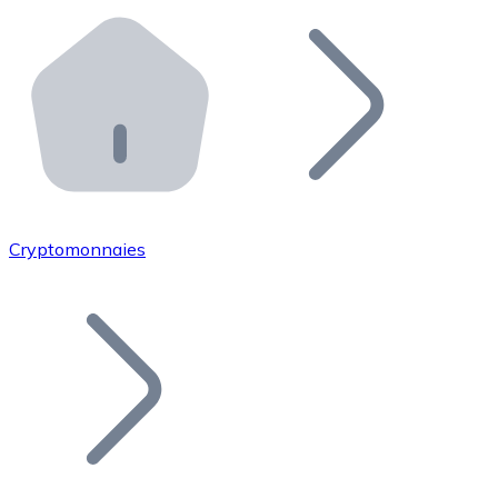
Effectuez des opérations de plus grande envergure. O
Distributeurs automatiques Bitnovo
Intégrez un ATM Bitnovo dans votre entreprise et per
API Bitnovo
Intégrez notre API dans votre écosystème.
Devenir Distributeur
Rejoignez notre réseau de distributeurs et commercialis
Cryptomonnaies
Lister un Token
Ajoutez le token de votre projet à notre service d'acha