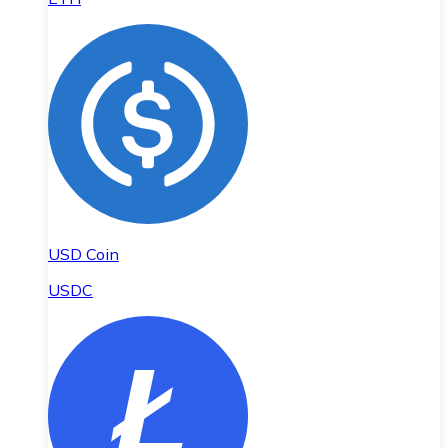
USD Coin
USDC