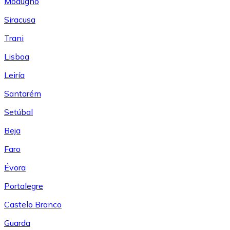
Modugno
Siracusa
Trani
Lisboa
Leiría
Santarém
Setúbal
Beja
Faro
Évora
Portalegre
Castelo Branco
Guarda