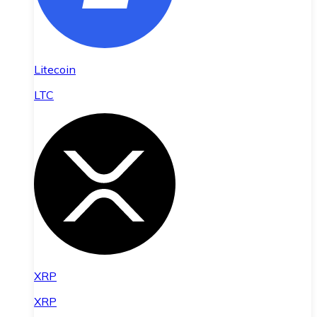
Litecoin
LTC
XRP
XRP