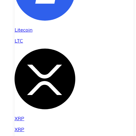
Litecoin
LTC
XRP
XRP