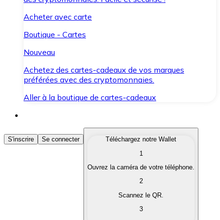
Acheter avec carte
Boutique - Cartes
Nouveau
Achetez des cartes-cadeaux de vos marques
préférées avec des cryptomonnaies.
Aller à la boutique de cartes-cadeaux
Acheter des Cryptomonnaies
S'inscrire
Se connecter
Téléchargez notre Wallet
1
Achetez les cryptomonnaies qui vous intéressent rapid
Ouvrez la caméra de votre téléphone.
Vendre des Cryptomonnaies
2
Convertissez vos cryptomonnaies en monnaie fiduciair
Scannez le QR.
3
Échanger (Swap)