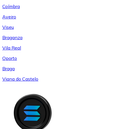
Coímbra
Aveiro
Viseu
Braganza
Vila Real
Oporto
Braga
Viana do Castelo