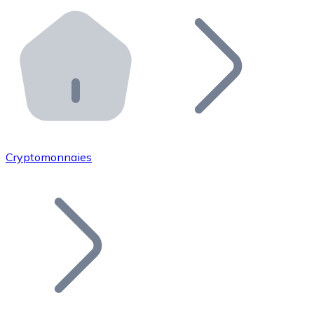
Effectuez des opérations de plus grande envergure. O
Distributeurs automatiques Bitnovo
Intégrez un ATM Bitnovo dans votre entreprise et per
API Bitnovo
Intégrez notre API dans votre écosystème.
Devenir Distributeur
Rejoignez notre réseau de distributeurs et commercialis
Cryptomonnaies
Lister un Token
Ajoutez le token de votre projet à notre service d'acha