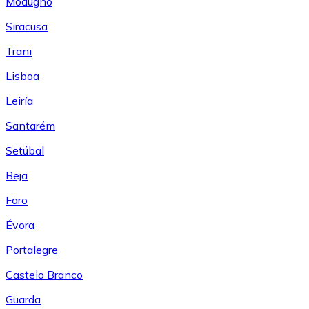
Modugno
Siracusa
Trani
Lisboa
Leiría
Santarém
Setúbal
Beja
Faro
Évora
Portalegre
Castelo Branco
Guarda