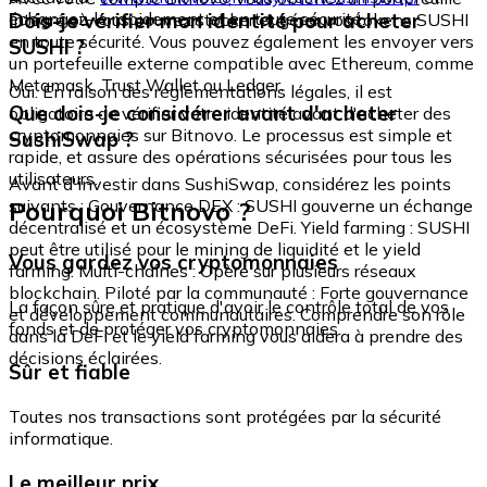
échangez-le rapidement et en toute sécurité.
Dois-je vérifier mon identité pour acheter
intégré où vous pouvez stocker et gérer vos tokens SUSHI
en toute sécurité. Vous pouvez également les envoyer vers
SUSHI ?
un portefeuille externe compatible avec Ethereum, comme
Metamask, Trust Wallet ou Ledger.
Oui. En raison des réglementations légales, il est
Que dois-je considérer avant d'acheter
obligatoire de vérifier votre identité avant d'acheter des
cryptomonnaies sur Bitnovo. Le processus est simple et
SushiSwap ?
rapide, et assure des opérations sécurisées pour tous les
utilisateurs.
Avant d'investir dans SushiSwap, considérez les points
Pourquoi Bitnovo ?
suivants : Gouvernance DEX : SUSHI gouverne un échange
décentralisé et un écosystème DeFi. Yield farming : SUSHI
peut être utilisé pour le mining de liquidité et le yield
Vous gardez vos cryptomonnaies
farming. Multi-chaînes : Opère sur plusieurs réseaux
blockchain. Piloté par la communauté : Forte gouvernance
La façon sûre et pratique d'avoir le contrôle total de vos
et développement communautaires. Comprendre son rôle
fonds et de protéger vos cryptomonnaies.
dans la DeFi et le yield farming vous aidera à prendre des
décisions éclairées.
Sûr et fiable
Toutes nos transactions sont protégées par la sécurité
informatique.
Le meilleur prix