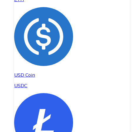
USD Coin
USDC