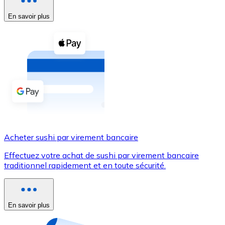
En savoir plus
Voir toutes
Coupons crypto
Achetez des cryptomonnaies en espèces et d'autres m
Acheter avec espèces
Virement SEPA
Ajoutez des fonds à votre compte Bitnovo ou effectuez 
Acheter avec virement bancaire
Acheter sushi par virement bancaire
Carte de crédit / débit
Effectuez votre achat de sushi par virement bancaire
Utilisez les cartes Visa et Mastercard pour acheter des
traditionnel rapidement et en toute sécurité.
Acheter avec carte
Boutique - Cartes
En savoir plus
Nouveau