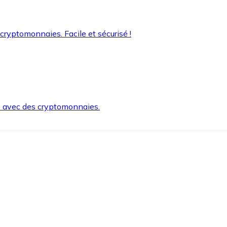
 cryptomonnaies. Facile et sécurisé !
s avec des cryptomonnaies.
ement et en toute sécurité.
e lorsque vous en avez besoin.