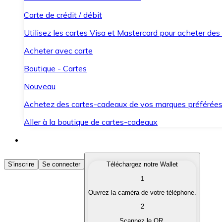
Carte de crédit / débit
Utilisez les cartes Visa et Mastercard pour acheter des
Acheter avec carte
Boutique - Cartes
Nouveau
Achetez des cartes-cadeaux de vos marques préférée
Aller à la boutique de cartes-cadeaux
Acheter des Cryptomonnaies
S'inscrire
Se connecter
Téléchargez notre Wallet
1
Achetez les cryptomonnaies qui vous intéressent rapid
Ouvrez la caméra de votre téléphone.
Vendre des Cryptomonnaies
2
Convertissez vos cryptomonnaies en monnaie fiduciair
Scannez le QR.