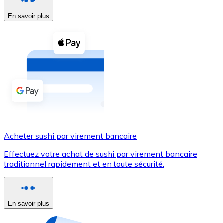
En savoir plus
Voir toutes
Coupons crypto
Achetez des cryptomonnaies en espèces et d'autres m
Acheter avec espèces
Virement SEPA
Ajoutez des fonds à votre compte Bitnovo ou effectuez 
Acheter avec virement bancaire
Acheter sushi par virement bancaire
Carte de crédit / débit
Effectuez votre achat de sushi par virement bancaire
Utilisez les cartes Visa et Mastercard pour acheter des
traditionnel rapidement et en toute sécurité.
Acheter avec carte
Boutique - Cartes
En savoir plus
Nouveau