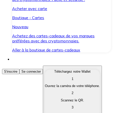
Acheter avec carte
Boutique - Cartes
Nouveau
Achetez des cartes-cadeaux de vos marques
préférées avec des cryptomonnaies.
Aller à la boutique de cartes-cadeaux
Acheter des Cryptomonnaies
S'inscrire
Se connecter
Téléchargez notre Wallet
1
Achetez les cryptomonnaies qui vous intéressent rapid
Ouvrez la caméra de votre téléphone.
Vendre des Cryptomonnaies
2
Convertissez vos cryptomonnaies en monnaie fiduciair
Scannez le QR.
3
Échanger (Swap)