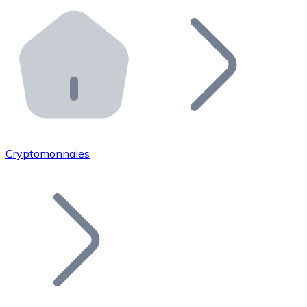
Effectuez des opérations de plus grande envergure. O
Distributeurs automatiques Bitnovo
Intégrez un ATM Bitnovo dans votre entreprise et per
API Bitnovo
Intégrez notre API dans votre écosystème.
Devenir Distributeur
Rejoignez notre réseau de distributeurs et commercialis
Cryptomonnaies
Lister un Token
Ajoutez le token de votre projet à notre service d'acha