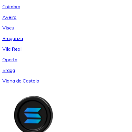
Coímbra
Aveiro
Viseu
Braganza
Vila Real
Oporto
Braga
Viana do Castelo