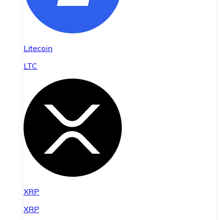
Litecoin
LTC
XRP
XRP