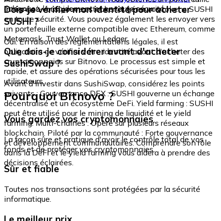
échangez-le rapidement et en toute sécurité.
Dois-je vérifier mon identité pour acheter
intégré où vous pouvez stocker et gérer vos tokens SUSHI
en toute sécurité. Vous pouvez également les envoyer vers
SUSHI ?
un portefeuille externe compatible avec Ethereum, comme
Metamask, Trust Wallet ou Ledger.
Oui. En raison des réglementations légales, il est
Que dois-je considérer avant d'acheter
obligatoire de vérifier votre identité avant d'acheter des
cryptomonnaies sur Bitnovo. Le processus est simple et
SushiSwap ?
rapide, et assure des opérations sécurisées pour tous les
utilisateurs.
Avant d'investir dans SushiSwap, considérez les points
Pourquoi Bitnovo ?
suivants : Gouvernance DEX : SUSHI gouverne un échange
décentralisé et un écosystème DeFi. Yield farming : SUSHI
peut être utilisé pour le mining de liquidité et le yield
Vous gardez vos cryptomonnaies
farming. Multi-chaînes : Opère sur plusieurs réseaux
blockchain. Piloté par la communauté : Forte gouvernance
La façon sûre et pratique d'avoir le contrôle total de vos
et développement communautaires. Comprendre son rôle
fonds et de protéger vos cryptomonnaies.
dans la DeFi et le yield farming vous aidera à prendre des
décisions éclairées.
Sûr et fiable
Toutes nos transactions sont protégées par la sécurité
informatique.
Le meilleur prix