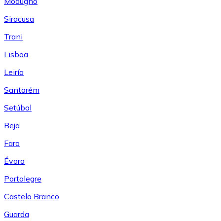
Modugno
Siracusa
Trani
Lisboa
Leiría
Santarém
Setúbal
Beja
Faro
Évora
Portalegre
Castelo Branco
Guarda