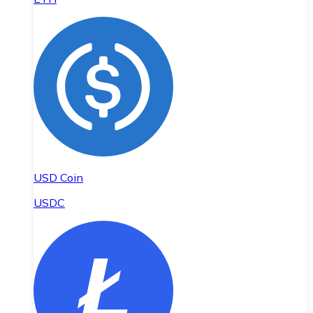
USD Coin
USDC