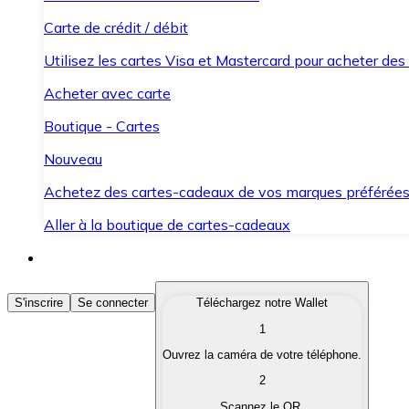
Carte de crédit / débit
Utilisez les cartes Visa et Mastercard pour acheter des
Acheter avec carte
Boutique - Cartes
Nouveau
Achetez des cartes-cadeaux de vos marques préférée
Aller à la boutique de cartes-cadeaux
Acheter des Cryptomonnaies
S'inscrire
Se connecter
Téléchargez notre Wallet
1
Achetez les cryptomonnaies qui vous intéressent rapid
Ouvrez la caméra de votre téléphone.
Vendre des Cryptomonnaies
2
Convertissez vos cryptomonnaies en monnaie fiduciair
Scannez le QR.