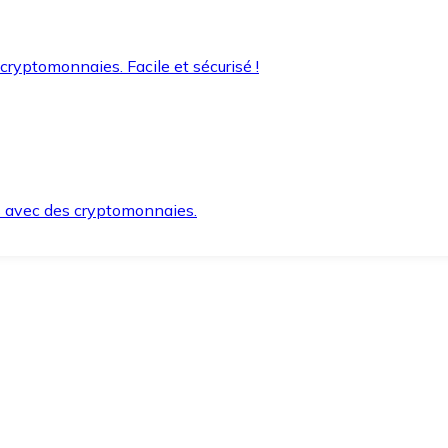
 cryptomonnaies. Facile et sécurisé !
s avec des cryptomonnaies.
ement et en toute sécurité.
e lorsque vous en avez besoin.