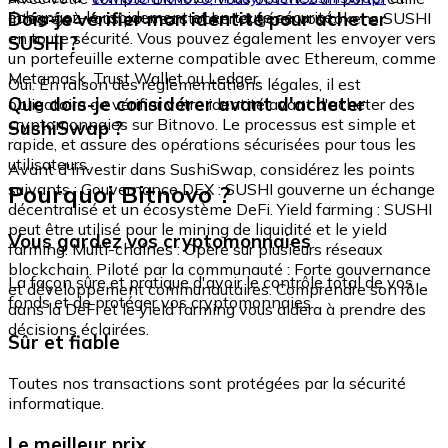
échangez-le rapidement et en toute sécurité.
Dois-je vérifier mon identité pour acheter
intégré où vous pouvez stocker et gérer vos tokens SUSHI
en toute sécurité. Vous pouvez également les envoyer vers
SUSHI ?
un portefeuille externe compatible avec Ethereum, comme
Metamask, Trust Wallet ou Ledger.
Oui. En raison des réglementations légales, il est
Que dois-je considérer avant d'acheter
obligatoire de vérifier votre identité avant d'acheter des
cryptomonnaies sur Bitnovo. Le processus est simple et
SushiSwap ?
rapide, et assure des opérations sécurisées pour tous les
utilisateurs.
Avant d'investir dans SushiSwap, considérez les points
Pourquoi Bitnovo ?
suivants : Gouvernance DEX : SUSHI gouverne un échange
décentralisé et un écosystème DeFi. Yield farming : SUSHI
peut être utilisé pour le mining de liquidité et le yield
Vous gardez vos cryptomonnaies
farming. Multi-chaînes : Opère sur plusieurs réseaux
blockchain. Piloté par la communauté : Forte gouvernance
La façon sûre et pratique d'avoir le contrôle total de vos
et développement communautaires. Comprendre son rôle
fonds et de protéger vos cryptomonnaies.
dans la DeFi et le yield farming vous aidera à prendre des
décisions éclairées.
Sûr et fiable
Toutes nos transactions sont protégées par la sécurité
informatique.
Le meilleur prix