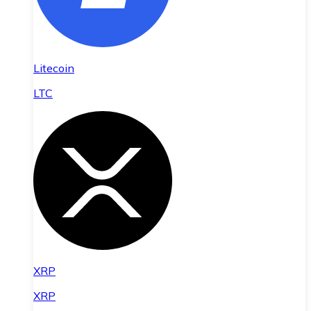
Litecoin
LTC
XRP
XRP