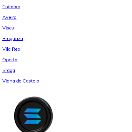
Coímbra
Aveiro
Viseu
Braganza
Vila Real
Oporto
Braga
Viana do Castelo