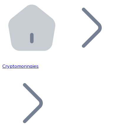
Effectuez des opérations de plus grande envergure. O
Distributeurs automatiques Bitnovo
Intégrez un ATM Bitnovo dans votre entreprise et per
API Bitnovo
Intégrez notre API dans votre écosystème.
Devenir Distributeur
Rejoignez notre réseau de distributeurs et commercialis
Cryptomonnaies
Lister un Token
Ajoutez le token de votre projet à notre service d'acha