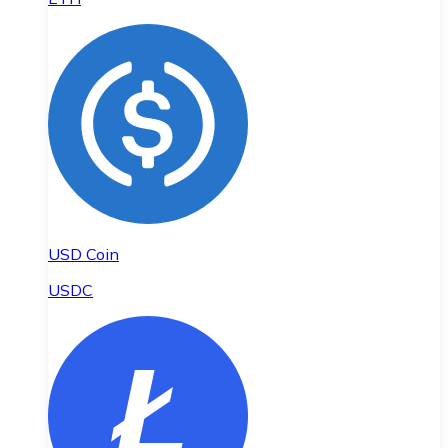
USD Coin
USDC