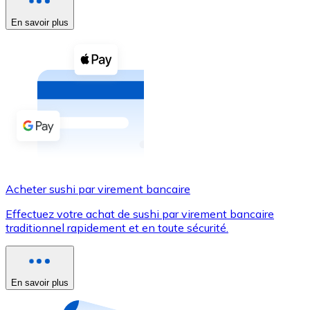
En savoir plus
Voir toutes
Coupons crypto
Achetez des cryptomonnaies en espèces et d'autres m
Acheter avec espèces
Virement SEPA
Ajoutez des fonds à votre compte Bitnovo ou effectuez 
Acheter avec virement bancaire
Acheter sushi par virement bancaire
Carte de crédit / débit
Effectuez votre achat de sushi par virement bancaire
Utilisez les cartes Visa et Mastercard pour acheter des
traditionnel rapidement et en toute sécurité.
Acheter avec carte
Boutique - Cartes
En savoir plus
Nouveau