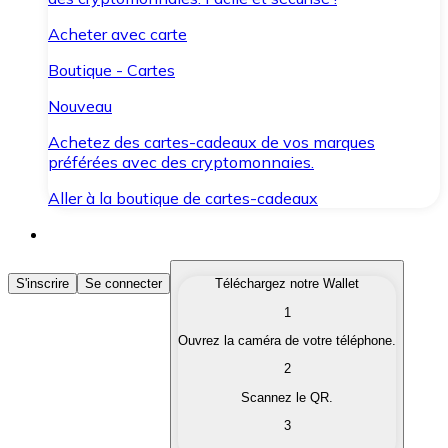
Acheter avec carte
Boutique - Cartes
Nouveau
Achetez des cartes-cadeaux de vos marques
préférées avec des cryptomonnaies.
Aller à la boutique de cartes-cadeaux
Acheter des Cryptomonnaies
S'inscrire
Se connecter
Téléchargez notre Wallet
1
Achetez les cryptomonnaies qui vous intéressent rapid
Ouvrez la caméra de votre téléphone.
Vendre des Cryptomonnaies
2
Convertissez vos cryptomonnaies en monnaie fiduciair
Scannez le QR.
3
Échanger (Swap)