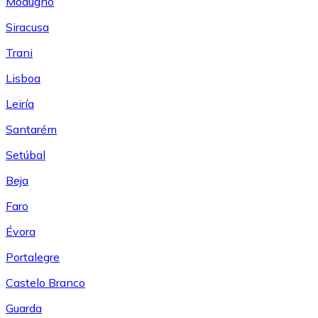
Modugno
Siracusa
Trani
Lisboa
Leiría
Santarém
Setúbal
Beja
Faro
Évora
Portalegre
Castelo Branco
Guarda