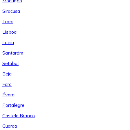
Modugno
Siracusa
Trani
Lisboa
Leiría
Santarém
Setúbal
Beja
Faro
Évora
Portalegre
Castelo Branco
Guarda