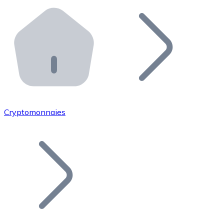
Effectuez des opérations de plus grande envergure. O
Distributeurs automatiques Bitnovo
Intégrez un ATM Bitnovo dans votre entreprise et per
API Bitnovo
Intégrez notre API dans votre écosystème.
Devenir Distributeur
Rejoignez notre réseau de distributeurs et commercialis
Cryptomonnaies
Lister un Token
Ajoutez le token de votre projet à notre service d'acha