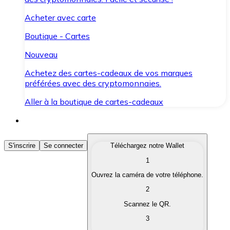
Acheter avec carte
Boutique - Cartes
Nouveau
Achetez des cartes-cadeaux de vos marques
préférées avec des cryptomonnaies.
Aller à la boutique de cartes-cadeaux
Acheter des Cryptomonnaies
S'inscrire
Se connecter
Téléchargez notre Wallet
1
Achetez les cryptomonnaies qui vous intéressent rapid
Ouvrez la caméra de votre téléphone.
Vendre des Cryptomonnaies
2
Convertissez vos cryptomonnaies en monnaie fiduciair
Scannez le QR.
3
Échanger (Swap)