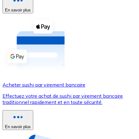
En savoir plus
Voir toutes
Coupons crypto
Achetez des cryptomonnaies en espèces et d'autres m
Acheter avec espèces
Virement SEPA
Ajoutez des fonds à votre compte Bitnovo ou effectuez 
Acheter avec virement bancaire
Acheter sushi par virement bancaire
Carte de crédit / débit
Effectuez votre achat de sushi par virement bancaire
Utilisez les cartes Visa et Mastercard pour acheter des
traditionnel rapidement et en toute sécurité.
Acheter avec carte
Boutique - Cartes
En savoir plus
Nouveau