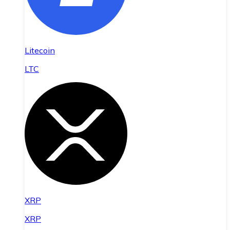
Litecoin
LTC
XRP
XRP