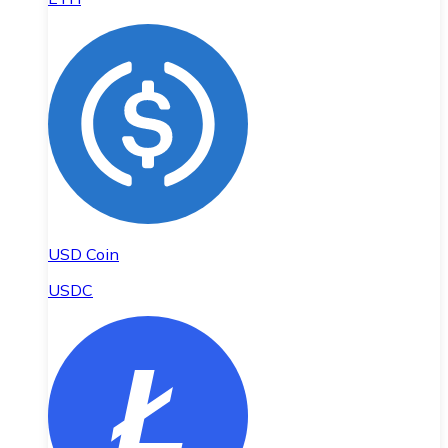
USD Coin
USDC