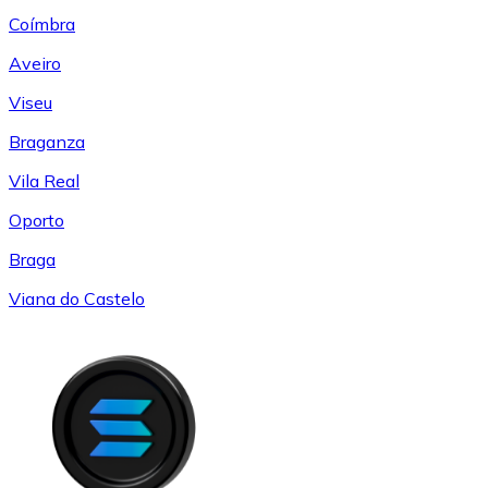
Coímbra
Aveiro
Viseu
Braganza
Vila Real
Oporto
Braga
Viana do Castelo