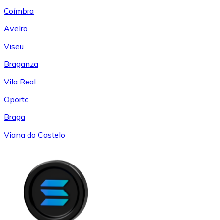
Coímbra
Aveiro
Viseu
Braganza
Vila Real
Oporto
Braga
Viana do Castelo