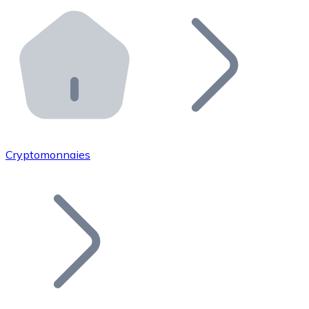
Effectuez des opérations de plus grande envergure. O
Distributeurs automatiques Bitnovo
Intégrez un ATM Bitnovo dans votre entreprise et per
API Bitnovo
Intégrez notre API dans votre écosystème.
Devenir Distributeur
Rejoignez notre réseau de distributeurs et commercialis
Cryptomonnaies
Lister un Token
Ajoutez le token de votre projet à notre service d'acha