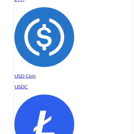
USD Coin
USDC