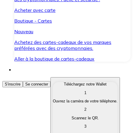
Acheter avec carte
Boutique - Cartes
Nouveau
Achetez des cartes-cadeaux de vos marques
préférées avec des cryptomonnaies.
Aller à la boutique de cartes-cadeaux
Acheter des Cryptomonnaies
S'inscrire
Se connecter
Téléchargez notre Wallet
1
Achetez les cryptomonnaies qui vous intéressent rapid
Ouvrez la caméra de votre téléphone.
Vendre des Cryptomonnaies
2
Convertissez vos cryptomonnaies en monnaie fiduciair
Scannez le QR.
3
Échanger (Swap)