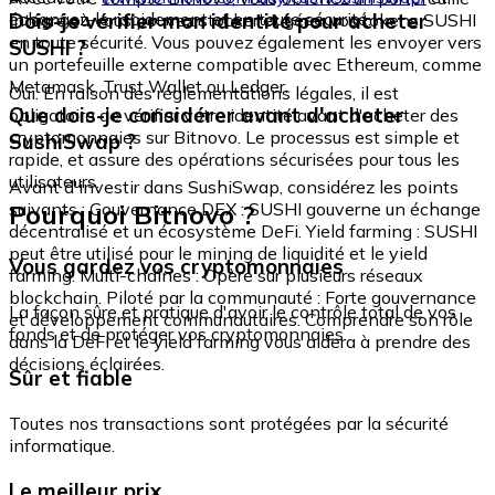
échangez-le rapidement et en toute sécurité.
Dois-je vérifier mon identité pour acheter
intégré où vous pouvez stocker et gérer vos tokens SUSHI
en toute sécurité. Vous pouvez également les envoyer vers
SUSHI ?
un portefeuille externe compatible avec Ethereum, comme
Metamask, Trust Wallet ou Ledger.
Oui. En raison des réglementations légales, il est
Que dois-je considérer avant d'acheter
obligatoire de vérifier votre identité avant d'acheter des
cryptomonnaies sur Bitnovo. Le processus est simple et
SushiSwap ?
rapide, et assure des opérations sécurisées pour tous les
utilisateurs.
Avant d'investir dans SushiSwap, considérez les points
Pourquoi Bitnovo ?
suivants : Gouvernance DEX : SUSHI gouverne un échange
décentralisé et un écosystème DeFi. Yield farming : SUSHI
peut être utilisé pour le mining de liquidité et le yield
Vous gardez vos cryptomonnaies
farming. Multi-chaînes : Opère sur plusieurs réseaux
blockchain. Piloté par la communauté : Forte gouvernance
La façon sûre et pratique d'avoir le contrôle total de vos
et développement communautaires. Comprendre son rôle
fonds et de protéger vos cryptomonnaies.
dans la DeFi et le yield farming vous aidera à prendre des
décisions éclairées.
Sûr et fiable
Toutes nos transactions sont protégées par la sécurité
informatique.
Le meilleur prix