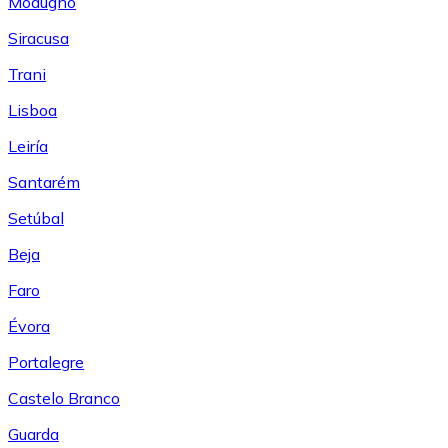
Modugno
Siracusa
Trani
Lisboa
Leiría
Santarém
Setúbal
Beja
Faro
Évora
Portalegre
Castelo Branco
Guarda