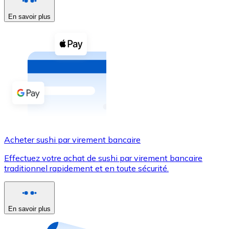
En savoir plus
Voir toutes
Coupons crypto
Achetez des cryptomonnaies en espèces et d'autres m
Acheter avec espèces
Virement SEPA
Ajoutez des fonds à votre compte Bitnovo ou effectuez 
Acheter avec virement bancaire
Acheter sushi par virement bancaire
Carte de crédit / débit
Effectuez votre achat de sushi par virement bancaire
Utilisez les cartes Visa et Mastercard pour acheter des
traditionnel rapidement et en toute sécurité.
Acheter avec carte
Boutique - Cartes
En savoir plus
Nouveau