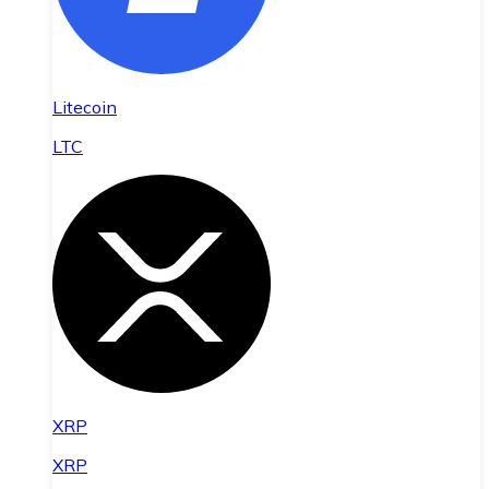
Litecoin
LTC
XRP
XRP