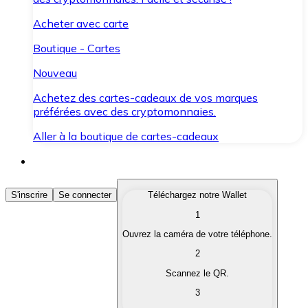
Acheter avec carte
Boutique - Cartes
Nouveau
Achetez des cartes-cadeaux de vos marques
préférées avec des cryptomonnaies.
Aller à la boutique de cartes-cadeaux
Acheter des Cryptomonnaies
S'inscrire
Se connecter
Téléchargez notre Wallet
1
Achetez les cryptomonnaies qui vous intéressent rapid
Ouvrez la caméra de votre téléphone.
Vendre des Cryptomonnaies
2
Convertissez vos cryptomonnaies en monnaie fiduciair
Scannez le QR.
3
Échanger (Swap)