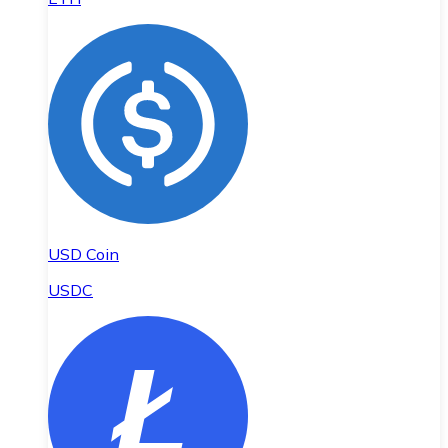
USD Coin
USDC