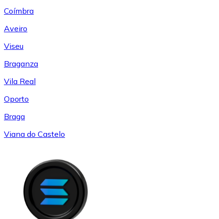
Coímbra
Aveiro
Viseu
Braganza
Vila Real
Oporto
Braga
Viana do Castelo