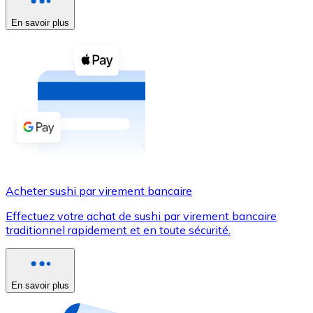
En savoir plus
Voir toutes
Coupons crypto
Achetez des cryptomonnaies en espèces et d'autres m
Acheter avec espèces
Virement SEPA
Ajoutez des fonds à votre compte Bitnovo ou effectuez 
Acheter avec virement bancaire
Acheter sushi par virement bancaire
Carte de crédit / débit
Effectuez votre achat de sushi par virement bancaire
Utilisez les cartes Visa et Mastercard pour acheter des
traditionnel rapidement et en toute sécurité.
Acheter avec carte
Boutique - Cartes
En savoir plus
Nouveau