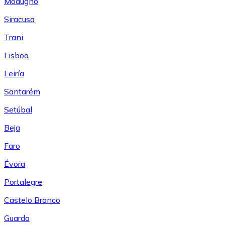
Modugno
Siracusa
Trani
Lisboa
Leiría
Santarém
Setúbal
Beja
Faro
Évora
Portalegre
Castelo Branco
Guarda