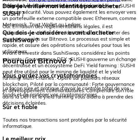
échangez-le rapidement et en toute sécurité.
Dois-je vérifier mon identité pour acheter
intégré où vous pouvez stocker et gérer vos tokens SUSHI
en toute sécurité. Vous pouvez également les envoyer vers
SUSHI ?
un portefeuille externe compatible avec Ethereum, comme
Metamask, Trust Wallet ou Ledger.
Oui. En raison des réglementations légales, il est
Que dois-je considérer avant d'acheter
obligatoire de vérifier votre identité avant d'acheter des
cryptomonnaies sur Bitnovo. Le processus est simple et
SushiSwap ?
rapide, et assure des opérations sécurisées pour tous les
utilisateurs.
Avant d'investir dans SushiSwap, considérez les points
Pourquoi Bitnovo ?
suivants : Gouvernance DEX : SUSHI gouverne un échange
décentralisé et un écosystème DeFi. Yield farming : SUSHI
peut être utilisé pour le mining de liquidité et le yield
Vous gardez vos cryptomonnaies
farming. Multi-chaînes : Opère sur plusieurs réseaux
blockchain. Piloté par la communauté : Forte gouvernance
La façon sûre et pratique d'avoir le contrôle total de vos
et développement communautaires. Comprendre son rôle
fonds et de protéger vos cryptomonnaies.
dans la DeFi et le yield farming vous aidera à prendre des
décisions éclairées.
Sûr et fiable
Toutes nos transactions sont protégées par la sécurité
informatique.
Le meilleur prix