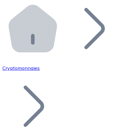
Effectuez des opérations de plus grande envergure. O
Distributeurs automatiques Bitnovo
Intégrez un ATM Bitnovo dans votre entreprise et per
API Bitnovo
Intégrez notre API dans votre écosystème.
Devenir Distributeur
Rejoignez notre réseau de distributeurs et commercialis
Cryptomonnaies
Lister un Token
Ajoutez le token de votre projet à notre service d'acha