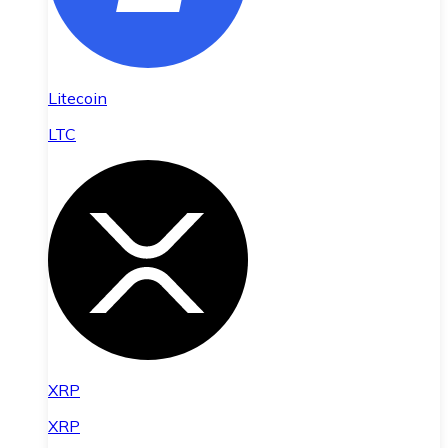
Litecoin
LTC
XRP
XRP