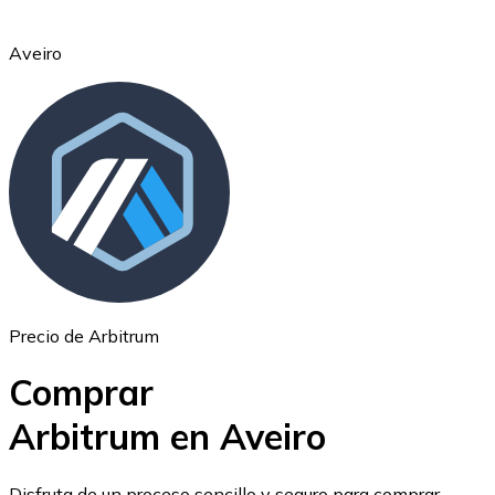
Aveiro
Ethereum
ETH
Precio de Arbitrum
Comprar
Arbitrum en Aveiro
USD Coin
Disfruta de un proceso sencillo y seguro para comprar,