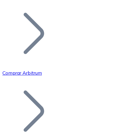
Listar Token
Añade tu proyecto a nuestro ecosistema.
Comprar Arbitrum
Bitcoin
BTC