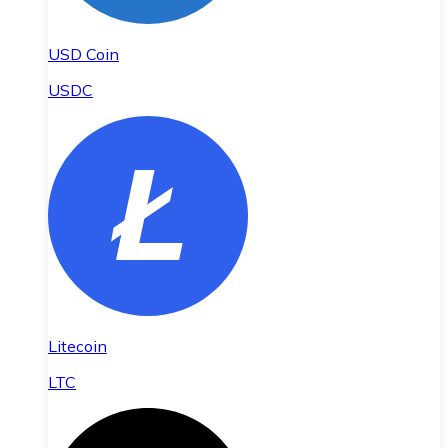
USD Coin
USDC
Litecoin
LTC