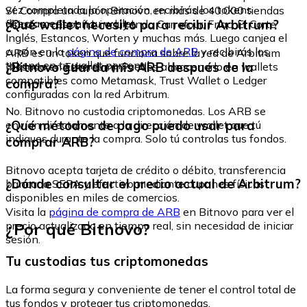
vez completada la operación, recibirás los tokens
Sí. Compra un cupón Bitnovo en más de 40.000 tiendas
directamente en tu wallet.
¿Qué wallet necesito para recibir Arbitrum?
físicas en España, incluyendo Carrefour, Fnac, El Corte
Inglés, Estancos, Worten y muchas más. Luego canjea el
cupón en la
página de compra de ARB
y recibirás los
ARB es un token que funciona sobre la red de Arbitrum
tokens en tu wallet personal.
¿Bitnovo guarda mis ARB después de la
(basada en Ethereum). Puedes almacenarlo en wallets
compatibles como Metamask, Trust Wallet o Ledger
compra?
configuradas con la red Arbitrum.
No. Bitnovo no custodia criptomonedas. Los ARB se
¿Qué métodos de pago puedo usar para
envían directamente a la dirección de wallet que tú
indiques durante la compra. Solo tú controlas tus fondos.
comprar ARB?
Bitnovo acepta tarjeta de crédito o débito, transferencia
¿Dónde consultar el precio actual de Arbitrum?
bancaria SEPA y efectivo mediante cupones físicos
disponibles en miles de comercios.
Visita la
página de compra de ARB
en Bitnovo para ver el
¿Por qué Bitnovo?
precio actualizado en tiempo real, sin necesidad de iniciar
sesión.
Tu custodias tus criptomonedas
La forma segura y conveniente de tener el control total de
tus fondos y proteger tus criptomonedas.