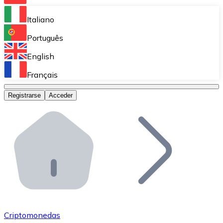
Bitnovo Ramp
Italiano
Integra nuestra solución en tu plataforma.
Português
Bitnovo Giftcards
English
Vende nuestras tarjetas regalo en tu negocio.
Français
Bitnovo OTC
Registrarse
Acceder
Realiza operaciones de gran volumen.
Bitnovo ATM
Integra un ATM Bitnovo en tu negocio y permite que t
Bitnovo API
Integra nuestra API en tu ecosistema.
Conviértete en Distribuidor
Únete a nuestra red de distribuidores.
Criptomonedas