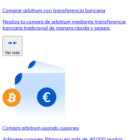
Comprar con Transferencia
Comprar arbitrum con transferencia bancaria
Tarjeta de crédito / débito
Realiza tu compra de arbitrum mediante transferencia
Utiliza tarjetas Visa y Mastercard para comprar criptom
bancaria tradicional de manera rápida y segura.
Comprar con tarjeta
Tienda - Tarjetas regalo
Ver más
Nuevo
Compra tarjetas regalo de tus marcas favoritas con cr
Ir a la tienda de tarjetas regalo
Compra arbitrum usando cupones
Adquiere cupones Bitnovo en más de 40.000 puntos