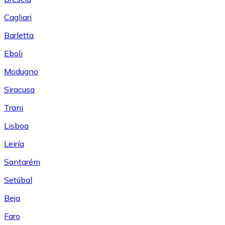
Cagliari
Barletta
Eboli
Modugno
Siracusa
Trani
Lisboa
Leiría
Santarém
Setúbal
Beja
Faro