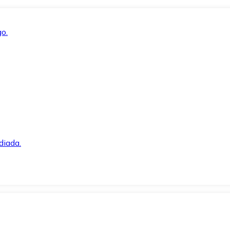
o.
diada.