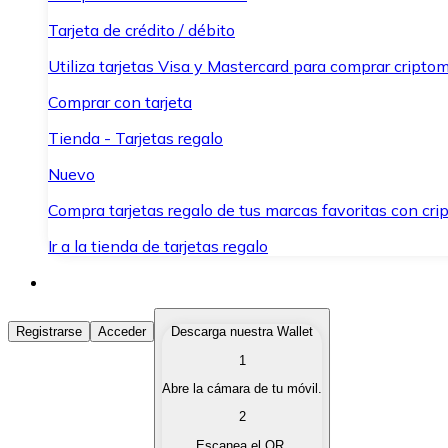
Tarjeta de crédito / débito
Utiliza tarjetas Visa y Mastercard para comprar criptom
Comprar con tarjeta
Tienda - Tarjetas regalo
Nuevo
Compra tarjetas regalo de tus marcas favoritas con cr
Ir a la tienda de tarjetas regalo
Comprar Criptomonedas
Registrarse
Acceder
Descarga nuestra Wallet
1
Compra criptomonedas con diferentes métodos de pag
Abre la cámara de tu móvil.
Vender Criptomonedas
2
Vende tus criptomonedas de forma rápida y segura.
Escanea el QR.