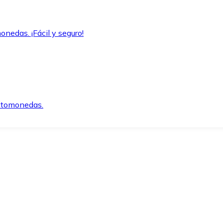
onedas. ¡Fácil y seguro!
iptomonedas.
o.