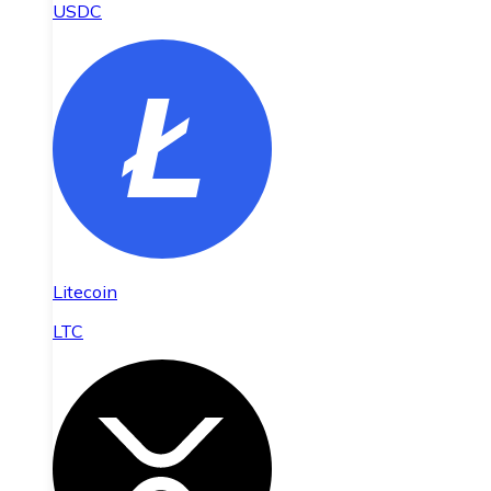
USDC
Litecoin
LTC