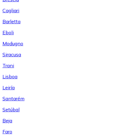
Cagliari
Barletta
Eboli
Modugno
Siracusa
Trani
Lisboa
Leiría
Santarém
Setúbal
Beja
Faro