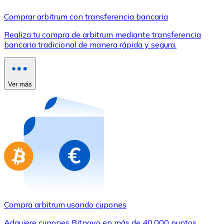
Comprar con Transferencia
Comprar arbitrum con transferencia bancaria
Tarjeta de crédito / débito
Realiza tu compra de arbitrum mediante transferencia
Utiliza tarjetas Visa y Mastercard para comprar criptom
bancaria tradicional de manera rápida y segura.
Comprar con tarjeta
Tienda - Tarjetas regalo
Ver más
Nuevo
Compra tarjetas regalo de tus marcas favoritas con cr
Ir a la tienda de tarjetas regalo
Compra arbitrum usando cupones
Adquiere cupones Bitnovo en más de 40.000 puntos