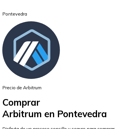
Pontevedra
Ethereum
ETH
Precio de Arbitrum
Comprar
Arbitrum en Pontevedra
USD Coin
Disfruta de un proceso sencillo y seguro para comprar,