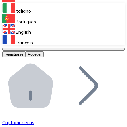
Bitnovo Ramp
Italiano
Integra nuestra solución en tu plataforma.
Português
Bitnovo Giftcards
English
Vende nuestras tarjetas regalo en tu negocio.
Français
Bitnovo OTC
Registrarse
Acceder
Realiza operaciones de gran volumen.
Bitnovo ATM
Integra un ATM Bitnovo en tu negocio y permite que t
Bitnovo API
Integra nuestra API en tu ecosistema.
Conviértete en Distribuidor
Únete a nuestra red de distribuidores.
Criptomonedas