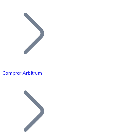
Listar Token
Añade tu proyecto a nuestro ecosistema.
Comprar Arbitrum
Bitcoin
BTC