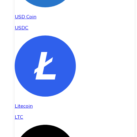
USD Coin
USDC
Litecoin
LTC