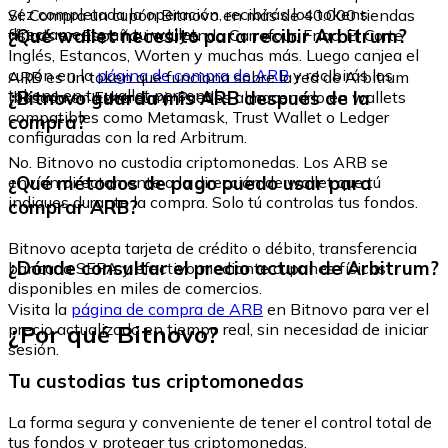
vez completada la operación, recibirás los tokens
Sí. Compra un cupón Bitnovo en más de 40.000 tiendas
directamente en tu wallet.
¿Qué wallet necesito para recibir Arbitrum?
físicas en España, incluyendo Carrefour, Fnac, El Corte
Inglés, Estancos, Worten y muchas más. Luego canjea el
cupón en la
página de compra de ARB
y recibirás los
ARB es un token que funciona sobre la red de Arbitrum
tokens en tu wallet personal.
¿Bitnovo guarda mis ARB después de la
(basada en Ethereum). Puedes almacenarlo en wallets
compatibles como Metamask, Trust Wallet o Ledger
compra?
configuradas con la red Arbitrum.
No. Bitnovo no custodia criptomonedas. Los ARB se
¿Qué métodos de pago puedo usar para
envían directamente a la dirección de wallet que tú
indiques durante la compra. Solo tú controlas tus fondos.
comprar ARB?
Bitnovo acepta tarjeta de crédito o débito, transferencia
¿Dónde consultar el precio actual de Arbitrum?
bancaria SEPA y efectivo mediante cupones físicos
disponibles en miles de comercios.
Visita la
página de compra de ARB
en Bitnovo para ver el
¿Por qué Bitnovo?
precio actualizado en tiempo real, sin necesidad de iniciar
sesión.
Tu custodias tus criptomonedas
La forma segura y conveniente de tener el control total de
tus fondos y proteger tus criptomonedas.