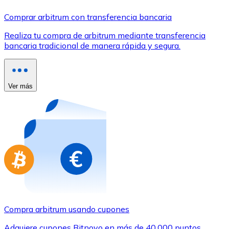
Comprar con Transferencia
Comprar arbitrum con transferencia bancaria
Tarjeta de crédito / débito
Realiza tu compra de arbitrum mediante transferencia
Utiliza tarjetas Visa y Mastercard para comprar criptom
bancaria tradicional de manera rápida y segura.
Comprar con tarjeta
Tienda - Tarjetas regalo
Ver más
Nuevo
Compra tarjetas regalo de tus marcas favoritas con cr
Ir a la tienda de tarjetas regalo
Compra arbitrum usando cupones
Adquiere cupones Bitnovo en más de 40.000 puntos