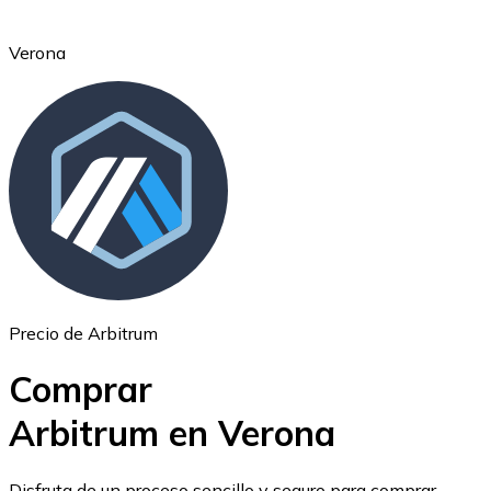
Verona
Ethereum
ETH
Precio de Arbitrum
Comprar
Arbitrum en Verona
USD Coin
Disfruta de un proceso sencillo y seguro para comprar,