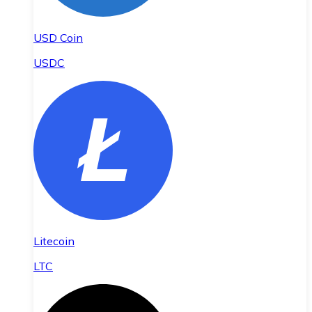
USD Coin
USDC
Litecoin
LTC