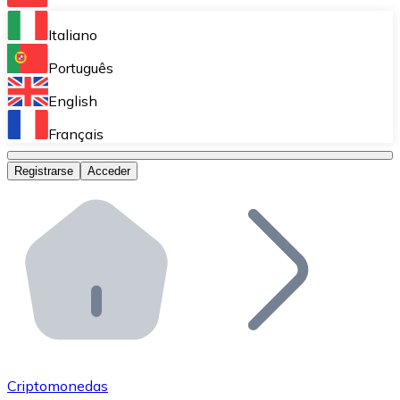
Bitnovo Ramp
Italiano
Integra nuestra solución en tu plataforma.
Português
Bitnovo Giftcards
English
Vende nuestras tarjetas regalo en tu negocio.
Français
Bitnovo OTC
Registrarse
Acceder
Realiza operaciones de gran volumen.
Bitnovo ATM
Integra un ATM Bitnovo en tu negocio y permite que t
Bitnovo API
Integra nuestra API en tu ecosistema.
Conviértete en Distribuidor
Únete a nuestra red de distribuidores.
Criptomonedas