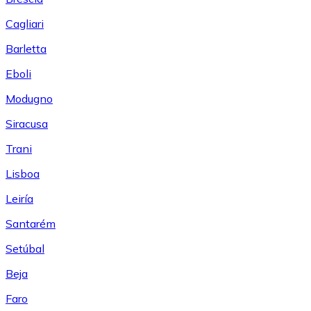
Cagliari
Barletta
Eboli
Modugno
Siracusa
Trani
Lisboa
Leiría
Santarém
Setúbal
Beja
Faro