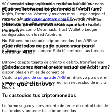
vez completada la operación, recibirás los tokens
Sí. Compra un cupón Bitnovo en más de 40.000 tiendas
directamente en tu wallet.
¿Qué wallet necesito para recibir Arbitrum?
físicas en España, incluyendo Carrefour, Fnac, El Corte
Inglés, Estancos, Worten y muchas más. Luego canjea el
cupón en la
página de compra de ARB
y recibirás los
ARB es un token que funciona sobre la red de Arbitrum
tokens en tu wallet personal.
¿Bitnovo guarda mis ARB después de la
(basada en Ethereum). Puedes almacenarlo en wallets
compatibles como Metamask, Trust Wallet o Ledger
compra?
configuradas con la red Arbitrum.
No. Bitnovo no custodia criptomonedas. Los ARB se
¿Qué métodos de pago puedo usar para
envían directamente a la dirección de wallet que tú
indiques durante la compra. Solo tú controlas tus fondos.
comprar ARB?
Bitnovo acepta tarjeta de crédito o débito, transferencia
¿Dónde consultar el precio actual de Arbitrum?
bancaria SEPA y efectivo mediante cupones físicos
disponibles en miles de comercios.
Visita la
página de compra de ARB
en Bitnovo para ver el
¿Por qué Bitnovo?
precio actualizado en tiempo real, sin necesidad de iniciar
sesión.
Tu custodias tus criptomonedas
La forma segura y conveniente de tener el control total de
tus fondos y proteger tus criptomonedas.