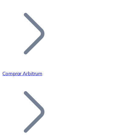
Listar Token
Añade tu proyecto a nuestro ecosistema.
Comprar Arbitrum
Bitcoin
BTC