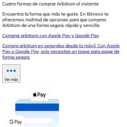
Cuatro formas de comprar Arbitrum al instante
Encuentra la forma que más te guste. En Bitnovo te
ofrecemos multitud de opciones para que compres
Arbitrum de una forma segura, rápida y sencilla.
Comprar arbitrum con Apple Pay y Google Pay
XRP
Compra arbitrum en segundos desde tu móvil. Con Apple
XRP
Pay o Google Pay, solo necesitas un toque para pagar de
forma segura.
Ver todo
Efectivo
Ver más
Compra criptomonedas con efectivo en tu tienda más 
Comprar con efectivo
Transferencia SEPA
Añade fondos a tu cuenta Bitnovo o realiza compras di