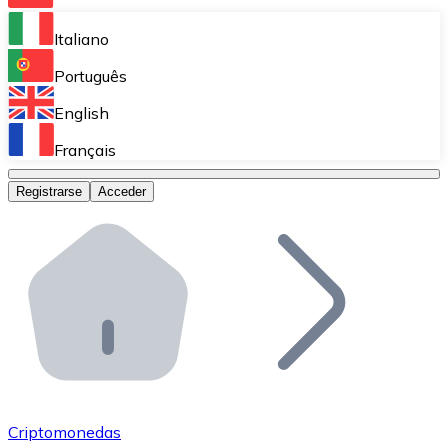
Bitnovo Ramp
Italiano
Integra nuestra solución en tu plataforma.
Português
Bitnovo Giftcards
English
Vende nuestras tarjetas regalo en tu negocio.
Français
Bitnovo OTC
Registrarse
Acceder
Realiza operaciones de gran volumen.
Bitnovo ATM
Integra un ATM Bitnovo en tu negocio y permite que t
Bitnovo API
Integra nuestra API en tu ecosistema.
Conviértete en Distribuidor
Únete a nuestra red de distribuidores.
Criptomonedas