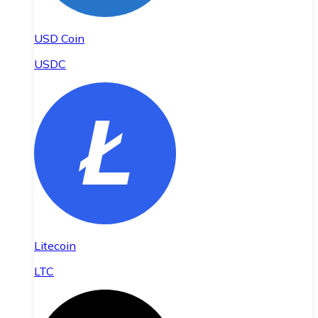
USD Coin
USDC
Litecoin
LTC