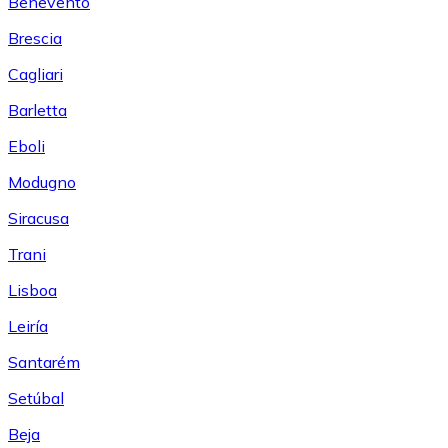
Benevento
Brescia
Cagliari
Barletta
Eboli
Modugno
Siracusa
Trani
Lisboa
Leiría
Santarém
Setúbal
Beja