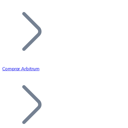
Listar Token
Añade tu proyecto a nuestro ecosistema.
Comprar Arbitrum
Bitcoin
BTC