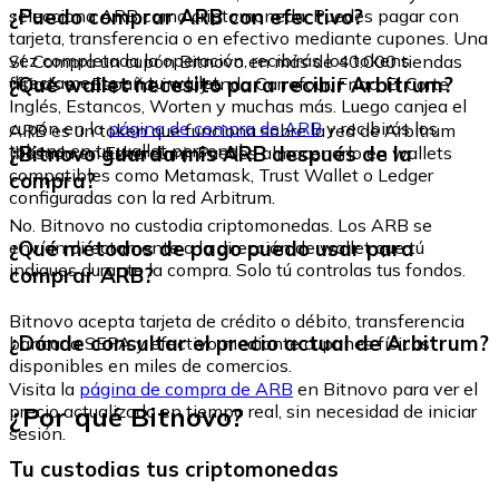
¿Puedo comprar ARB con efectivo?
selecciona ARB como criptomoneda. Puedes pagar con
tarjeta, transferencia o en efectivo mediante cupones. Una
vez completada la operación, recibirás los tokens
Sí. Compra un cupón Bitnovo en más de 40.000 tiendas
directamente en tu wallet.
¿Qué wallet necesito para recibir Arbitrum?
físicas en España, incluyendo Carrefour, Fnac, El Corte
Inglés, Estancos, Worten y muchas más. Luego canjea el
cupón en la
página de compra de ARB
y recibirás los
ARB es un token que funciona sobre la red de Arbitrum
tokens en tu wallet personal.
¿Bitnovo guarda mis ARB después de la
(basada en Ethereum). Puedes almacenarlo en wallets
compatibles como Metamask, Trust Wallet o Ledger
compra?
configuradas con la red Arbitrum.
No. Bitnovo no custodia criptomonedas. Los ARB se
¿Qué métodos de pago puedo usar para
envían directamente a la dirección de wallet que tú
indiques durante la compra. Solo tú controlas tus fondos.
comprar ARB?
Bitnovo acepta tarjeta de crédito o débito, transferencia
¿Dónde consultar el precio actual de Arbitrum?
bancaria SEPA y efectivo mediante cupones físicos
disponibles en miles de comercios.
Visita la
página de compra de ARB
en Bitnovo para ver el
¿Por qué Bitnovo?
precio actualizado en tiempo real, sin necesidad de iniciar
sesión.
Tu custodias tus criptomonedas