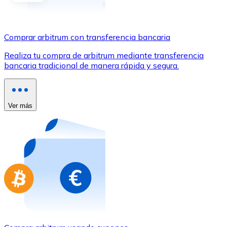
Comprar con Transferencia
Tarjeta de crédito / débito
Comprar arbitrum con transferencia bancaria
Utiliza tarjetas Visa y Mastercard para comprar criptom
Realiza tu compra de arbitrum mediante transferencia
Comprar con tarjeta
bancaria tradicional de manera rápida y segura.
Tienda - Tarjetas regalo
Nuevo
Ver más
Compra tarjetas regalo de tus marcas favoritas con cr
Ir a la tienda de tarjetas regalo