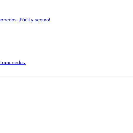
onedas. ¡Fácil y seguro!
iptomonedas.
o.