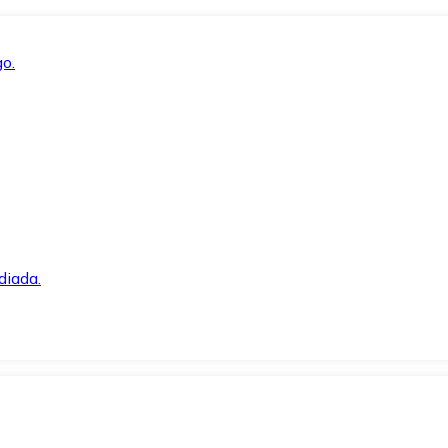
o.
diada.