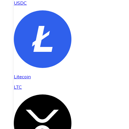
USDC
Litecoin
LTC