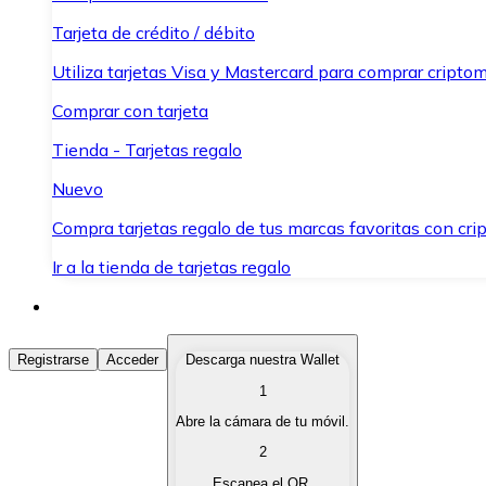
Tarjeta de crédito / débito
Utiliza tarjetas Visa y Mastercard para comprar criptom
Comprar con tarjeta
Tienda - Tarjetas regalo
Nuevo
Compra tarjetas regalo de tus marcas favoritas con cr
Ir a la tienda de tarjetas regalo
Comprar Criptomonedas
Registrarse
Acceder
Descarga nuestra Wallet
1
Compra criptomonedas con diferentes métodos de pag
Abre la cámara de tu móvil.
Vender Criptomonedas
2
Vende tus criptomonedas de forma rápida y segura.
Escanea el QR.