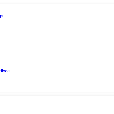
o.
diada.