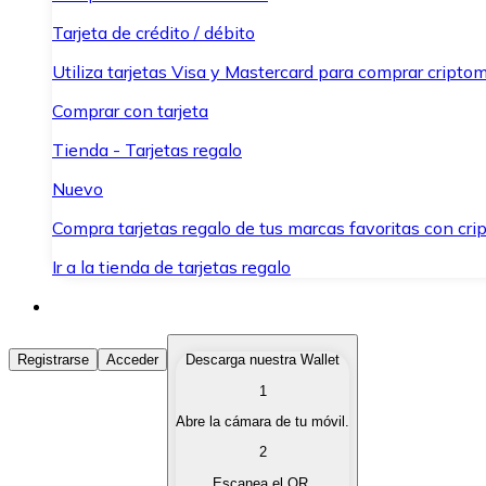
Tarjeta de crédito / débito
Utiliza tarjetas Visa y Mastercard para comprar criptom
Comprar con tarjeta
Tienda - Tarjetas regalo
Nuevo
Compra tarjetas regalo de tus marcas favoritas con cr
Ir a la tienda de tarjetas regalo
Comprar Criptomonedas
Registrarse
Acceder
Descarga nuestra Wallet
1
Compra criptomonedas con diferentes métodos de pag
Abre la cámara de tu móvil.
Vender Criptomonedas
2
Vende tus criptomonedas de forma rápida y segura.
Escanea el QR.