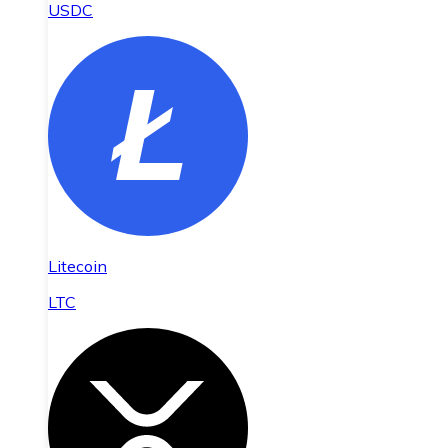
USDC
Litecoin
LTC