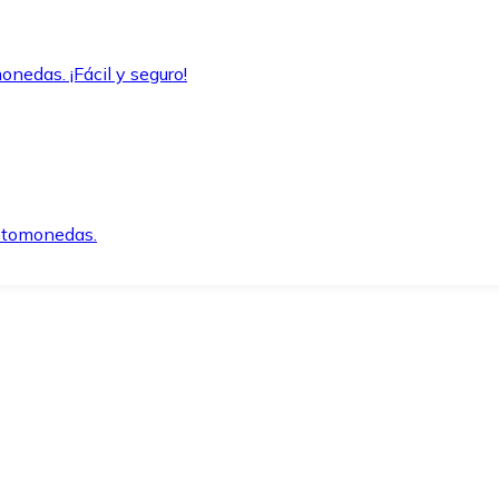
onedas. ¡Fácil y seguro!
iptomonedas.
o.