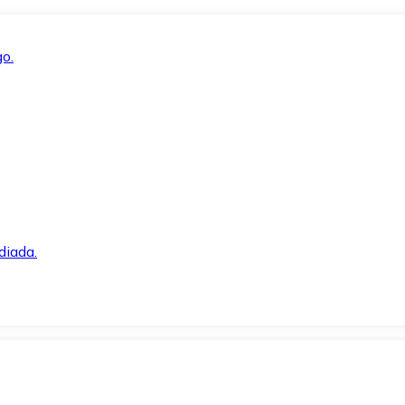
o.
diada.