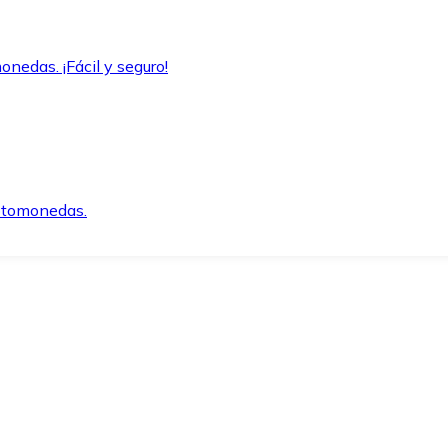
onedas. ¡Fácil y seguro!
iptomonedas.
o.