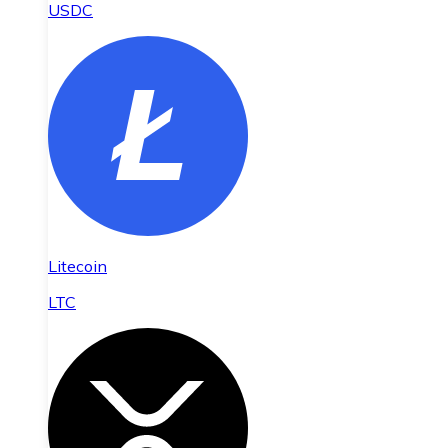
USDC
Litecoin
LTC