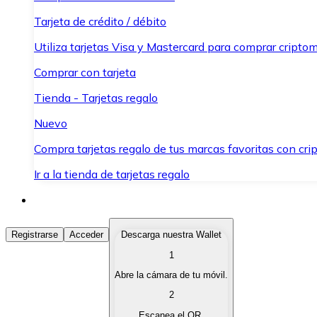
Tarjeta de crédito / débito
Utiliza tarjetas Visa y Mastercard para comprar criptom
Comprar con tarjeta
Tienda - Tarjetas regalo
Nuevo
Compra tarjetas regalo de tus marcas favoritas con cr
Ir a la tienda de tarjetas regalo
Comprar Criptomonedas
Registrarse
Acceder
Descarga nuestra Wallet
1
Compra criptomonedas con diferentes métodos de pag
Abre la cámara de tu móvil.
Vender Criptomonedas
2
Vende tus criptomonedas de forma rápida y segura.
Escanea el QR.