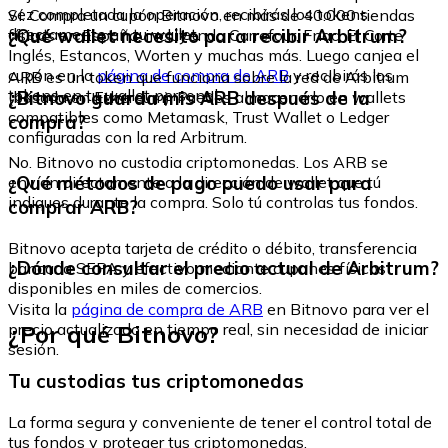
vez completada la operación, recibirás los tokens
Sí. Compra un cupón Bitnovo en más de 40.000 tiendas
directamente en tu wallet.
¿Qué wallet necesito para recibir Arbitrum?
físicas en España, incluyendo Carrefour, Fnac, El Corte
Inglés, Estancos, Worten y muchas más. Luego canjea el
cupón en la
página de compra de ARB
y recibirás los
ARB es un token que funciona sobre la red de Arbitrum
tokens en tu wallet personal.
¿Bitnovo guarda mis ARB después de la
(basada en Ethereum). Puedes almacenarlo en wallets
compatibles como Metamask, Trust Wallet o Ledger
compra?
configuradas con la red Arbitrum.
No. Bitnovo no custodia criptomonedas. Los ARB se
¿Qué métodos de pago puedo usar para
envían directamente a la dirección de wallet que tú
indiques durante la compra. Solo tú controlas tus fondos.
comprar ARB?
Bitnovo acepta tarjeta de crédito o débito, transferencia
¿Dónde consultar el precio actual de Arbitrum?
bancaria SEPA y efectivo mediante cupones físicos
disponibles en miles de comercios.
Visita la
página de compra de ARB
en Bitnovo para ver el
¿Por qué Bitnovo?
precio actualizado en tiempo real, sin necesidad de iniciar
sesión.
Tu custodias tus criptomonedas
La forma segura y conveniente de tener el control total de
tus fondos y proteger tus criptomonedas.