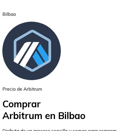
Bilbao
Ethereum
ETH
Precio de Arbitrum
Comprar
Arbitrum en Bilbao
USD Coin
Disfruta de un proceso sencillo y seguro para comprar,