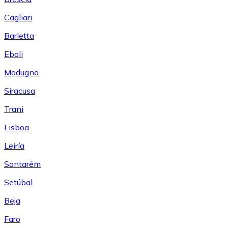
Cagliari
Barletta
Eboli
Modugno
Siracusa
Trani
Lisboa
Leiría
Santarém
Setúbal
Beja
Faro