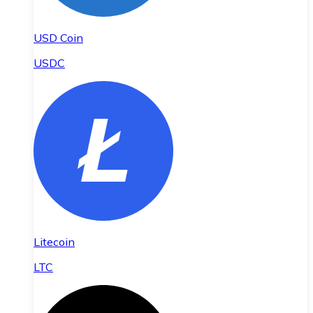
USD Coin
USDC
Litecoin
LTC