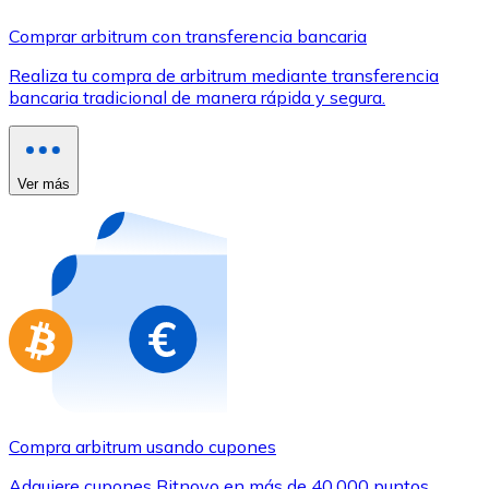
Comprar con Transferencia
Comprar arbitrum con transferencia bancaria
Tarjeta de crédito / débito
Realiza tu compra de arbitrum mediante transferencia
Utiliza tarjetas Visa y Mastercard para comprar criptom
bancaria tradicional de manera rápida y segura.
Comprar con tarjeta
Tienda - Tarjetas regalo
Ver más
Nuevo
Compra tarjetas regalo de tus marcas favoritas con cr
Ir a la tienda de tarjetas regalo
Compra arbitrum usando cupones
Adquiere cupones Bitnovo en más de 40.000 puntos