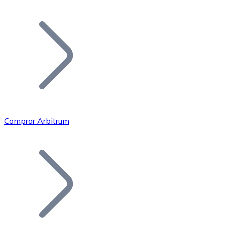
Listar Token
Añade tu proyecto a nuestro ecosistema.
Comprar Arbitrum
Bitcoin
BTC