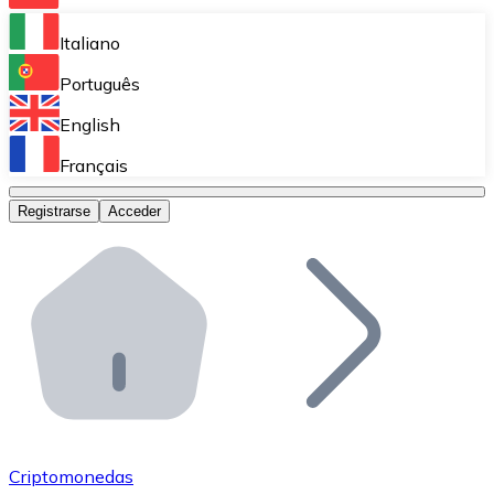
Bitnovo Ramp
Italiano
Integra nuestra solución en tu plataforma.
Português
Bitnovo Giftcards
English
Vende nuestras tarjetas regalo en tu negocio.
Français
Bitnovo OTC
Registrarse
Acceder
Realiza operaciones de gran volumen.
Bitnovo ATM
Integra un ATM Bitnovo en tu negocio y permite que t
Bitnovo API
Integra nuestra API en tu ecosistema.
Conviértete en Distribuidor
Únete a nuestra red de distribuidores.
Criptomonedas