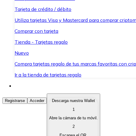
Tarjeta de crédito / débito
Utiliza tarjetas Visa y Mastercard para comprar criptom
Comprar con tarjeta
Tienda - Tarjetas regalo
Nuevo
Compra tarjetas regalo de tus marcas favoritas con cr
Ir a la tienda de tarjetas regalo
Comprar Criptomonedas
Registrarse
Acceder
Descarga nuestra Wallet
1
Compra criptomonedas con diferentes métodos de pag
Abre la cámara de tu móvil.
Vender Criptomonedas
2
Vende tus criptomonedas de forma rápida y segura.
Escanea el QR.