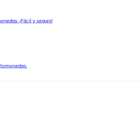
onedas. ¡Fácil y seguro!
iptomonedas.
o.