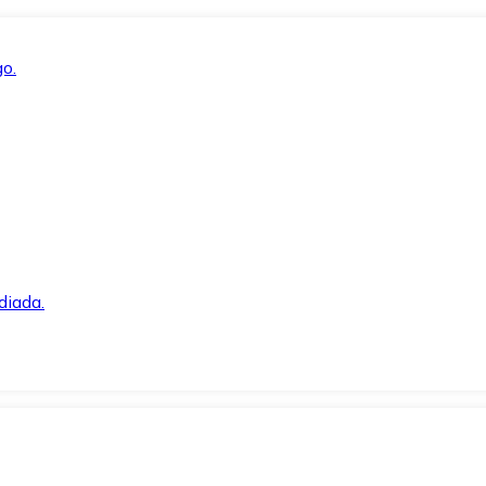
o.
diada.