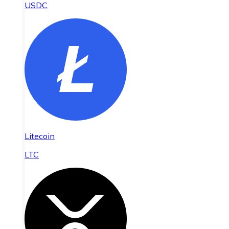
USDC
Litecoin
LTC