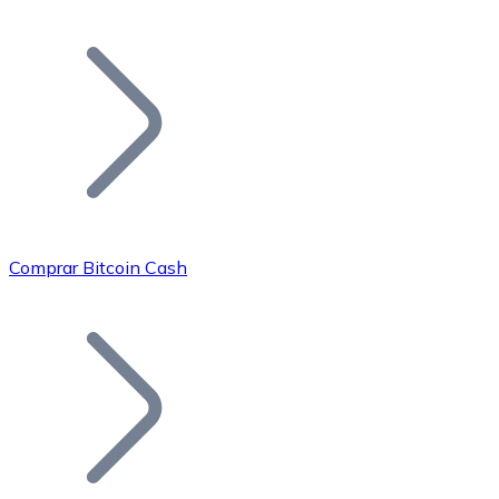
Listar Token
Añade tu proyecto a nuestro ecosistema.
Comprar Bitcoin Cash
Bitcoin
BTC