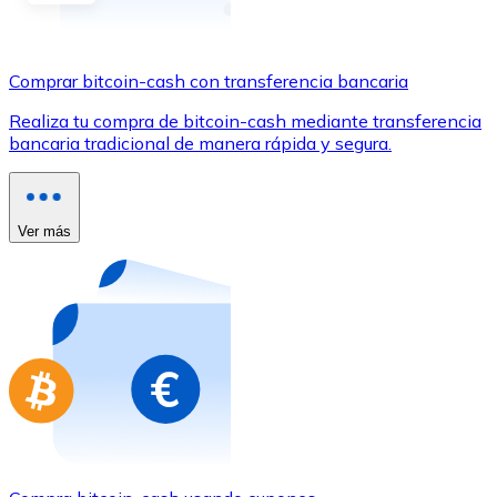
Comprar con Transferencia
Tarjeta de crédito / débito
Comprar bitcoin-cash con transferencia bancaria
Utiliza tarjetas Visa y Mastercard para comprar criptom
Realiza tu compra de bitcoin-cash mediante transferencia
Comprar con tarjeta
bancaria tradicional de manera rápida y segura.
Tienda - Tarjetas regalo
Nuevo
Ver más
Compra tarjetas regalo de tus marcas favoritas con cr
Ir a la tienda de tarjetas regalo