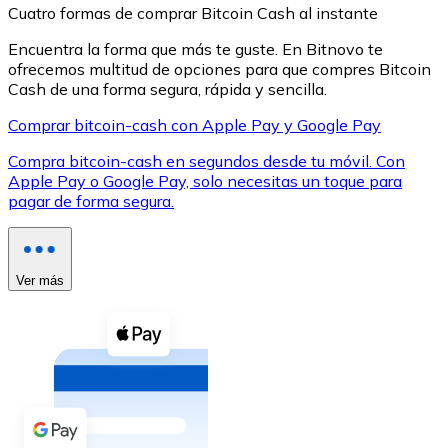
Cuatro formas de comprar Bitcoin Cash al instante
Encuentra la forma que más te guste. En Bitnovo te
ofrecemos multitud de opciones para que compres Bitcoin
Cash de una forma segura, rápida y sencilla.
Comprar bitcoin-cash con Apple Pay y Google Pay
XRP
Compra bitcoin-cash en segundos desde tu móvil. Con
XRP
Apple Pay o Google Pay, solo necesitas un toque para
pagar de forma segura.
Ver todo
Efectivo
Ver más
Compra criptomonedas con efectivo en tu tienda más 
Comprar con efectivo
Transferencia SEPA
Añade fondos a tu cuenta Bitnovo o realiza compras di