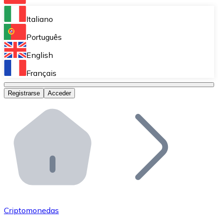
Bitnovo Ramp
Italiano
Integra nuestra solución en tu plataforma.
Português
Bitnovo Giftcards
English
Vende nuestras tarjetas regalo en tu negocio.
Français
Bitnovo OTC
Registrarse
Acceder
Realiza operaciones de gran volumen.
Bitnovo ATM
Integra un ATM Bitnovo en tu negocio y permite que t
Bitnovo API
Integra nuestra API en tu ecosistema.
Conviértete en Distribuidor
Únete a nuestra red de distribuidores.
Criptomonedas