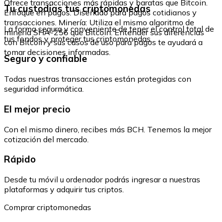
Ofrece transacciones más rápidas y baratas que Bitcoin.
Tu custodias tus criptomonedas
Enfoque en pagos: Diseñado para pagos cotidianos y
transacciones. Minería: Utiliza el mismo algoritmo de
La forma segura y conveniente de tener el control total de
minería SHA-256 que Bitcoin. Entender sus diferencias
tus fondos y proteger tus criptomonedas.
con Bitcoin y sus casos de uso para pagos te ayudará a
tomar decisiones informadas.
Seguro y confiable
Todas nuestras transacciones están protegidas con
seguridad informática.
El mejor precio
Con el mismo dinero, recibes más BCH. Tenemos la mejor
cotización del mercado.
Rápido
Desde tu móvil u ordenador podrás ingresar a nuestras
plataformas y adquirir tus criptos.
Comprar criptomonedas