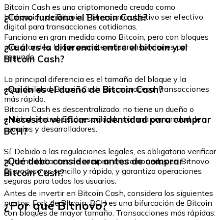
Bitcoin Cash es una criptomoneda creada como
¿Cómo funciona el Bitcoin Cash?
bifurcación de Bitcoin. Tiene como objetivo ser efectivo
digital para transacciones cotidianas.
Funciona en gran medida como Bitcoin, pero con bloques
¿Cuál es la diferencia entre el bitcoin y el
más grandes, lo que permite más transacciones por
segundo.
Bitcoin Cash?
La principal diferencia es el tamaño del bloque y la
¿Quién es el dueño de Bitcoin Cash?
escalabilidad. Bitcoin Cash busca procesar transacciones
más rápido.
Bitcoin Cash es descentralizado; no tiene un dueño o
¿Necesito verificar mi identidad para comprar
entidad central. Está respaldado por una comunidad de
usuarios y desarrolladores.
BCH?
Sí. Debido a las regulaciones legales, es obligatorio verificar
¿Qué debo considerar antes de comprar
tu identidad antes de comprar criptomonedas en Bitnovo.
El proceso es sencillo y rápido, y garantiza operaciones
Bitcoin Cash?
seguras para todos los usuarios.
Antes de invertir en Bitcoin Cash, considera los siguientes
¿Por qué Bitnovo?
puntos: Fork de Bitcoin: BCH es una bifurcación de Bitcoin
con bloques de mayor tamaño. Transacciones más rápidas: