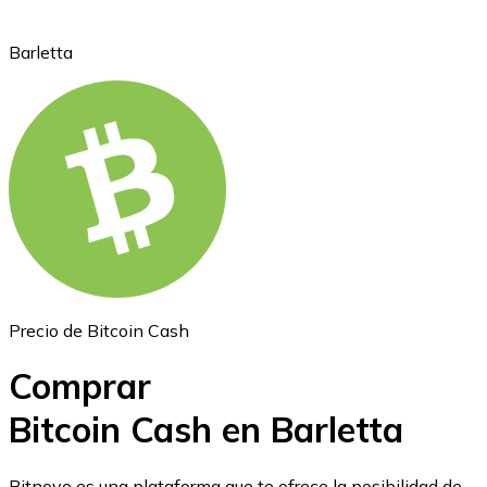
Barletta
Ethereum
ETH
Precio de Bitcoin Cash
Comprar
Bitcoin Cash en Barletta
USD Coin
Bitnovo es una plataforma que te ofrece la posibilidad de