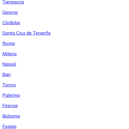
Tarragona
Gerona
Córdoba
Santa Cruz de Tenerife
Roma
Milano
Napoli
Bari
Torino
Palermo
Firenze
Bologna
Foggia