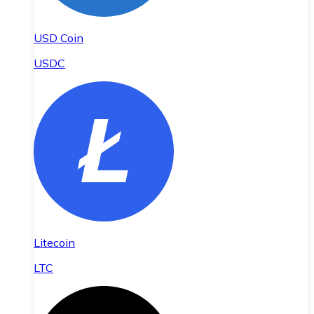
USD Coin
USDC
Litecoin
LTC