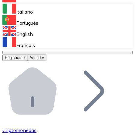
Bitnovo Ramp
Italiano
Integra nuestra solución en tu plataforma.
Português
Bitnovo Giftcards
English
Vende nuestras tarjetas regalo en tu negocio.
Français
Bitnovo OTC
Registrarse
Acceder
Realiza operaciones de gran volumen.
Bitnovo ATM
Integra un ATM Bitnovo en tu negocio y permite que t
Bitnovo API
Integra nuestra API en tu ecosistema.
Conviértete en Distribuidor
Únete a nuestra red de distribuidores.
Criptomonedas