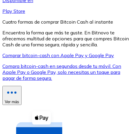
Disponible en
Play Store
Cuatro formas de comprar Bitcoin Cash al instante
Encuentra la forma que más te guste. En Bitnovo te
ofrecemos multitud de opciones para que compres Bitcoin
XRP
Cash de una forma segura, rápida y sencilla.
XRP
Comprar bitcoin-cash con Apple Pay y Google Pay
Compra bitcoin-cash en segundos desde tu móvil. Con
Apple Pay o Google Pay, solo necesitas un toque para
Ver todo
pagar de forma segura.
Efectivo
Compra criptomonedas con efectivo en tu tienda más 
Ver más
Comprar con efectivo
Transferencia SEPA
Añade fondos a tu cuenta Bitnovo o realiza compras di