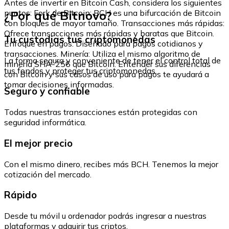
Antes de invertir en Bitcoin Cash, considera los siguientes
¿Por qué Bitnovo?
puntos: Fork de Bitcoin: BCH es una bifurcación de Bitcoin
con bloques de mayor tamaño. Transacciones más rápidas:
Ofrece transacciones más rápidas y baratas que Bitcoin.
Tu custodias tus criptomonedas
Enfoque en pagos: Diseñado para pagos cotidianos y
transacciones. Minería: Utiliza el mismo algoritmo de
La forma segura y conveniente de tener el control total de
minería SHA-256 que Bitcoin. Entender sus diferencias
tus fondos y proteger tus criptomonedas.
con Bitcoin y sus casos de uso para pagos te ayudará a
tomar decisiones informadas.
Seguro y confiable
Todas nuestras transacciones están protegidas con
seguridad informática.
El mejor precio
Con el mismo dinero, recibes más BCH. Tenemos la mejor
cotización del mercado.
Rápido
Desde tu móvil u ordenador podrás ingresar a nuestras
plataformas y adquirir tus criptos.