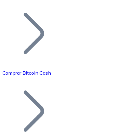
Listar Token
Añade tu proyecto a nuestro ecosistema.
Comprar Bitcoin Cash
Bitcoin
BTC