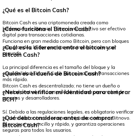
¿Qué es el Bitcoin Cash?
Bitcoin Cash es una criptomoneda creada como
¿Cómo funciona el Bitcoin Cash?
bifurcación de Bitcoin. Tiene como objetivo ser efectivo
digital para transacciones cotidianas.
Funciona en gran medida como Bitcoin, pero con bloques
¿Cuál es la diferencia entre el bitcoin y el
más grandes, lo que permite más transacciones por
segundo.
Bitcoin Cash?
La principal diferencia es el tamaño del bloque y la
¿Quién es el dueño de Bitcoin Cash?
escalabilidad. Bitcoin Cash busca procesar transacciones
más rápido.
Bitcoin Cash es descentralizado; no tiene un dueño o
¿Necesito verificar mi identidad para comprar
entidad central. Está respaldado por una comunidad de
usuarios y desarrolladores.
BCH?
Sí. Debido a las regulaciones legales, es obligatorio verificar
¿Qué debo considerar antes de comprar
tu identidad antes de comprar criptomonedas en Bitnovo.
El proceso es sencillo y rápido, y garantiza operaciones
Bitcoin Cash?
seguras para todos los usuarios.