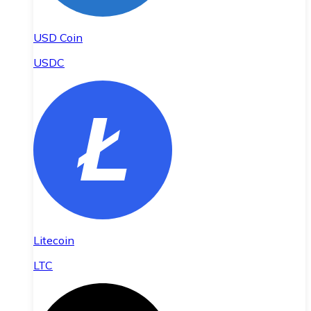
USD Coin
USDC
Litecoin
LTC