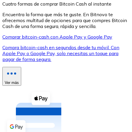
Cuatro formas de comprar Bitcoin Cash al instante
Encuentra la forma que más te guste. En Bitnovo te
ofrecemos multitud de opciones para que compres Bitcoin
Cash de una forma segura, rápida y sencilla.
Comprar bitcoin-cash con Apple Pay y Google Pay
XRP
Compra bitcoin-cash en segundos desde tu móvil. Con
XRP
Apple Pay o Google Pay, solo necesitas un toque para
pagar de forma segura.
Ver todo
Efectivo
Ver más
Compra criptomonedas con efectivo en tu tienda más 
Comprar con efectivo
Transferencia SEPA
Añade fondos a tu cuenta Bitnovo o realiza compras di