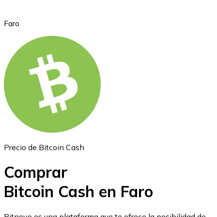
Faro
Ethereum
ETH
Precio de Bitcoin Cash
Comprar
Bitcoin Cash en Faro
USD Coin
Bitnovo es una plataforma que te ofrece la posibilidad de