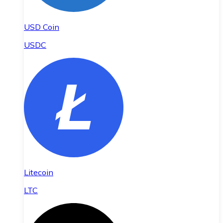
USD Coin
USDC
Litecoin
LTC