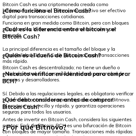
Bitcoin Cash es una criptomoneda creada como
¿Cómo funciona el Bitcoin Cash?
bifurcación de Bitcoin. Tiene como objetivo ser efectivo
digital para transacciones cotidianas.
Funciona en gran medida como Bitcoin, pero con bloques
¿Cuál es la diferencia entre el bitcoin y el
más grandes, lo que permite más transacciones por
segundo.
Bitcoin Cash?
La principal diferencia es el tamaño del bloque y la
¿Quién es el dueño de Bitcoin Cash?
escalabilidad. Bitcoin Cash busca procesar transacciones
más rápido.
Bitcoin Cash es descentralizado; no tiene un dueño o
¿Necesito verificar mi identidad para comprar
entidad central. Está respaldado por una comunidad de
usuarios y desarrolladores.
BCH?
Sí. Debido a las regulaciones legales, es obligatorio verificar
¿Qué debo considerar antes de comprar
tu identidad antes de comprar criptomonedas en Bitnovo.
El proceso es sencillo y rápido, y garantiza operaciones
Bitcoin Cash?
seguras para todos los usuarios.
Antes de invertir en Bitcoin Cash, considera los siguientes
¿Por qué Bitnovo?
puntos: Fork de Bitcoin: BCH es una bifurcación de Bitcoin
con bloques de mayor tamaño. Transacciones más rápidas: