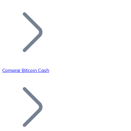
Listar Token
Añade tu proyecto a nuestro ecosistema.
Comprar Bitcoin Cash
Bitcoin
BTC