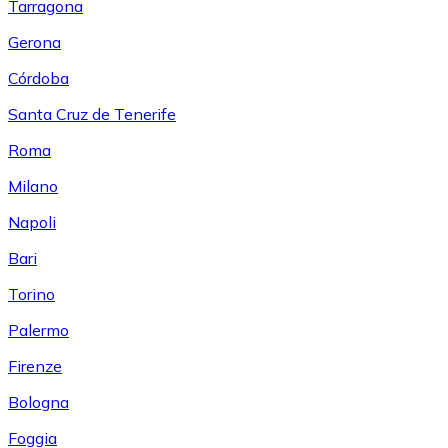
Tarragona
Gerona
Córdoba
Santa Cruz de Tenerife
Roma
Milano
Napoli
Bari
Torino
Palermo
Firenze
Bologna
Foggia