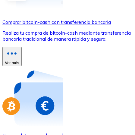
Comprar con Transferencia
Tarjeta de crédito / débito
Comprar bitcoin-cash con transferencia bancaria
Utiliza tarjetas Visa y Mastercard para comprar criptom
Realiza tu compra de bitcoin-cash mediante transferencia
Comprar con tarjeta
bancaria tradicional de manera rápida y segura.
Tienda - Tarjetas regalo
Nuevo
Ver más
Compra tarjetas regalo de tus marcas favoritas con cr
Ir a la tienda de tarjetas regalo