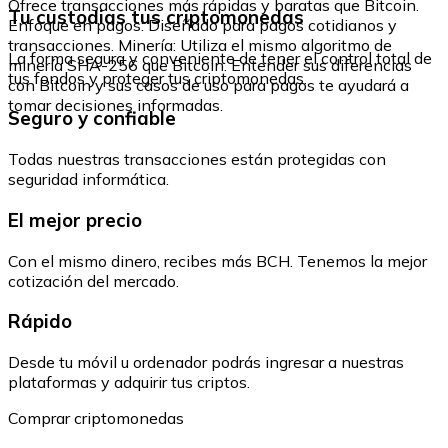
Ofrece transacciones más rápidas y baratas que Bitcoin.
Tu custodias tus criptomonedas
Enfoque en pagos: Diseñado para pagos cotidianos y
transacciones. Minería: Utiliza el mismo algoritmo de
La forma segura y conveniente de tener el control total de
minería SHA-256 que Bitcoin. Entender sus diferencias
tus fondos y proteger tus criptomonedas.
con Bitcoin y sus casos de uso para pagos te ayudará a
tomar decisiones informadas.
Seguro y confiable
Todas nuestras transacciones están protegidas con
seguridad informática.
El mejor precio
Con el mismo dinero, recibes más BCH. Tenemos la mejor
cotización del mercado.
Rápido
Desde tu móvil u ordenador podrás ingresar a nuestras
plataformas y adquirir tus criptos.
Comprar criptomonedas