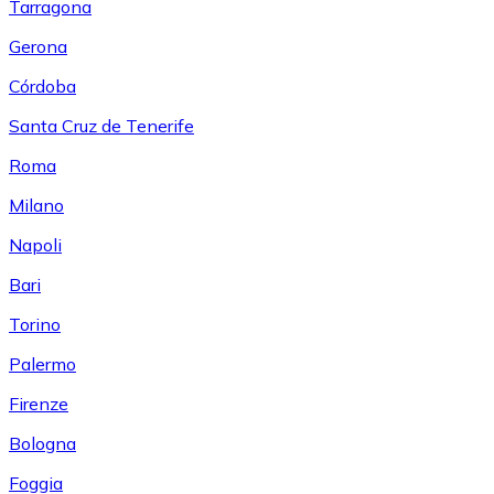
Tarragona
Gerona
Córdoba
Santa Cruz de Tenerife
Roma
Milano
Napoli
Bari
Torino
Palermo
Firenze
Bologna
Foggia