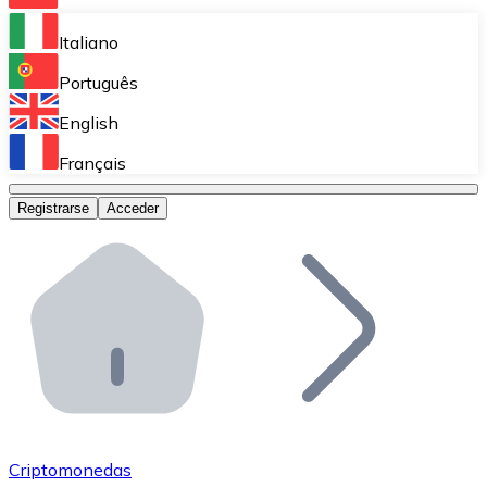
Bitnovo Ramp
Italiano
Integra nuestra solución en tu plataforma.
Português
Bitnovo Giftcards
English
Vende nuestras tarjetas regalo en tu negocio.
Français
Bitnovo OTC
Registrarse
Acceder
Realiza operaciones de gran volumen.
Bitnovo ATM
Integra un ATM Bitnovo en tu negocio y permite que t
Bitnovo API
Integra nuestra API en tu ecosistema.
Conviértete en Distribuidor
Únete a nuestra red de distribuidores.
Criptomonedas