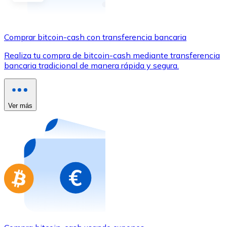
Comprar con Transferencia
Tarjeta de crédito / débito
Comprar bitcoin-cash con transferencia bancaria
Utiliza tarjetas Visa y Mastercard para comprar criptom
Realiza tu compra de bitcoin-cash mediante transferencia
Comprar con tarjeta
bancaria tradicional de manera rápida y segura.
Tienda - Tarjetas regalo
Nuevo
Ver más
Compra tarjetas regalo de tus marcas favoritas con cr
Ir a la tienda de tarjetas regalo