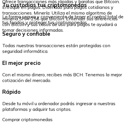
Ofrece transacciones más rápidas y baratas que Bitcoin.
Tu custodias tus criptomonedas
Enfoque en pagos: Diseñado para pagos cotidianos y
transacciones. Minería: Utiliza el mismo algoritmo de
La forma segura y conveniente de tener el control total de
minería SHA-256 que Bitcoin. Entender sus diferencias
tus fondos y proteger tus criptomonedas.
con Bitcoin y sus casos de uso para pagos te ayudará a
tomar decisiones informadas.
Seguro y confiable
Todas nuestras transacciones están protegidas con
seguridad informática.
El mejor precio
Con el mismo dinero, recibes más BCH. Tenemos la mejor
cotización del mercado.
Rápido
Desde tu móvil u ordenador podrás ingresar a nuestras
plataformas y adquirir tus criptos.
Comprar criptomonedas