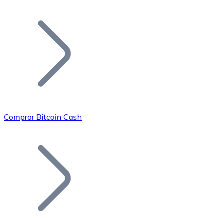
Listar Token
Añade tu proyecto a nuestro ecosistema.
Comprar Bitcoin Cash
Bitcoin
BTC