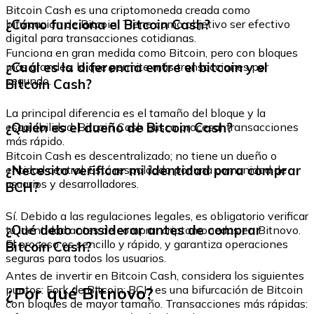
Bitcoin Cash es una criptomoneda creada como
¿Cómo funciona el Bitcoin Cash?
bifurcación de Bitcoin. Tiene como objetivo ser efectivo
digital para transacciones cotidianas.
Funciona en gran medida como Bitcoin, pero con bloques
¿Cuál es la diferencia entre el bitcoin y el
más grandes, lo que permite más transacciones por
segundo.
Bitcoin Cash?
La principal diferencia es el tamaño del bloque y la
¿Quién es el dueño de Bitcoin Cash?
escalabilidad. Bitcoin Cash busca procesar transacciones
más rápido.
Bitcoin Cash es descentralizado; no tiene un dueño o
¿Necesito verificar mi identidad para comprar
entidad central. Está respaldado por una comunidad de
usuarios y desarrolladores.
BCH?
Sí. Debido a las regulaciones legales, es obligatorio verificar
¿Qué debo considerar antes de comprar
tu identidad antes de comprar criptomonedas en Bitnovo.
El proceso es sencillo y rápido, y garantiza operaciones
Bitcoin Cash?
seguras para todos los usuarios.
Antes de invertir en Bitcoin Cash, considera los siguientes
¿Por qué Bitnovo?
puntos: Fork de Bitcoin: BCH es una bifurcación de Bitcoin
con bloques de mayor tamaño. Transacciones más rápidas: