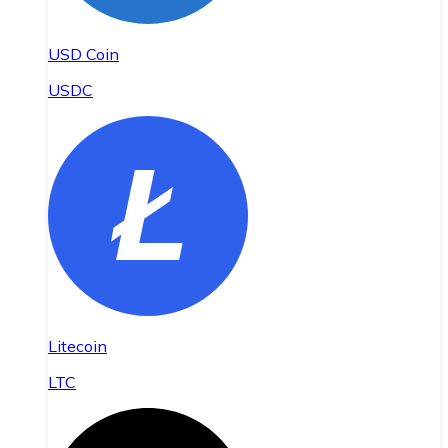
USD Coin
USDC
Litecoin
LTC