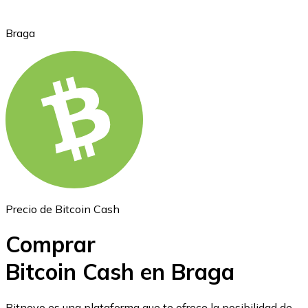
Braga
Ethereum
ETH
Precio de Bitcoin Cash
Comprar
Bitcoin Cash en Braga
USD Coin
Bitnovo es una plataforma que te ofrece la posibilidad de