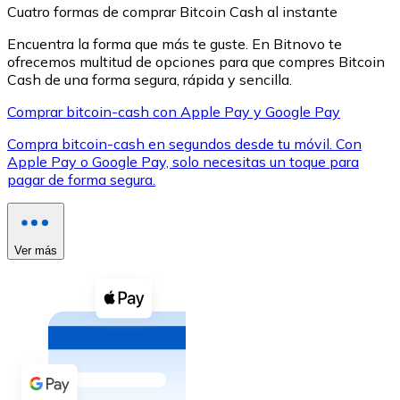
Cuatro formas de comprar Bitcoin Cash al instante
Encuentra la forma que más te guste. En Bitnovo te
ofrecemos multitud de opciones para que compres Bitcoin
Cash de una forma segura, rápida y sencilla.
Comprar bitcoin-cash con Apple Pay y Google Pay
XRP
Compra bitcoin-cash en segundos desde tu móvil. Con
XRP
Apple Pay o Google Pay, solo necesitas un toque para
pagar de forma segura.
Ver todo
Efectivo
Ver más
Compra criptomonedas con efectivo en tu tienda más 
Comprar con efectivo
Transferencia SEPA
Añade fondos a tu cuenta Bitnovo o realiza compras di