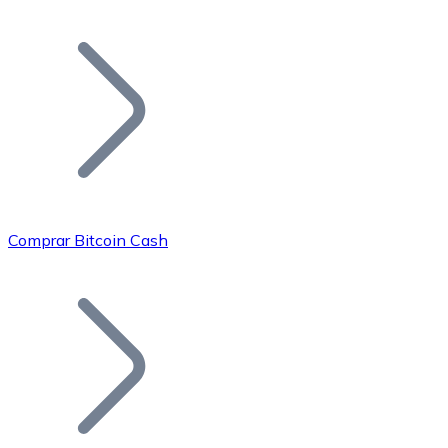
Listar Token
Añade tu proyecto a nuestro ecosistema.
Comprar Bitcoin Cash
Bitcoin
BTC