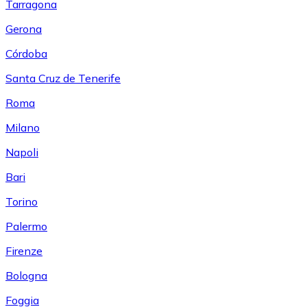
Tarragona
Gerona
Córdoba
Santa Cruz de Tenerife
Roma
Milano
Napoli
Bari
Torino
Palermo
Firenze
Bologna
Foggia