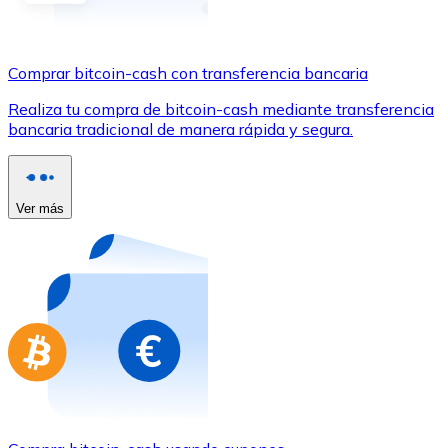
Comprar con Transferencia
Tarjeta de crédito / débito
Comprar bitcoin-cash con transferencia bancaria
Utiliza tarjetas Visa y Mastercard para comprar criptom
Realiza tu compra de bitcoin-cash mediante transferencia
Comprar con tarjeta
bancaria tradicional de manera rápida y segura.
Tienda - Tarjetas regalo
Nuevo
Ver más
Compra tarjetas regalo de tus marcas favoritas con cr
Ir a la tienda de tarjetas regalo