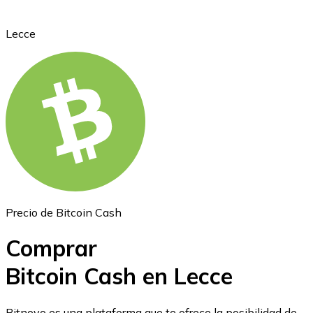
Lecce
Ethereum
ETH
Precio de Bitcoin Cash
Comprar
Bitcoin Cash en Lecce
USD Coin
Bitnovo es una plataforma que te ofrece la posibilidad de