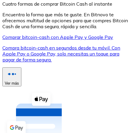
Cuatro formas de comprar Bitcoin Cash al instante
Encuentra la forma que más te guste. En Bitnovo te
ofrecemos multitud de opciones para que compres Bitcoin
Cash de una forma segura, rápida y sencilla.
Comprar bitcoin-cash con Apple Pay y Google Pay
XRP
Compra bitcoin-cash en segundos desde tu móvil. Con
XRP
Apple Pay o Google Pay, solo necesitas un toque para
pagar de forma segura.
Ver todo
Efectivo
Ver más
Compra criptomonedas con efectivo en tu tienda más 
Comprar con efectivo
Transferencia SEPA
Añade fondos a tu cuenta Bitnovo o realiza compras di