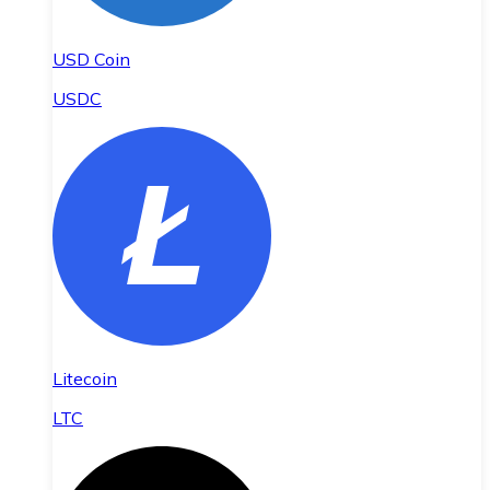
USD Coin
USDC
Litecoin
LTC