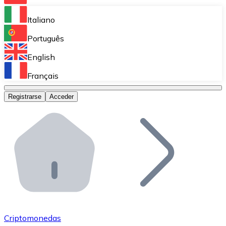
Bitnovo Ramp
Italiano
Integra nuestra solución en tu plataforma.
Português
Bitnovo Giftcards
English
Vende nuestras tarjetas regalo en tu negocio.
Français
Bitnovo OTC
Registrarse
Acceder
Realiza operaciones de gran volumen.
Bitnovo ATM
Integra un ATM Bitnovo en tu negocio y permite que t
Bitnovo API
Integra nuestra API en tu ecosistema.
Conviértete en Distribuidor
Únete a nuestra red de distribuidores.
Criptomonedas