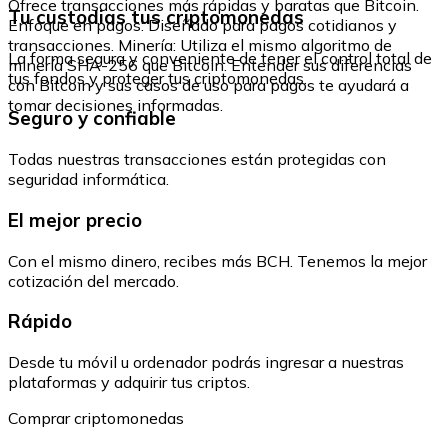
Ofrece transacciones más rápidas y baratas que Bitcoin.
Tu custodias tus criptomonedas
Enfoque en pagos: Diseñado para pagos cotidianos y
transacciones. Minería: Utiliza el mismo algoritmo de
La forma segura y conveniente de tener el control total de
minería SHA-256 que Bitcoin. Entender sus diferencias
tus fondos y proteger tus criptomonedas.
con Bitcoin y sus casos de uso para pagos te ayudará a
tomar decisiones informadas.
Seguro y confiable
Todas nuestras transacciones están protegidas con
seguridad informática.
El mejor precio
Con el mismo dinero, recibes más BCH. Tenemos la mejor
cotización del mercado.
Rápido
Desde tu móvil u ordenador podrás ingresar a nuestras
plataformas y adquirir tus criptos.
Comprar criptomonedas