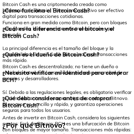
Bitcoin Cash es una criptomoneda creada como
¿Cómo funciona el Bitcoin Cash?
bifurcación de Bitcoin. Tiene como objetivo ser efectivo
digital para transacciones cotidianas.
Funciona en gran medida como Bitcoin, pero con bloques
¿Cuál es la diferencia entre el bitcoin y el
más grandes, lo que permite más transacciones por
segundo.
Bitcoin Cash?
La principal diferencia es el tamaño del bloque y la
¿Quién es el dueño de Bitcoin Cash?
escalabilidad. Bitcoin Cash busca procesar transacciones
más rápido.
Bitcoin Cash es descentralizado; no tiene un dueño o
¿Necesito verificar mi identidad para comprar
entidad central. Está respaldado por una comunidad de
usuarios y desarrolladores.
BCH?
Sí. Debido a las regulaciones legales, es obligatorio verificar
¿Qué debo considerar antes de comprar
tu identidad antes de comprar criptomonedas en Bitnovo.
El proceso es sencillo y rápido, y garantiza operaciones
Bitcoin Cash?
seguras para todos los usuarios.
Antes de invertir en Bitcoin Cash, considera los siguientes
¿Por qué Bitnovo?
puntos: Fork de Bitcoin: BCH es una bifurcación de Bitcoin
con bloques de mayor tamaño. Transacciones más rápidas: