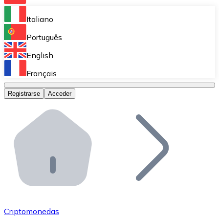
Bitnovo Ramp
Italiano
Integra nuestra solución en tu plataforma.
Português
Bitnovo Giftcards
English
Vende nuestras tarjetas regalo en tu negocio.
Français
Bitnovo OTC
Registrarse
Acceder
Realiza operaciones de gran volumen.
Bitnovo ATM
Integra un ATM Bitnovo en tu negocio y permite que t
Bitnovo API
Integra nuestra API en tu ecosistema.
Conviértete en Distribuidor
Únete a nuestra red de distribuidores.
Criptomonedas