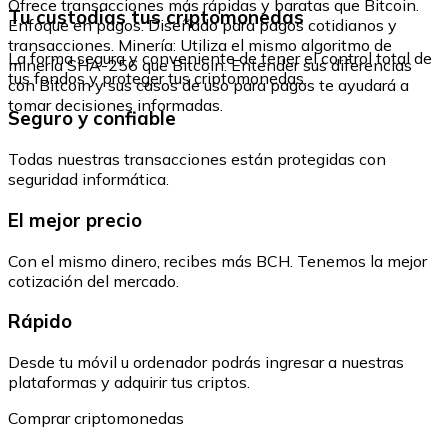
Ofrece transacciones más rápidas y baratas que Bitcoin.
Tu custodias tus criptomonedas
Enfoque en pagos: Diseñado para pagos cotidianos y
transacciones. Minería: Utiliza el mismo algoritmo de
La forma segura y conveniente de tener el control total de
minería SHA-256 que Bitcoin. Entender sus diferencias
tus fondos y proteger tus criptomonedas.
con Bitcoin y sus casos de uso para pagos te ayudará a
tomar decisiones informadas.
Seguro y confiable
Todas nuestras transacciones están protegidas con
seguridad informática.
El mejor precio
Con el mismo dinero, recibes más BCH. Tenemos la mejor
cotización del mercado.
Rápido
Desde tu móvil u ordenador podrás ingresar a nuestras
plataformas y adquirir tus criptos.
Comprar criptomonedas