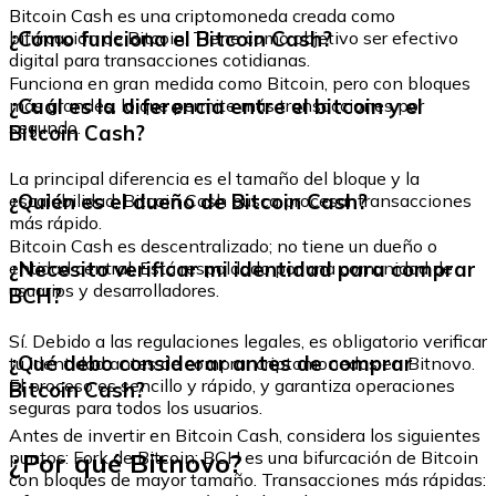
Bitcoin Cash es una criptomoneda creada como
¿Cómo funciona el Bitcoin Cash?
bifurcación de Bitcoin. Tiene como objetivo ser efectivo
digital para transacciones cotidianas.
Funciona en gran medida como Bitcoin, pero con bloques
¿Cuál es la diferencia entre el bitcoin y el
más grandes, lo que permite más transacciones por
segundo.
Bitcoin Cash?
La principal diferencia es el tamaño del bloque y la
¿Quién es el dueño de Bitcoin Cash?
escalabilidad. Bitcoin Cash busca procesar transacciones
más rápido.
Bitcoin Cash es descentralizado; no tiene un dueño o
¿Necesito verificar mi identidad para comprar
entidad central. Está respaldado por una comunidad de
usuarios y desarrolladores.
BCH?
Sí. Debido a las regulaciones legales, es obligatorio verificar
¿Qué debo considerar antes de comprar
tu identidad antes de comprar criptomonedas en Bitnovo.
El proceso es sencillo y rápido, y garantiza operaciones
Bitcoin Cash?
seguras para todos los usuarios.
Antes de invertir en Bitcoin Cash, considera los siguientes
¿Por qué Bitnovo?
puntos: Fork de Bitcoin: BCH es una bifurcación de Bitcoin
con bloques de mayor tamaño. Transacciones más rápidas: