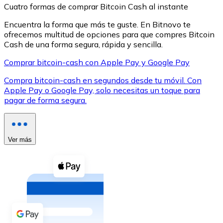
Cuatro formas de comprar Bitcoin Cash al instante
Encuentra la forma que más te guste. En Bitnovo te
ofrecemos multitud de opciones para que compres Bitcoin
Cash de una forma segura, rápida y sencilla.
Comprar bitcoin-cash con Apple Pay y Google Pay
XRP
Compra bitcoin-cash en segundos desde tu móvil. Con
XRP
Apple Pay o Google Pay, solo necesitas un toque para
pagar de forma segura.
Ver todo
Efectivo
Ver más
Compra criptomonedas con efectivo en tu tienda más 
Comprar con efectivo
Transferencia SEPA
Añade fondos a tu cuenta Bitnovo o realiza compras di