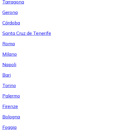
Tarragona
Gerona
Córdoba
Santa Cruz de Tenerife
Roma
Milano
Napoli
Bari
Torino
Palermo
Firenze
Bologna
Foggia