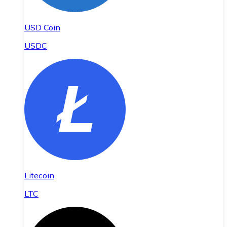
USD Coin
USDC
Litecoin
LTC