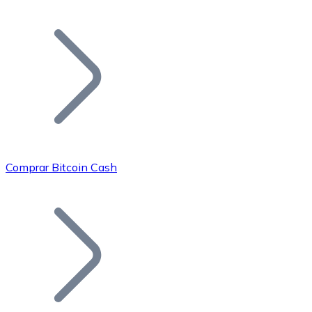
Listar Token
Añade tu proyecto a nuestro ecosistema.
Comprar Bitcoin Cash
Bitcoin
BTC