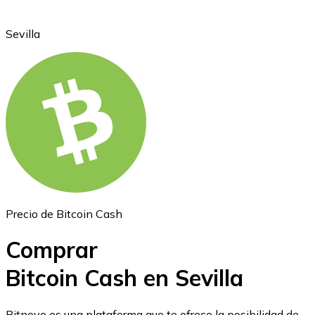
Sevilla
Ethereum
ETH
Precio de Bitcoin Cash
Comprar
Bitcoin Cash en Sevilla
USD Coin
Bitnovo es una plataforma que te ofrece la posibilidad de