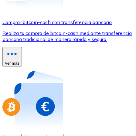
Comprar con Transferencia
Tarjeta de crédito / débito
Comprar bitcoin-cash con transferencia bancaria
Utiliza tarjetas Visa y Mastercard para comprar criptom
Realiza tu compra de bitcoin-cash mediante transferencia
Comprar con tarjeta
bancaria tradicional de manera rápida y segura.
Tienda - Tarjetas regalo
Nuevo
Ver más
Compra tarjetas regalo de tus marcas favoritas con cr
Ir a la tienda de tarjetas regalo