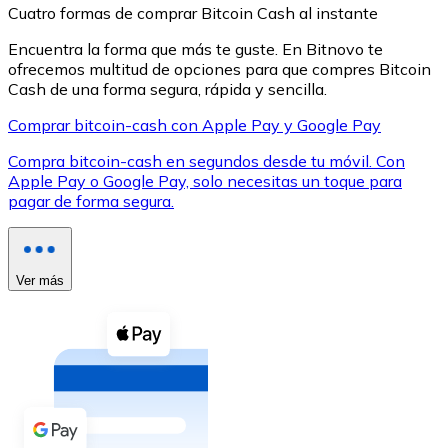
Cuatro formas de comprar Bitcoin Cash al instante
Encuentra la forma que más te guste. En Bitnovo te
ofrecemos multitud de opciones para que compres Bitcoin
Cash de una forma segura, rápida y sencilla.
Comprar bitcoin-cash con Apple Pay y Google Pay
XRP
Compra bitcoin-cash en segundos desde tu móvil. Con
XRP
Apple Pay o Google Pay, solo necesitas un toque para
pagar de forma segura.
Ver todo
Efectivo
Ver más
Compra criptomonedas con efectivo en tu tienda más 
Comprar con efectivo
Transferencia SEPA
Añade fondos a tu cuenta Bitnovo o realiza compras di