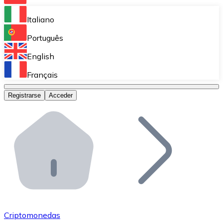
Bitnovo Ramp
Italiano
Integra nuestra solución en tu plataforma.
Português
Bitnovo Giftcards
English
Vende nuestras tarjetas regalo en tu negocio.
Français
Bitnovo OTC
Registrarse
Acceder
Realiza operaciones de gran volumen.
Bitnovo ATM
Integra un ATM Bitnovo en tu negocio y permite que t
Bitnovo API
Integra nuestra API en tu ecosistema.
Conviértete en Distribuidor
Únete a nuestra red de distribuidores.
Criptomonedas