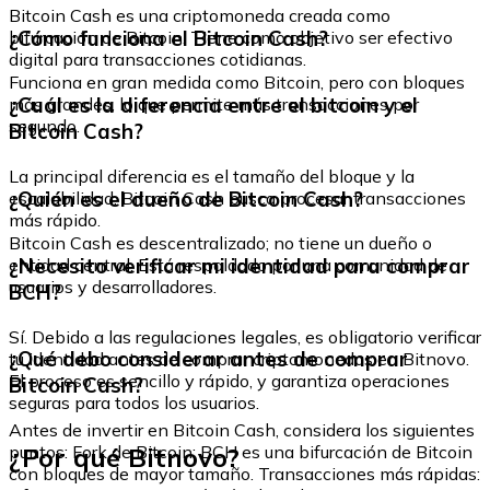
Bitcoin Cash es una criptomoneda creada como
¿Cómo funciona el Bitcoin Cash?
bifurcación de Bitcoin. Tiene como objetivo ser efectivo
digital para transacciones cotidianas.
Funciona en gran medida como Bitcoin, pero con bloques
¿Cuál es la diferencia entre el bitcoin y el
más grandes, lo que permite más transacciones por
segundo.
Bitcoin Cash?
La principal diferencia es el tamaño del bloque y la
¿Quién es el dueño de Bitcoin Cash?
escalabilidad. Bitcoin Cash busca procesar transacciones
más rápido.
Bitcoin Cash es descentralizado; no tiene un dueño o
¿Necesito verificar mi identidad para comprar
entidad central. Está respaldado por una comunidad de
usuarios y desarrolladores.
BCH?
Sí. Debido a las regulaciones legales, es obligatorio verificar
¿Qué debo considerar antes de comprar
tu identidad antes de comprar criptomonedas en Bitnovo.
El proceso es sencillo y rápido, y garantiza operaciones
Bitcoin Cash?
seguras para todos los usuarios.
Antes de invertir en Bitcoin Cash, considera los siguientes
¿Por qué Bitnovo?
puntos: Fork de Bitcoin: BCH es una bifurcación de Bitcoin
con bloques de mayor tamaño. Transacciones más rápidas: