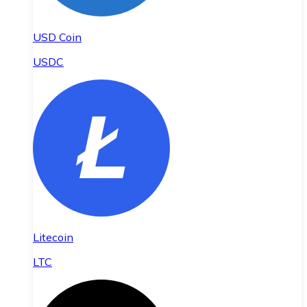
USD Coin
USDC
Litecoin
LTC