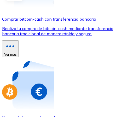
Comprar con Transferencia
Tarjeta de crédito / débito
Comprar bitcoin-cash con transferencia bancaria
Utiliza tarjetas Visa y Mastercard para comprar criptom
Realiza tu compra de bitcoin-cash mediante transferencia
Comprar con tarjeta
bancaria tradicional de manera rápida y segura.
Tienda - Tarjetas regalo
Nuevo
Ver más
Compra tarjetas regalo de tus marcas favoritas con cr
Ir a la tienda de tarjetas regalo