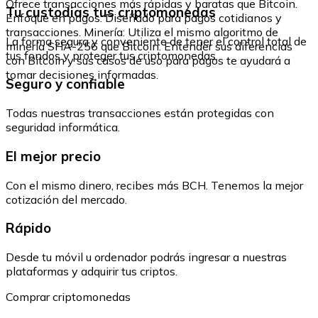
Ofrece transacciones más rápidas y baratas que Bitcoin.
Tu custodias tus criptomonedas
Enfoque en pagos: Diseñado para pagos cotidianos y
transacciones. Minería: Utiliza el mismo algoritmo de
La forma segura y conveniente de tener el control total de
minería SHA-256 que Bitcoin. Entender sus diferencias
tus fondos y proteger tus criptomonedas.
con Bitcoin y sus casos de uso para pagos te ayudará a
tomar decisiones informadas.
Seguro y confiable
Todas nuestras transacciones están protegidas con
seguridad informática.
El mejor precio
Con el mismo dinero, recibes más BCH. Tenemos la mejor
cotización del mercado.
Rápido
Desde tu móvil u ordenador podrás ingresar a nuestras
plataformas y adquirir tus criptos.
Comprar criptomonedas