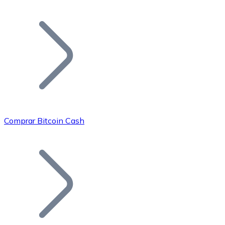
Listar Token
Añade tu proyecto a nuestro ecosistema.
Comprar Bitcoin Cash
Bitcoin
BTC