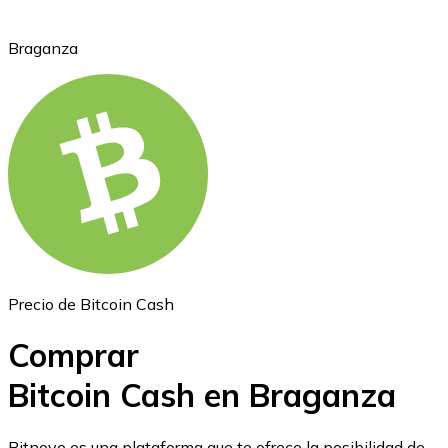
Braganza
Ethereum
ETH
Precio de Bitcoin Cash
Comprar
Bitcoin Cash en Braganza
USD Coin
Bitnovo es una plataforma que te ofrece la posibilidad de