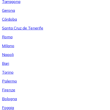
Tarragona
Gerona
Córdoba
Santa Cruz de Tenerife
Roma
Milano
Napoli
Bari
Torino
Palermo
Firenze
Bologna
Foggia