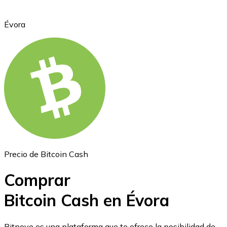
Évora
Ethereum
ETH
Precio de Bitcoin Cash
Comprar
Bitcoin Cash en Évora
USD Coin
Bitnovo es una plataforma que te ofrece la posibilidad de