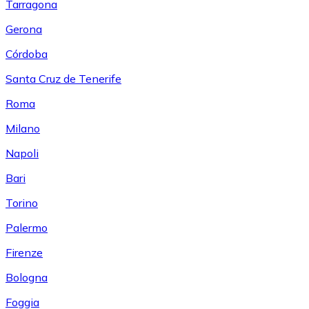
Tarragona
Gerona
Córdoba
Santa Cruz de Tenerife
Roma
Milano
Napoli
Bari
Torino
Palermo
Firenze
Bologna
Foggia