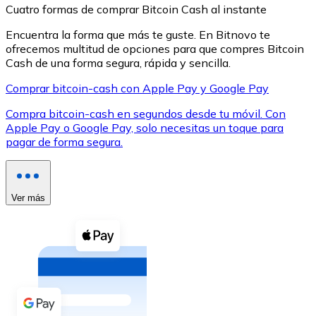
Cuatro formas de comprar Bitcoin Cash al instante
Encuentra la forma que más te guste. En Bitnovo te
ofrecemos multitud de opciones para que compres Bitcoin
Cash de una forma segura, rápida y sencilla.
Comprar bitcoin-cash con Apple Pay y Google Pay
XRP
Compra bitcoin-cash en segundos desde tu móvil. Con
XRP
Apple Pay o Google Pay, solo necesitas un toque para
pagar de forma segura.
Ver todo
Efectivo
Ver más
Compra criptomonedas con efectivo en tu tienda más 
Comprar con efectivo
Transferencia SEPA
Añade fondos a tu cuenta Bitnovo o realiza compras di