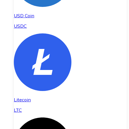
USD Coin
USDC
Litecoin
LTC