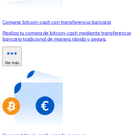
Comprar con Transferencia
Tarjeta de crédito / débito
Comprar bitcoin-cash con transferencia bancaria
Utiliza tarjetas Visa y Mastercard para comprar criptom
Realiza tu compra de bitcoin-cash mediante transferencia
Comprar con tarjeta
bancaria tradicional de manera rápida y segura.
Tienda - Tarjetas regalo
Nuevo
Ver más
Compra tarjetas regalo de tus marcas favoritas con cr
Ir a la tienda de tarjetas regalo