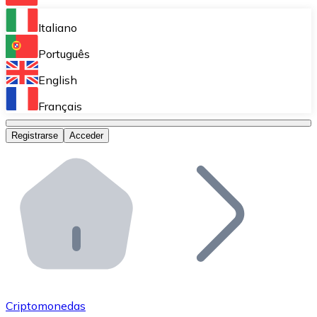
Bitnovo Ramp
Italiano
Integra nuestra solución en tu plataforma.
Português
Bitnovo Giftcards
English
Vende nuestras tarjetas regalo en tu negocio.
Français
Bitnovo OTC
Registrarse
Acceder
Realiza operaciones de gran volumen.
Bitnovo ATM
Integra un ATM Bitnovo en tu negocio y permite que t
Bitnovo API
Integra nuestra API en tu ecosistema.
Conviértete en Distribuidor
Únete a nuestra red de distribuidores.
Criptomonedas