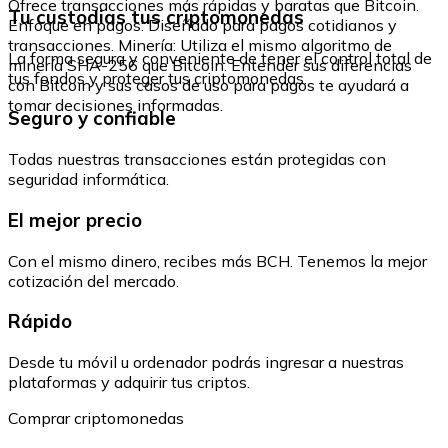
Ofrece transacciones más rápidas y baratas que Bitcoin.
Tu custodias tus criptomonedas
Enfoque en pagos: Diseñado para pagos cotidianos y
transacciones. Minería: Utiliza el mismo algoritmo de
La forma segura y conveniente de tener el control total de
minería SHA-256 que Bitcoin. Entender sus diferencias
tus fondos y proteger tus criptomonedas.
con Bitcoin y sus casos de uso para pagos te ayudará a
tomar decisiones informadas.
Seguro y confiable
Todas nuestras transacciones están protegidas con
seguridad informática.
El mejor precio
Con el mismo dinero, recibes más BCH. Tenemos la mejor
cotización del mercado.
Rápido
Desde tu móvil u ordenador podrás ingresar a nuestras
plataformas y adquirir tus criptos.
Comprar criptomonedas