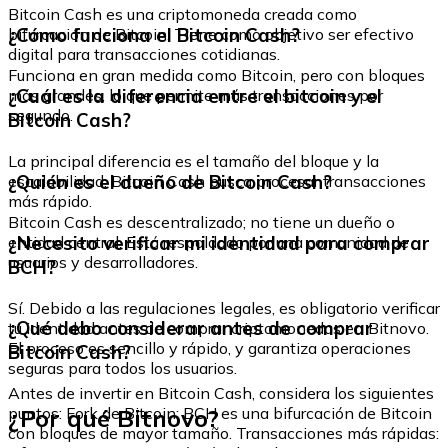
Bitcoin Cash es una criptomoneda creada como
¿Cómo funciona el Bitcoin Cash?
bifurcación de Bitcoin. Tiene como objetivo ser efectivo
digital para transacciones cotidianas.
Funciona en gran medida como Bitcoin, pero con bloques
¿Cuál es la diferencia entre el bitcoin y el
más grandes, lo que permite más transacciones por
segundo.
Bitcoin Cash?
La principal diferencia es el tamaño del bloque y la
¿Quién es el dueño de Bitcoin Cash?
escalabilidad. Bitcoin Cash busca procesar transacciones
más rápido.
Bitcoin Cash es descentralizado; no tiene un dueño o
¿Necesito verificar mi identidad para comprar
entidad central. Está respaldado por una comunidad de
usuarios y desarrolladores.
BCH?
Sí. Debido a las regulaciones legales, es obligatorio verificar
¿Qué debo considerar antes de comprar
tu identidad antes de comprar criptomonedas en Bitnovo.
El proceso es sencillo y rápido, y garantiza operaciones
Bitcoin Cash?
seguras para todos los usuarios.
Antes de invertir en Bitcoin Cash, considera los siguientes
¿Por qué Bitnovo?
puntos: Fork de Bitcoin: BCH es una bifurcación de Bitcoin
con bloques de mayor tamaño. Transacciones más rápidas: