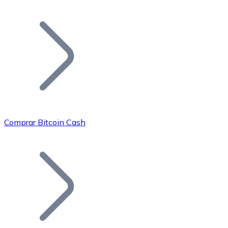
Listar Token
Añade tu proyecto a nuestro ecosistema.
Comprar Bitcoin Cash
Bitcoin
BTC