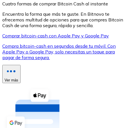
Cuatro formas de comprar Bitcoin Cash al instante
Encuentra la forma que más te guste. En Bitnovo te
ofrecemos multitud de opciones para que compres Bitcoin
Cash de una forma segura, rápida y sencilla.
Comprar bitcoin-cash con Apple Pay y Google Pay
XRP
Compra bitcoin-cash en segundos desde tu móvil. Con
XRP
Apple Pay o Google Pay, solo necesitas un toque para
pagar de forma segura.
Ver todo
Efectivo
Ver más
Compra criptomonedas con efectivo en tu tienda más 
Comprar con efectivo
Transferencia SEPA
Añade fondos a tu cuenta Bitnovo o realiza compras di