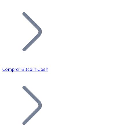
Listar Token
Añade tu proyecto a nuestro ecosistema.
Comprar Bitcoin Cash
Bitcoin
BTC