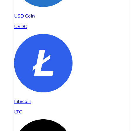
USD Coin
USDC
Litecoin
LTC