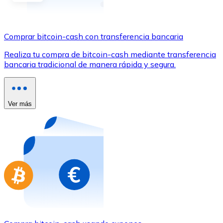
Comprar con Transferencia
Tarjeta de crédito / débito
Comprar bitcoin-cash con transferencia bancaria
Utiliza tarjetas Visa y Mastercard para comprar criptom
Realiza tu compra de bitcoin-cash mediante transferencia
Comprar con tarjeta
bancaria tradicional de manera rápida y segura.
Tienda - Tarjetas regalo
Nuevo
Ver más
Compra tarjetas regalo de tus marcas favoritas con cr
Ir a la tienda de tarjetas regalo