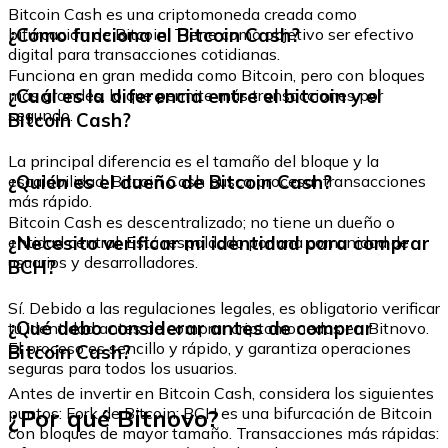
Bitcoin Cash es una criptomoneda creada como
¿Cómo funciona el Bitcoin Cash?
bifurcación de Bitcoin. Tiene como objetivo ser efectivo
digital para transacciones cotidianas.
Funciona en gran medida como Bitcoin, pero con bloques
¿Cuál es la diferencia entre el bitcoin y el
más grandes, lo que permite más transacciones por
segundo.
Bitcoin Cash?
La principal diferencia es el tamaño del bloque y la
¿Quién es el dueño de Bitcoin Cash?
escalabilidad. Bitcoin Cash busca procesar transacciones
más rápido.
Bitcoin Cash es descentralizado; no tiene un dueño o
¿Necesito verificar mi identidad para comprar
entidad central. Está respaldado por una comunidad de
usuarios y desarrolladores.
BCH?
Sí. Debido a las regulaciones legales, es obligatorio verificar
¿Qué debo considerar antes de comprar
tu identidad antes de comprar criptomonedas en Bitnovo.
El proceso es sencillo y rápido, y garantiza operaciones
Bitcoin Cash?
seguras para todos los usuarios.
Antes de invertir en Bitcoin Cash, considera los siguientes
¿Por qué Bitnovo?
puntos: Fork de Bitcoin: BCH es una bifurcación de Bitcoin
con bloques de mayor tamaño. Transacciones más rápidas: