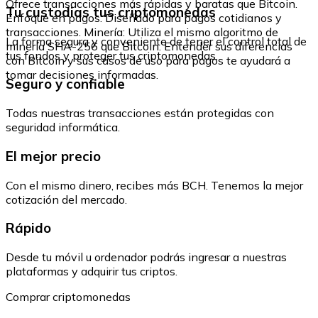
Ofrece transacciones más rápidas y baratas que Bitcoin.
Tu custodias tus criptomonedas
Enfoque en pagos: Diseñado para pagos cotidianos y
transacciones. Minería: Utiliza el mismo algoritmo de
La forma segura y conveniente de tener el control total de
minería SHA-256 que Bitcoin. Entender sus diferencias
tus fondos y proteger tus criptomonedas.
con Bitcoin y sus casos de uso para pagos te ayudará a
tomar decisiones informadas.
Seguro y confiable
Todas nuestras transacciones están protegidas con
seguridad informática.
El mejor precio
Con el mismo dinero, recibes más BCH. Tenemos la mejor
cotización del mercado.
Rápido
Desde tu móvil u ordenador podrás ingresar a nuestras
plataformas y adquirir tus criptos.
Comprar criptomonedas