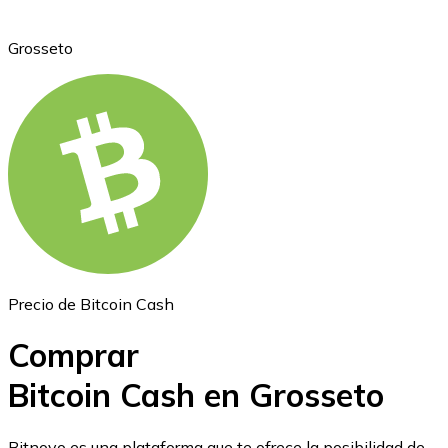
Grosseto
Ethereum
ETH
Precio de Bitcoin Cash
Comprar
Bitcoin Cash en Grosseto
USD Coin
Bitnovo es una plataforma que te ofrece la posibilidad de