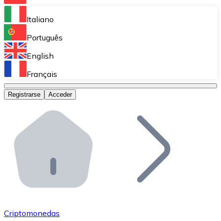
Bitnovo Ramp
Italiano
Integra nuestra solución en tu plataforma.
Português
Bitnovo Giftcards
English
Vende nuestras tarjetas regalo en tu negocio.
Français
Bitnovo OTC
Registrarse
Acceder
Realiza operaciones de gran volumen.
Bitnovo ATM
Integra un ATM Bitnovo en tu negocio y permite que t
Bitnovo API
Integra nuestra API en tu ecosistema.
Conviértete en Distribuidor
Únete a nuestra red de distribuidores.
Criptomonedas