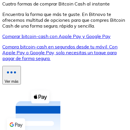
Cuatro formas de comprar Bitcoin Cash al instante
Encuentra la forma que más te guste. En Bitnovo te
ofrecemos multitud de opciones para que compres Bitcoin
Cash de una forma segura, rápida y sencilla.
Comprar bitcoin-cash con Apple Pay y Google Pay
XRP
Compra bitcoin-cash en segundos desde tu móvil. Con
XRP
Apple Pay o Google Pay, solo necesitas un toque para
pagar de forma segura.
Ver todo
Efectivo
Ver más
Compra criptomonedas con efectivo en tu tienda más 
Comprar con efectivo
Transferencia SEPA
Añade fondos a tu cuenta Bitnovo o realiza compras di