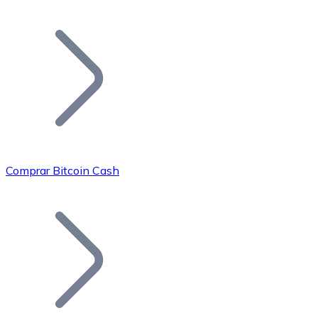
Listar Token
Añade tu proyecto a nuestro ecosistema.
Comprar Bitcoin Cash
Bitcoin
BTC