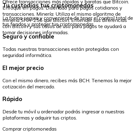
Ofrece transacciones más rápidas y baratas que Bitcoin.
Tu custodias tus criptomonedas
Enfoque en pagos: Diseñado para pagos cotidianos y
transacciones. Minería: Utiliza el mismo algoritmo de
La forma segura y conveniente de tener el control total de
minería SHA-256 que Bitcoin. Entender sus diferencias
tus fondos y proteger tus criptomonedas.
con Bitcoin y sus casos de uso para pagos te ayudará a
tomar decisiones informadas.
Seguro y confiable
Todas nuestras transacciones están protegidas con
seguridad informática.
El mejor precio
Con el mismo dinero, recibes más BCH. Tenemos la mejor
cotización del mercado.
Rápido
Desde tu móvil u ordenador podrás ingresar a nuestras
plataformas y adquirir tus criptos.
Comprar criptomonedas