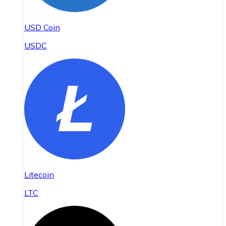
USD Coin
USDC
Litecoin
LTC