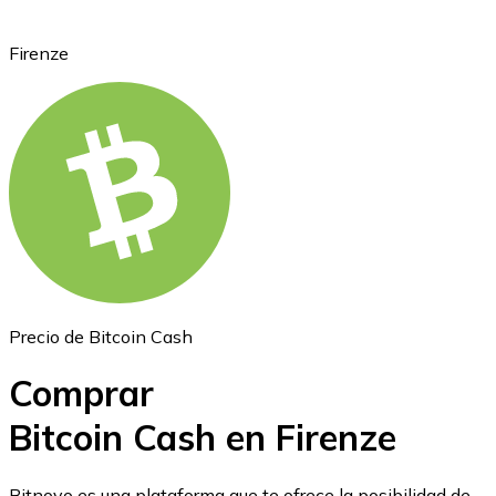
Firenze
Ethereum
ETH
Precio de Bitcoin Cash
Comprar
Bitcoin Cash en Firenze
USD Coin
Bitnovo es una plataforma que te ofrece la posibilidad de