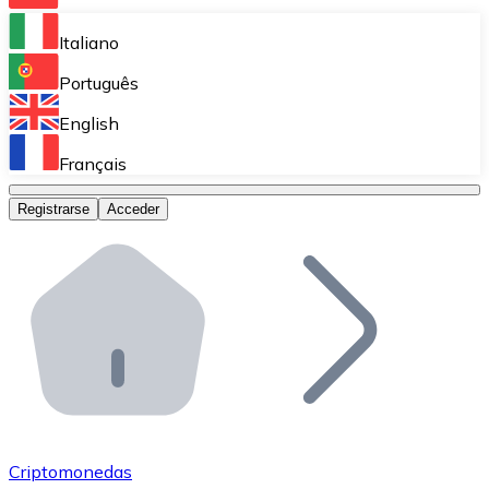
Bitnovo Ramp
Italiano
Integra nuestra solución en tu plataforma.
Português
Bitnovo Giftcards
English
Vende nuestras tarjetas regalo en tu negocio.
Français
Bitnovo OTC
Registrarse
Acceder
Realiza operaciones de gran volumen.
Bitnovo ATM
Integra un ATM Bitnovo en tu negocio y permite que t
Bitnovo API
Integra nuestra API en tu ecosistema.
Conviértete en Distribuidor
Únete a nuestra red de distribuidores.
Criptomonedas