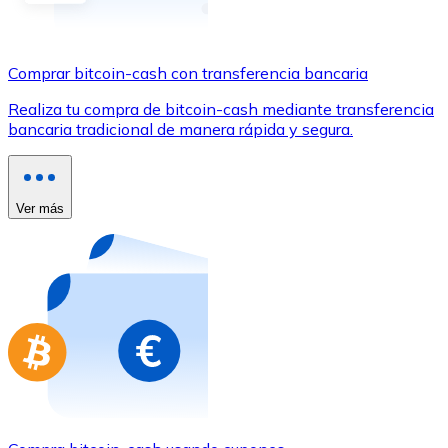
Comprar con Transferencia
Tarjeta de crédito / débito
Comprar bitcoin-cash con transferencia bancaria
Utiliza tarjetas Visa y Mastercard para comprar criptom
Realiza tu compra de bitcoin-cash mediante transferencia
Comprar con tarjeta
bancaria tradicional de manera rápida y segura.
Tienda - Tarjetas regalo
Nuevo
Ver más
Compra tarjetas regalo de tus marcas favoritas con cr
Ir a la tienda de tarjetas regalo