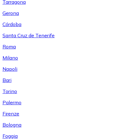
Tarragona
Gerona
Córdoba
Santa Cruz de Tenerife
Roma
Milano
Napoli
Bari
Torino
Palermo
Firenze
Bologna
Foggia