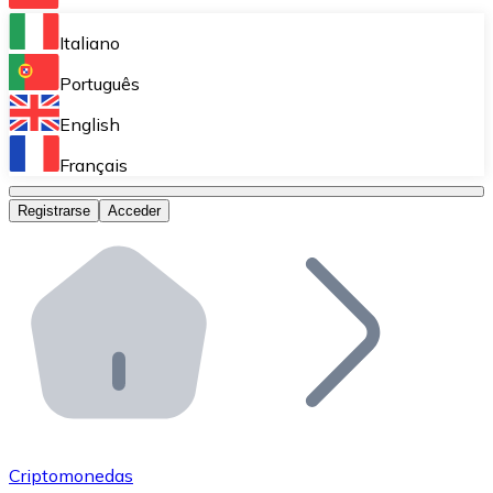
Bitnovo Ramp
Italiano
Integra nuestra solución en tu plataforma.
Português
Bitnovo Giftcards
English
Vende nuestras tarjetas regalo en tu negocio.
Français
Bitnovo OTC
Registrarse
Acceder
Realiza operaciones de gran volumen.
Bitnovo ATM
Integra un ATM Bitnovo en tu negocio y permite que t
Bitnovo API
Integra nuestra API en tu ecosistema.
Conviértete en Distribuidor
Únete a nuestra red de distribuidores.
Criptomonedas