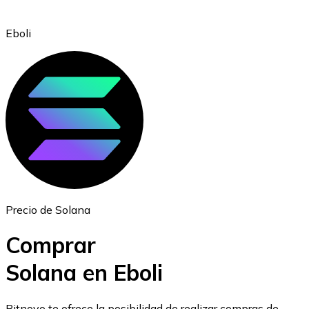
Eboli
Ethereum
ETH
Precio de Solana
Comprar
Solana en Eboli
USD Coin
Bitnovo te ofrece la posibilidad de realizar compras de