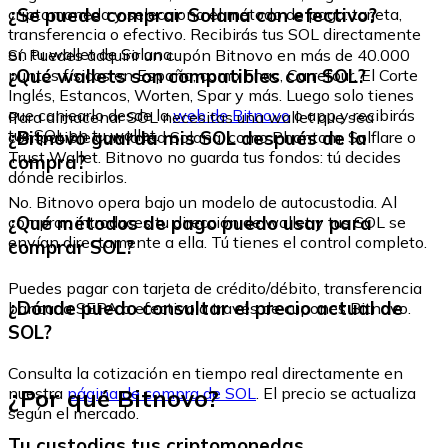
¿Se puede comprar Solana con efectivo?
criptomoneda y selecciona el método de pago: tarjeta,
transferencia o efectivo. Recibirás tus SOL directamente
en tu wallet de Solana.
Sí. Puedes adquirir un cupón Bitnovo en más de 40.000
¿Qué wallets son compatibles con SOL?
puntos físicos en España, como Fnac, Carrefour, El Corte
Inglés, Estancos, Worten, Spar y más. Luego solo tienes
que canjearlo desde la
web de Bitnovo
o app y recibirás
Para almacenar SOL necesitas una wallet que sea
tus SOL en tu wallet.
¿Bitnovo guarda mis SOL después de la
compatible con la red Solana, como Phantom, Solflare o
Trust Wallet. Bitnovo no guarda tus fondos: tú decides
compra?
dónde recibirlos.
No. Bitnovo opera bajo un modelo de autocustodia. Al
¿Qué métodos de pago puedo usar para
comprar, introduces tu dirección de wallet y tus SOL se
envían directamente a ella. Tú tienes el control completo.
comprar SOL?
Puedes pagar con tarjeta de crédito/débito, transferencia
¿Dónde puedo consultar el precio actual de
bancaria SEPA o efectivo a través de cupones Bitnovo.
SOL?
Consulta la cotización en tiempo real directamente en
¿Por qué Bitnovo?
nuestra
página de compra de SOL
. El precio se actualiza
según el mercado.
Tu custodias tus criptomonedas