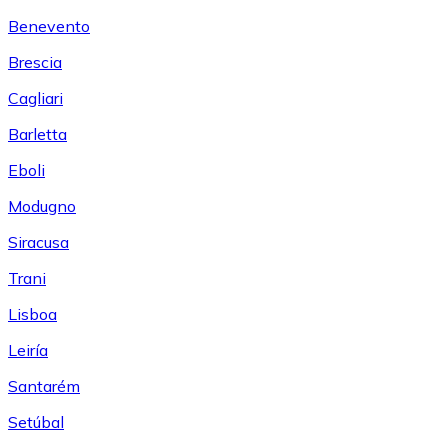
Benevento
Brescia
Cagliari
Barletta
Eboli
Modugno
Siracusa
Trani
Lisboa
Leiría
Santarém
Setúbal