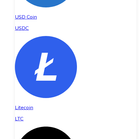
USD Coin
USDC
Litecoin
LTC