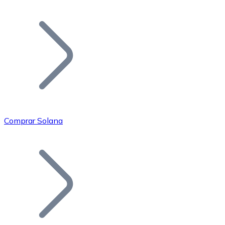
Listar Token
Añade tu proyecto a nuestro ecosistema.
Comprar Solana
Bitcoin
BTC