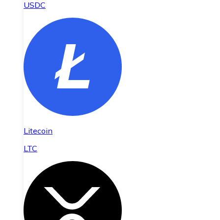
USDC
Litecoin
LTC