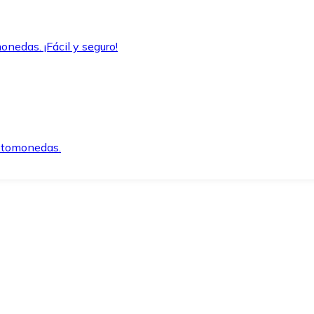
onedas. ¡Fácil y seguro!
iptomonedas.
o.