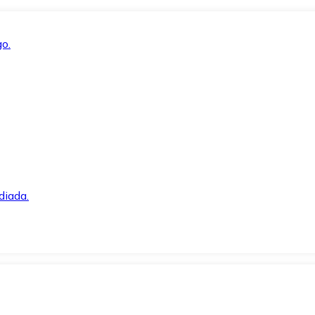
o.
diada.