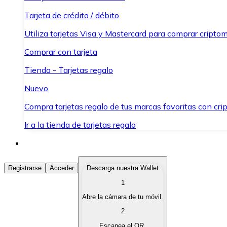
Tarjeta de crédito / débito
Utiliza tarjetas Visa y Mastercard para comprar criptom
Comprar con tarjeta
Tienda - Tarjetas regalo
Nuevo
Compra tarjetas regalo de tus marcas favoritas con cr
Ir a la tienda de tarjetas regalo
Comprar Criptomonedas
Registrarse
Acceder
Descarga nuestra Wallet
1
Compra criptomonedas con diferentes métodos de pag
Abre la cámara de tu móvil.
Vender Criptomonedas
2
Vende tus criptomonedas de forma rápida y segura.
Escanea el QR.