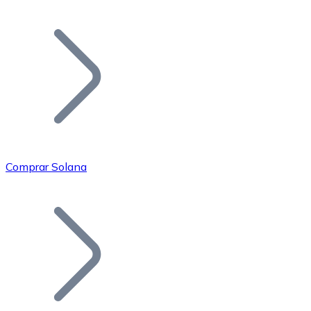
Listar Token
Añade tu proyecto a nuestro ecosistema.
Comprar Solana
Bitcoin
BTC