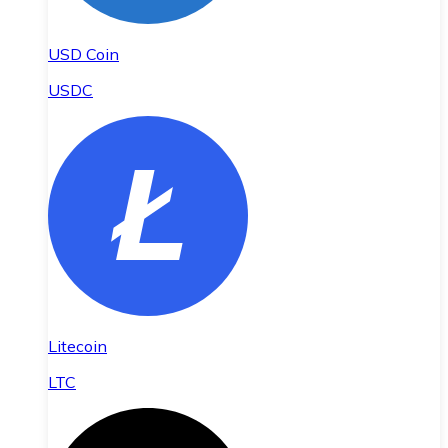
USD Coin
USDC
Litecoin
LTC