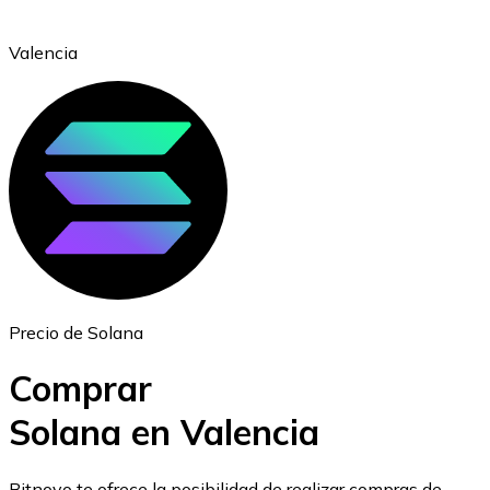
Valencia
Ethereum
ETH
Precio de Solana
Comprar
Solana en Valencia
USD Coin
Bitnovo te ofrece la posibilidad de realizar compras de