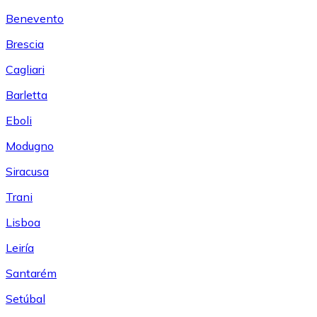
Benevento
Brescia
Cagliari
Barletta
Eboli
Modugno
Siracusa
Trani
Lisboa
Leiría
Santarém
Setúbal