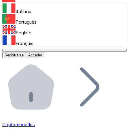
Bitnovo Ramp
Italiano
Integra nuestra solución en tu plataforma.
Português
Bitnovo Giftcards
English
Vende nuestras tarjetas regalo en tu negocio.
Français
Bitnovo OTC
Registrarse
Acceder
Realiza operaciones de gran volumen.
Bitnovo ATM
Integra un ATM Bitnovo en tu negocio y permite que t
Bitnovo API
Integra nuestra API en tu ecosistema.
Conviértete en Distribuidor
Únete a nuestra red de distribuidores.
Criptomonedas