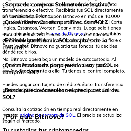
¿Se puede comprar Solana con efectivo?
criptomoneda y selecciona el método de pago: tarjeta,
transferencia o efectivo. Recibirás tus SOL directamente
en tu wallet de Solana.
Sí. Puedes adquirir un cupón Bitnovo en más de 40.000
¿Qué wallets son compatibles con SOL?
puntos físicos en España, como Fnac, Carrefour, El Corte
Inglés, Estancos, Worten, Spar y más. Luego solo tienes
que canjearlo desde la
web de Bitnovo
o app y recibirás
Para almacenar SOL necesitas una wallet que sea
tus SOL en tu wallet.
¿Bitnovo guarda mis SOL después de la
compatible con la red Solana, como Phantom, Solflare o
Trust Wallet. Bitnovo no guarda tus fondos: tú decides
compra?
dónde recibirlos.
No. Bitnovo opera bajo un modelo de autocustodia. Al
¿Qué métodos de pago puedo usar para
comprar, introduces tu dirección de wallet y tus SOL se
envían directamente a ella. Tú tienes el control completo.
comprar SOL?
Puedes pagar con tarjeta de crédito/débito, transferencia
¿Dónde puedo consultar el precio actual de
bancaria SEPA o efectivo a través de cupones Bitnovo.
SOL?
Consulta la cotización en tiempo real directamente en
¿Por qué Bitnovo?
nuestra
página de compra de SOL
. El precio se actualiza
según el mercado.
Tu custodias tus criptomonedas