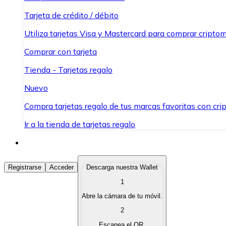
Tarjeta de crédito / débito
Utiliza tarjetas Visa y Mastercard para comprar criptom
Comprar con tarjeta
Tienda - Tarjetas regalo
Nuevo
Compra tarjetas regalo de tus marcas favoritas con cr
Ir a la tienda de tarjetas regalo
Comprar Criptomonedas
Registrarse
Acceder
Descarga nuestra Wallet
1
Compra criptomonedas con diferentes métodos de pag
Abre la cámara de tu móvil.
Vender Criptomonedas
2
Vende tus criptomonedas de forma rápida y segura.
Escanea el QR.