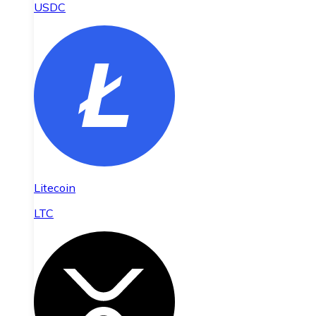
USDC
Litecoin
LTC