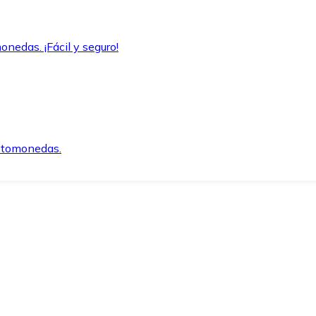
onedas. ¡Fácil y seguro!
iptomonedas.
o.