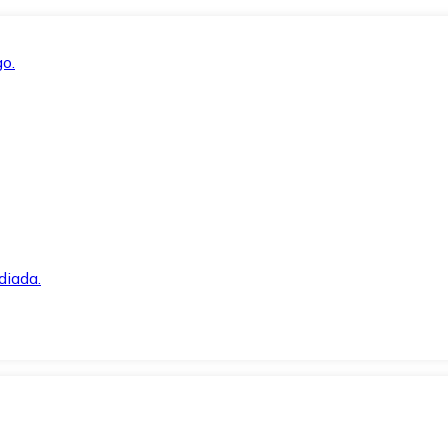
o.
diada.