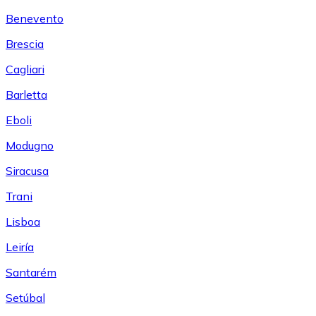
Benevento
Brescia
Cagliari
Barletta
Eboli
Modugno
Siracusa
Trani
Lisboa
Leiría
Santarém
Setúbal