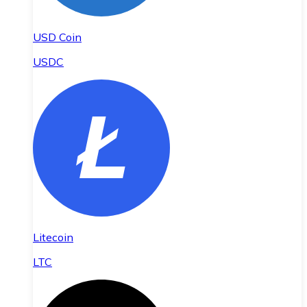
USD Coin
USDC
Litecoin
LTC