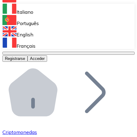
Bitnovo Ramp
Italiano
Integra nuestra solución en tu plataforma.
Português
Bitnovo Giftcards
English
Vende nuestras tarjetas regalo en tu negocio.
Français
Bitnovo OTC
Registrarse
Acceder
Realiza operaciones de gran volumen.
Bitnovo ATM
Integra un ATM Bitnovo en tu negocio y permite que t
Bitnovo API
Integra nuestra API en tu ecosistema.
Conviértete en Distribuidor
Únete a nuestra red de distribuidores.
Criptomonedas