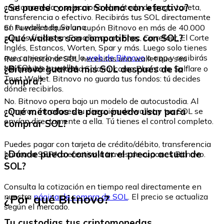
¿Se puede comprar Solana con efectivo?
criptomoneda y selecciona el método de pago: tarjeta,
transferencia o efectivo. Recibirás tus SOL directamente
en tu wallet de Solana.
Sí. Puedes adquirir un cupón Bitnovo en más de 40.000
¿Qué wallets son compatibles con SOL?
puntos físicos en España, como Fnac, Carrefour, El Corte
Inglés, Estancos, Worten, Spar y más. Luego solo tienes
que canjearlo desde la
web de Bitnovo
o app y recibirás
Para almacenar SOL necesitas una wallet que sea
tus SOL en tu wallet.
¿Bitnovo guarda mis SOL después de la
compatible con la red Solana, como Phantom, Solflare o
Trust Wallet. Bitnovo no guarda tus fondos: tú decides
compra?
dónde recibirlos.
No. Bitnovo opera bajo un modelo de autocustodia. Al
¿Qué métodos de pago puedo usar para
comprar, introduces tu dirección de wallet y tus SOL se
envían directamente a ella. Tú tienes el control completo.
comprar SOL?
Puedes pagar con tarjeta de crédito/débito, transferencia
¿Dónde puedo consultar el precio actual de
bancaria SEPA o efectivo a través de cupones Bitnovo.
SOL?
Consulta la cotización en tiempo real directamente en
¿Por qué Bitnovo?
nuestra
página de compra de SOL
. El precio se actualiza
según el mercado.
Tu custodias tus criptomonedas