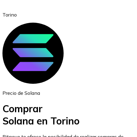
Torino
Ethereum
ETH
Precio de Solana
Comprar
Solana en Torino
USD Coin
Bitnovo te ofrece la posibilidad de realizar compras de