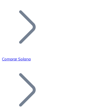
Listar Token
Añade tu proyecto a nuestro ecosistema.
Comprar Solana
Bitcoin
BTC