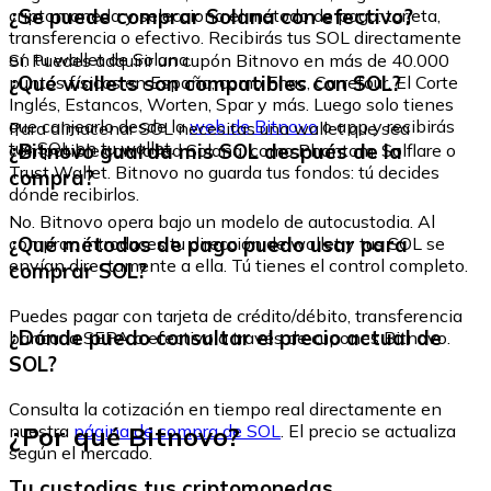
¿Se puede comprar Solana con efectivo?
criptomoneda y selecciona el método de pago: tarjeta,
transferencia o efectivo. Recibirás tus SOL directamente
en tu wallet de Solana.
Sí. Puedes adquirir un cupón Bitnovo en más de 40.000
¿Qué wallets son compatibles con SOL?
puntos físicos en España, como Fnac, Carrefour, El Corte
Inglés, Estancos, Worten, Spar y más. Luego solo tienes
que canjearlo desde la
web de Bitnovo
o app y recibirás
Para almacenar SOL necesitas una wallet que sea
tus SOL en tu wallet.
¿Bitnovo guarda mis SOL después de la
compatible con la red Solana, como Phantom, Solflare o
Trust Wallet. Bitnovo no guarda tus fondos: tú decides
compra?
dónde recibirlos.
No. Bitnovo opera bajo un modelo de autocustodia. Al
¿Qué métodos de pago puedo usar para
comprar, introduces tu dirección de wallet y tus SOL se
envían directamente a ella. Tú tienes el control completo.
comprar SOL?
Puedes pagar con tarjeta de crédito/débito, transferencia
¿Dónde puedo consultar el precio actual de
bancaria SEPA o efectivo a través de cupones Bitnovo.
SOL?
Consulta la cotización en tiempo real directamente en
¿Por qué Bitnovo?
nuestra
página de compra de SOL
. El precio se actualiza
según el mercado.
Tu custodias tus criptomonedas