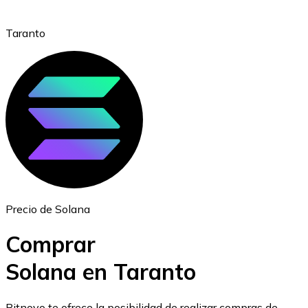
Taranto
Ethereum
ETH
Precio de Solana
Comprar
Solana en Taranto
USD Coin
Bitnovo te ofrece la posibilidad de realizar compras de