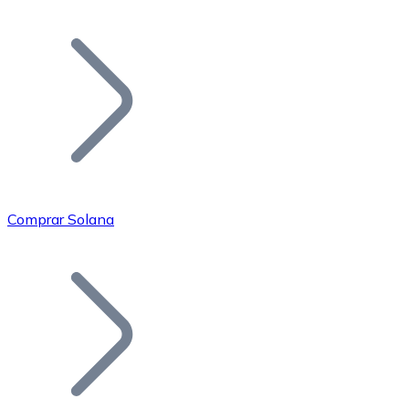
Listar Token
Añade tu proyecto a nuestro ecosistema.
Comprar Solana
Bitcoin
BTC