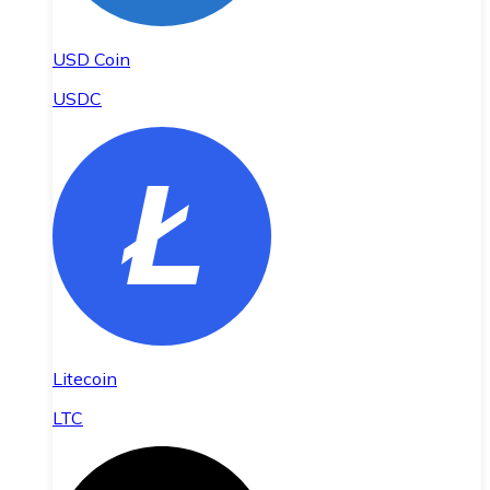
USD Coin
USDC
Litecoin
LTC