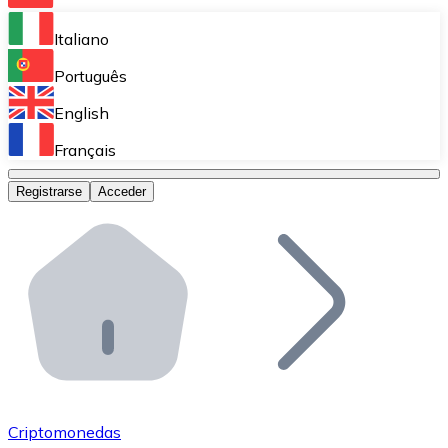
Bitnovo Ramp
Italiano
Integra nuestra solución en tu plataforma.
Português
Bitnovo Giftcards
English
Vende nuestras tarjetas regalo en tu negocio.
Français
Bitnovo OTC
Registrarse
Acceder
Realiza operaciones de gran volumen.
Bitnovo ATM
Integra un ATM Bitnovo en tu negocio y permite que t
Bitnovo API
Integra nuestra API en tu ecosistema.
Conviértete en Distribuidor
Únete a nuestra red de distribuidores.
Criptomonedas