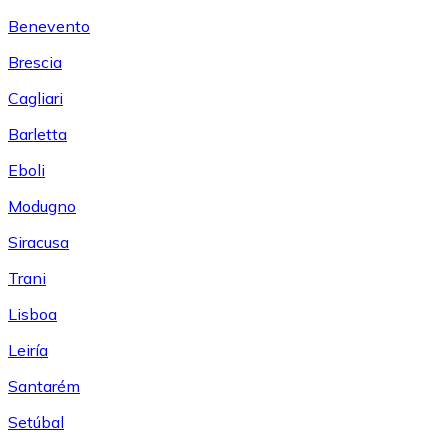
Benevento
Brescia
Cagliari
Barletta
Eboli
Modugno
Siracusa
Trani
Lisboa
Leiría
Santarém
Setúbal