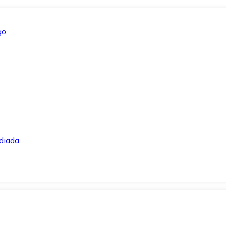
o.
diada.