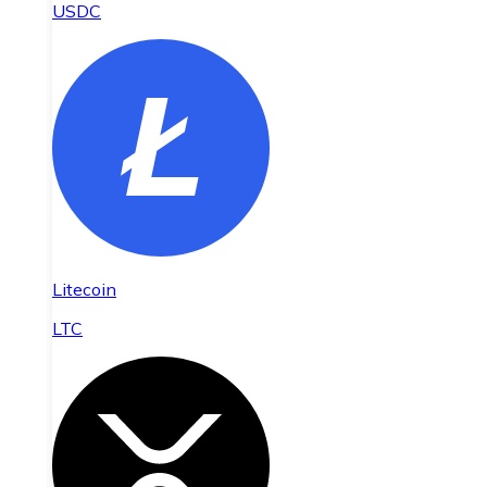
USDC
Litecoin
LTC