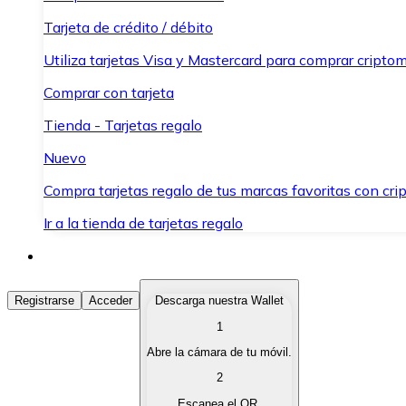
Tarjeta de crédito / débito
Utiliza tarjetas Visa y Mastercard para comprar criptom
Comprar con tarjeta
Tienda - Tarjetas regalo
Nuevo
Compra tarjetas regalo de tus marcas favoritas con cr
Ir a la tienda de tarjetas regalo
Comprar Criptomonedas
Registrarse
Acceder
Descarga nuestra Wallet
1
Compra criptomonedas con diferentes métodos de pag
Abre la cámara de tu móvil.
Vender Criptomonedas
2
Vende tus criptomonedas de forma rápida y segura.
Escanea el QR.