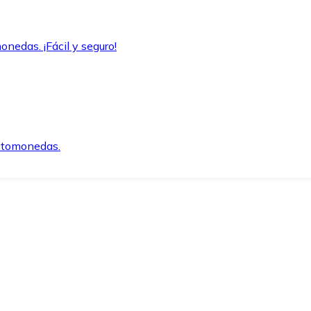
onedas. ¡Fácil y seguro!
iptomonedas.
o.