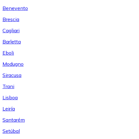
Benevento
Brescia
Cagliari
Barletta
Eboli
Modugno
Siracusa
Trani
Lisboa
Leiría
Santarém
Setúbal