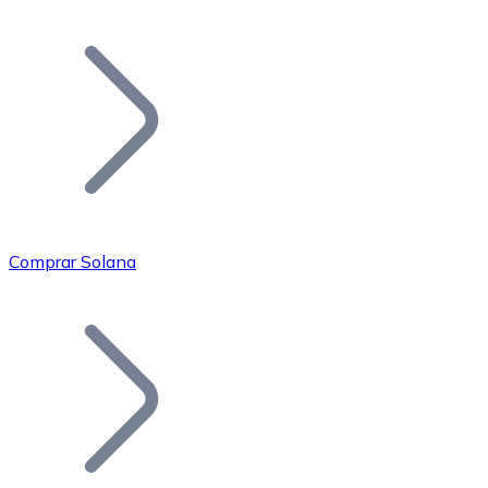
Listar Token
Añade tu proyecto a nuestro ecosistema.
Comprar Solana
Bitcoin
BTC