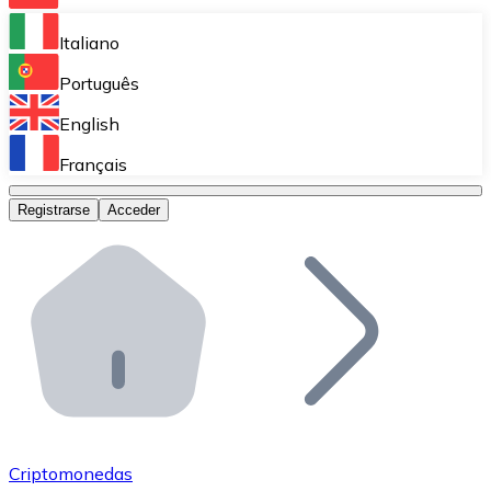
Bitnovo Ramp
Italiano
Integra nuestra solución en tu plataforma.
Português
Bitnovo Giftcards
English
Vende nuestras tarjetas regalo en tu negocio.
Français
Bitnovo OTC
Registrarse
Acceder
Realiza operaciones de gran volumen.
Bitnovo ATM
Integra un ATM Bitnovo en tu negocio y permite que t
Bitnovo API
Integra nuestra API en tu ecosistema.
Conviértete en Distribuidor
Únete a nuestra red de distribuidores.
Criptomonedas