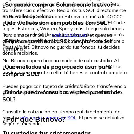
¿Se puede comprar Solana con efectivo?
criptomoneda y selecciona el método de pago: tarjeta,
transferencia o efectivo. Recibirás tus SOL directamente
en tu wallet de Solana.
Sí. Puedes adquirir un cupón Bitnovo en más de 40.000
¿Qué wallets son compatibles con SOL?
puntos físicos en España, como Fnac, Carrefour, El Corte
Inglés, Estancos, Worten, Spar y más. Luego solo tienes
que canjearlo desde la
web de Bitnovo
o app y recibirás
Para almacenar SOL necesitas una wallet que sea
tus SOL en tu wallet.
¿Bitnovo guarda mis SOL después de la
compatible con la red Solana, como Phantom, Solflare o
Trust Wallet. Bitnovo no guarda tus fondos: tú decides
compra?
dónde recibirlos.
No. Bitnovo opera bajo un modelo de autocustodia. Al
¿Qué métodos de pago puedo usar para
comprar, introduces tu dirección de wallet y tus SOL se
envían directamente a ella. Tú tienes el control completo.
comprar SOL?
Puedes pagar con tarjeta de crédito/débito, transferencia
¿Dónde puedo consultar el precio actual de
bancaria SEPA o efectivo a través de cupones Bitnovo.
SOL?
Consulta la cotización en tiempo real directamente en
¿Por qué Bitnovo?
nuestra
página de compra de SOL
. El precio se actualiza
según el mercado.
Tu custodias tus criptomonedas