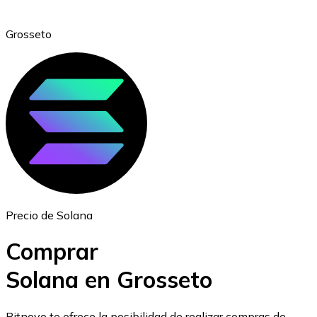
Grosseto
Ethereum
ETH
Precio de Solana
Comprar
Solana en Grosseto
USD Coin
Bitnovo te ofrece la posibilidad de realizar compras de