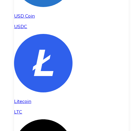
USD Coin
USDC
Litecoin
LTC