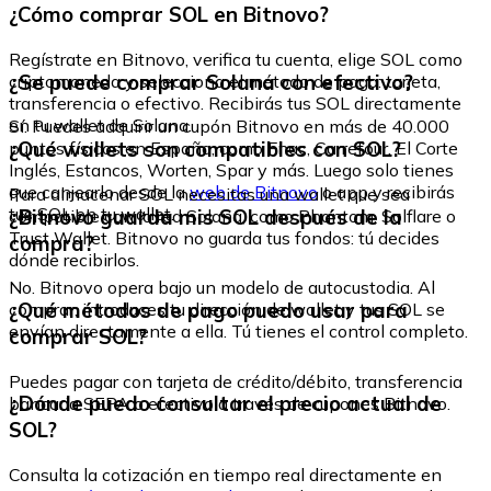
¿Cómo comprar SOL en Bitnovo?
Regístrate en Bitnovo, verifica tu cuenta, elige SOL como
¿Se puede comprar Solana con efectivo?
criptomoneda y selecciona el método de pago: tarjeta,
transferencia o efectivo. Recibirás tus SOL directamente
en tu wallet de Solana.
Sí. Puedes adquirir un cupón Bitnovo en más de 40.000
¿Qué wallets son compatibles con SOL?
puntos físicos en España, como Fnac, Carrefour, El Corte
Inglés, Estancos, Worten, Spar y más. Luego solo tienes
que canjearlo desde la
web de Bitnovo
o app y recibirás
Para almacenar SOL necesitas una wallet que sea
tus SOL en tu wallet.
¿Bitnovo guarda mis SOL después de la
compatible con la red Solana, como Phantom, Solflare o
Trust Wallet. Bitnovo no guarda tus fondos: tú decides
compra?
dónde recibirlos.
No. Bitnovo opera bajo un modelo de autocustodia. Al
¿Qué métodos de pago puedo usar para
comprar, introduces tu dirección de wallet y tus SOL se
envían directamente a ella. Tú tienes el control completo.
comprar SOL?
Puedes pagar con tarjeta de crédito/débito, transferencia
¿Dónde puedo consultar el precio actual de
bancaria SEPA o efectivo a través de cupones Bitnovo.
SOL?
Consulta la cotización en tiempo real directamente en