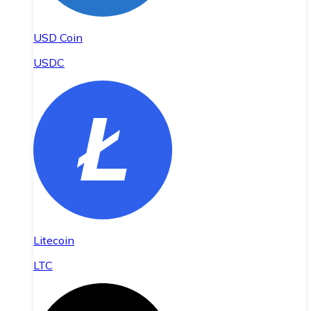
USD Coin
USDC
Litecoin
LTC