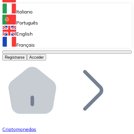
Bitnovo Ramp
Italiano
Integra nuestra solución en tu plataforma.
Português
Bitnovo Giftcards
English
Vende nuestras tarjetas regalo en tu negocio.
Français
Bitnovo OTC
Registrarse
Acceder
Realiza operaciones de gran volumen.
Bitnovo ATM
Integra un ATM Bitnovo en tu negocio y permite que t
Bitnovo API
Integra nuestra API en tu ecosistema.
Conviértete en Distribuidor
Únete a nuestra red de distribuidores.
Criptomonedas