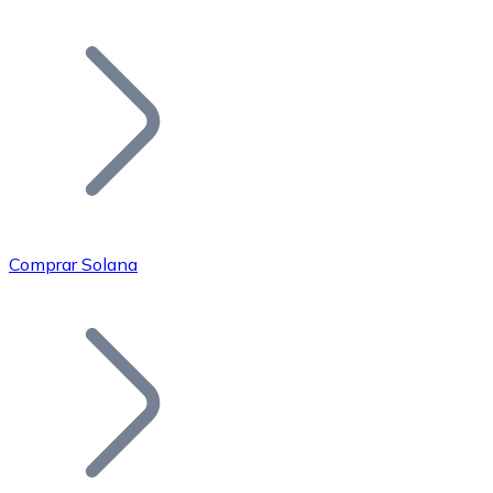
Listar Token
Añade tu proyecto a nuestro ecosistema.
Comprar Solana
Bitcoin
BTC