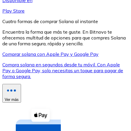
Disponible en
Play Store
Cuatro formas de comprar Solana al instante
Encuentra la forma que más te guste. En Bitnovo te
ofrecemos multitud de opciones para que compres Solana
XRP
de una forma segura, rápida y sencilla.
XRP
Comprar solana con Apple Pay y Google Pay
Compra solana en segundos desde tu móvil. Con Apple
Pay o Google Pay, solo necesitas un toque para pagar de
Ver todo
forma segura.
Efectivo
Compra criptomonedas con efectivo en tu tienda más 
Ver más
Comprar con efectivo
Transferencia SEPA
Añade fondos a tu cuenta Bitnovo o realiza compras di