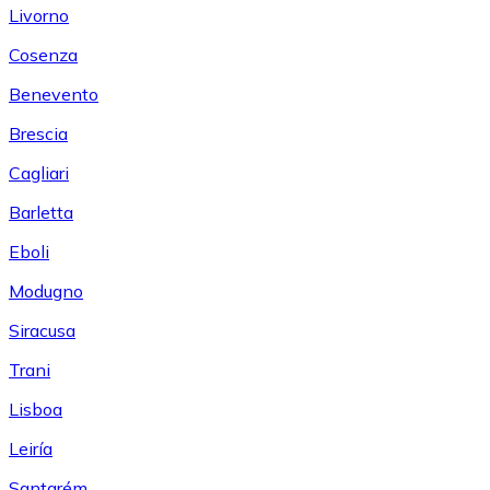
Livorno
Cosenza
Benevento
Brescia
Cagliari
Barletta
Eboli
Modugno
Siracusa
Trani
Lisboa
Leiría
Santarém