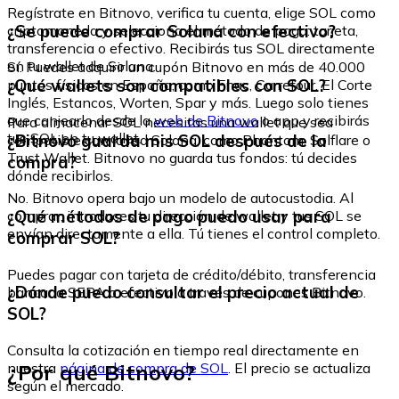
Regístrate en Bitnovo, verifica tu cuenta, elige SOL como
¿Se puede comprar Solana con efectivo?
criptomoneda y selecciona el método de pago: tarjeta,
transferencia o efectivo. Recibirás tus SOL directamente
en tu wallet de Solana.
Sí. Puedes adquirir un cupón Bitnovo en más de 40.000
¿Qué wallets son compatibles con SOL?
puntos físicos en España, como Fnac, Carrefour, El Corte
Inglés, Estancos, Worten, Spar y más. Luego solo tienes
que canjearlo desde la
web de Bitnovo
o app y recibirás
Para almacenar SOL necesitas una wallet que sea
tus SOL en tu wallet.
¿Bitnovo guarda mis SOL después de la
compatible con la red Solana, como Phantom, Solflare o
Trust Wallet. Bitnovo no guarda tus fondos: tú decides
compra?
dónde recibirlos.
No. Bitnovo opera bajo un modelo de autocustodia. Al
¿Qué métodos de pago puedo usar para
comprar, introduces tu dirección de wallet y tus SOL se
envían directamente a ella. Tú tienes el control completo.
comprar SOL?
Puedes pagar con tarjeta de crédito/débito, transferencia
¿Dónde puedo consultar el precio actual de
bancaria SEPA o efectivo a través de cupones Bitnovo.
SOL?
Consulta la cotización en tiempo real directamente en
¿Por qué Bitnovo?
nuestra
página de compra de SOL
. El precio se actualiza
según el mercado.