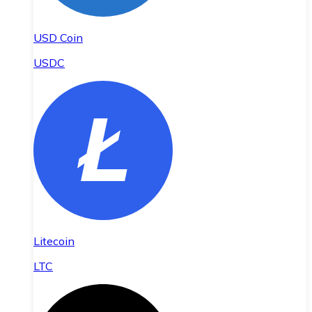
USD Coin
USDC
Litecoin
LTC