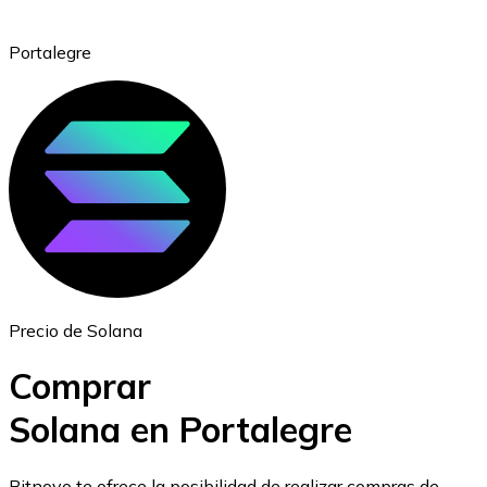
Portalegre
Ethereum
ETH
Precio de Solana
Comprar
Solana en Portalegre
USD Coin
Bitnovo te ofrece la posibilidad de realizar compras de