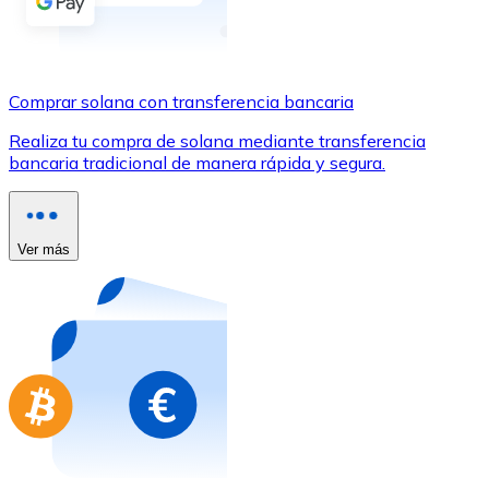
Comprar con Transferencia
Tarjeta de crédito / débito
Utiliza tarjetas Visa y Mastercard para comprar criptom
Comprar solana con transferencia bancaria
Comprar con tarjeta
Realiza tu compra de solana mediante transferencia
bancaria tradicional de manera rápida y segura.
Tienda - Tarjetas regalo
Nuevo
Compra tarjetas regalo de tus marcas favoritas con cr
Ver más
Ir a la tienda de tarjetas regalo