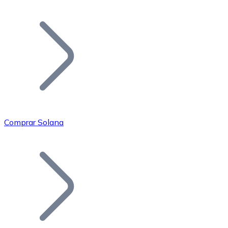
Listar Token
Añade tu proyecto a nuestro ecosistema.
Comprar Solana
Bitcoin
BTC