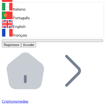
Bitnovo Ramp
Italiano
Integra nuestra solución en tu plataforma.
Português
Bitnovo Giftcards
English
Vende nuestras tarjetas regalo en tu negocio.
Français
Bitnovo OTC
Registrarse
Acceder
Realiza operaciones de gran volumen.
Bitnovo ATM
Integra un ATM Bitnovo en tu negocio y permite que t
Bitnovo API
Integra nuestra API en tu ecosistema.
Conviértete en Distribuidor
Únete a nuestra red de distribuidores.
Criptomonedas