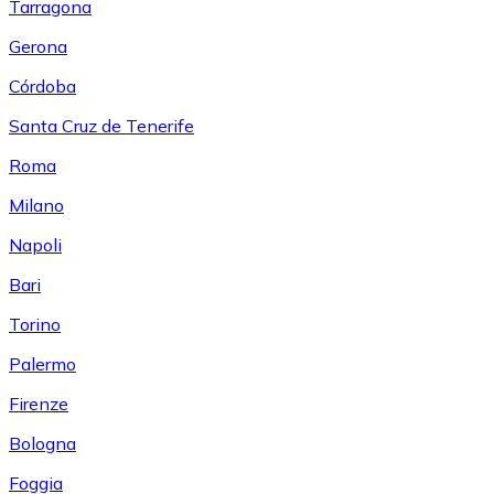
Tarragona
Gerona
Córdoba
Santa Cruz de Tenerife
Roma
Milano
Napoli
Bari
Torino
Palermo
Firenze
Bologna
Foggia