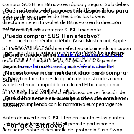
Comprar SUSHI en Bitnovo es rápido y seguro. Solo debes
¿Qué métodos de pago están disponibles para
crear una cuenta, verificar tu identidad y seleccionar tu
método de pago preferido. Recibirás los tokens
comprar Sushi?
directamente en tu wallet de Bitnovo o en la dirección
externa que elijas.
En Bitnovo puedes comprar SUSHI mediante:
¿Puedo comprar SUSHI en efectivo?
Tarjeta de crédito o débito (Visa, Mastercard, Apple
Pay, Google Pay)
Sí. Puedes comprar Sushi en efectivo adquiriendo un cupón
Transferencia bancaria SEPA o SEPA Instantánea
¿Dónde puedo almacenar mis tokens SUSHI?
Bitnovo en alguno de los
más de 40.000 puntos físicos
Pago en efectivo con cupones Bitnovo
repartidos en Europa. Luego, canjéalo en la siguiente
página:
www.bitnovo.com/comprar/efectivo/sushi/
Desde tu cuenta en Bitnovo puedes usar una wallet
¿Necesito verificar mi identidad para comprar
integrada para guardar, recibir y gestionar tus tokens
SUSHI. También tienes la opción de transferirlos a una
Sushi?
wallet externa compatible con la red Ethereum, como
Metamask, Trust Wallet o Ledger.
Sí. Es obligatorio completar el proceso de verificación de
¿Qué debo tener en cuenta antes de comprar
identidad antes de realizar compras de criptomonedas en
Bitnovo, cumpliendo con la normativa europea vigente.
SUSHI?
Antes de invertir en SUSHI, ten en cuenta estos puntos:
¿Por qué Bitnovo?
Token de gobernanza: SUSHI permite participar en
decisiones sobre el desarrollo del protocolo SushiSwap.