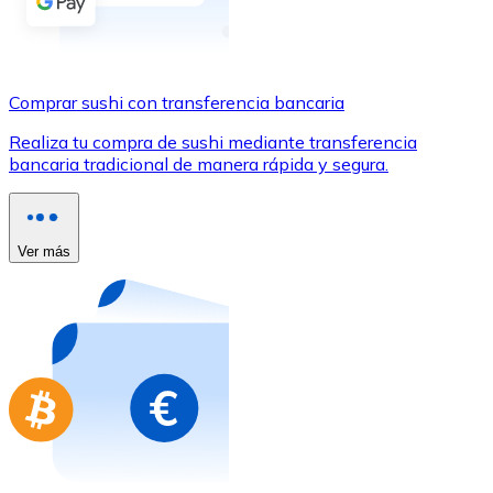
Comprar con Transferencia
Tarjeta de crédito / débito
Utiliza tarjetas Visa y Mastercard para comprar criptom
Comprar sushi con transferencia bancaria
Comprar con tarjeta
Realiza tu compra de sushi mediante transferencia
bancaria tradicional de manera rápida y segura.
Tienda - Tarjetas regalo
Nuevo
Compra tarjetas regalo de tus marcas favoritas con cr
Ver más
Ir a la tienda de tarjetas regalo