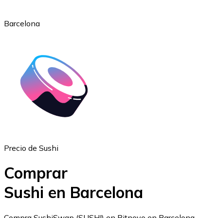
Barcelona
Ethereum
ETH
Precio de Sushi
Comprar
Sushi en Barcelona
USD Coin
Compra SushiSwap (SUSHI) en Bitnovo en Barcelona.