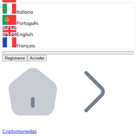
Bitnovo Ramp
Italiano
Integra nuestra solución en tu plataforma.
Português
Bitnovo Giftcards
English
Vende nuestras tarjetas regalo en tu negocio.
Français
Bitnovo OTC
Registrarse
Acceder
Realiza operaciones de gran volumen.
Bitnovo ATM
Integra un ATM Bitnovo en tu negocio y permite que t
Bitnovo API
Integra nuestra API en tu ecosistema.
Conviértete en Distribuidor
Únete a nuestra red de distribuidores.
Criptomonedas