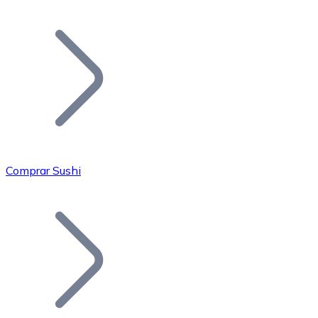
Listar Token
Añade tu proyecto a nuestro ecosistema.
Comprar Sushi
Bitcoin
BTC