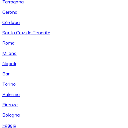
Tarragona
Gerona
Córdoba
Santa Cruz de Tenerife
Roma
Milano
Napoli
Bari
Torino
Palermo
Firenze
Bologna
Foggia