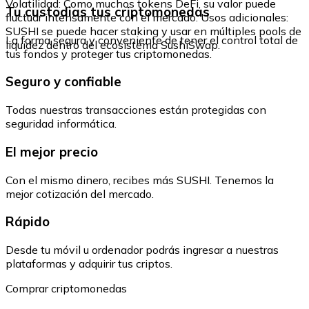
Volatilidad: Como muchos tokens DeFi, su valor puede
Tu custodias tus criptomonedas
fluctuar intensamente con el mercado. Usos adicionales:
SUSHI se puede hacer staking y usar en múltiples pools de
La forma segura y conveniente de tener el control total de
liquidez dentro del ecosistema SushiSwap.
tus fondos y proteger tus criptomonedas.
Seguro y confiable
Todas nuestras transacciones están protegidas con
seguridad informática.
El mejor precio
Con el mismo dinero, recibes más SUSHI. Tenemos la
mejor cotización del mercado.
Rápido
Desde tu móvil u ordenador podrás ingresar a nuestras
plataformas y adquirir tus criptos.
Comprar criptomonedas