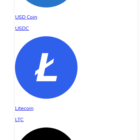
USD Coin
USDC
Litecoin
LTC