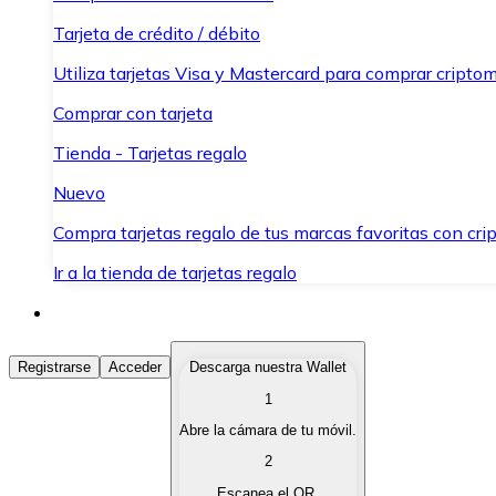
Tarjeta de crédito / débito
Utiliza tarjetas Visa y Mastercard para comprar criptom
Comprar con tarjeta
Tienda - Tarjetas regalo
Nuevo
Compra tarjetas regalo de tus marcas favoritas con cr
Ir a la tienda de tarjetas regalo
Comprar Criptomonedas
Registrarse
Acceder
Descarga nuestra Wallet
1
Compra criptomonedas con diferentes métodos de pag
Abre la cámara de tu móvil.
Vender Criptomonedas
2
Vende tus criptomonedas de forma rápida y segura.
Escanea el QR.