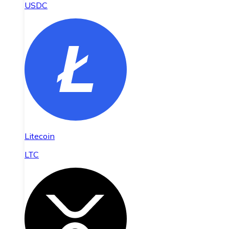
USDC
Litecoin
LTC