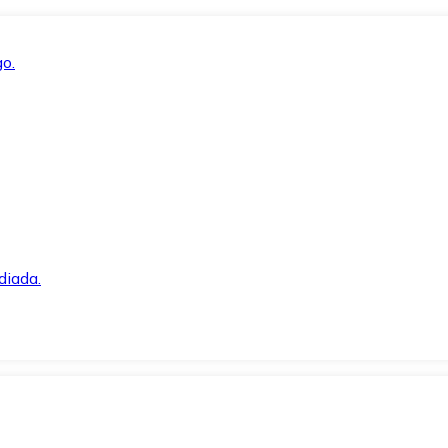
o.
diada.