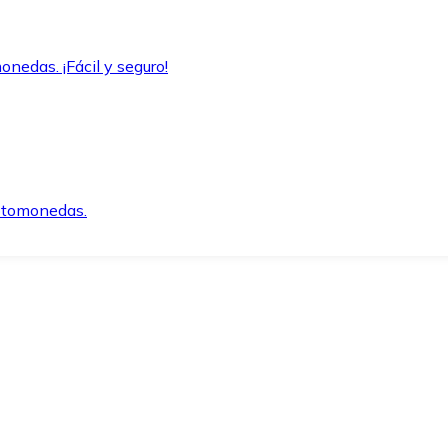
onedas. ¡Fácil y seguro!
iptomonedas.
o.