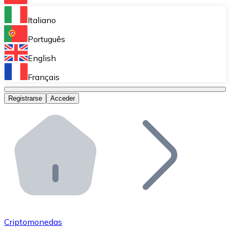
Bitnovo Ramp
Italiano
Integra nuestra solución en tu plataforma.
Português
Bitnovo Giftcards
English
Vende nuestras tarjetas regalo en tu negocio.
Français
Bitnovo OTC
Registrarse
Acceder
Realiza operaciones de gran volumen.
Bitnovo ATM
Integra un ATM Bitnovo en tu negocio y permite que t
Bitnovo API
Integra nuestra API en tu ecosistema.
Conviértete en Distribuidor
Únete a nuestra red de distribuidores.
Criptomonedas