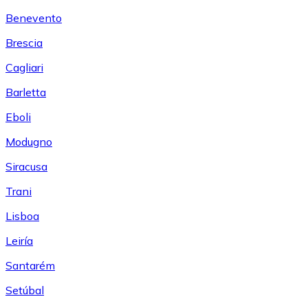
Benevento
Brescia
Cagliari
Barletta
Eboli
Modugno
Siracusa
Trani
Lisboa
Leiría
Santarém
Setúbal