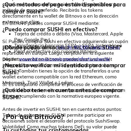
¿Qué métodos de pago están disponibles para
crear una cuenta, verificar tu identidad y seleccionar tu
método de pago preferido. Recibirás los tokens
comprar Sushi?
directamente en tu wallet de Bitnovo o en la dirección
externa que elijas.
En Bitnovo puedes comprar SUSHI mediante:
¿Puedo comprar SUSHI en efectivo?
Tarjeta de crédito o débito (Visa, Mastercard, Apple
Pay, Google Pay)
Sí. Puedes comprar Sushi en efectivo adquiriendo un cupón
Transferencia bancaria SEPA o SEPA Instantánea
¿Dónde puedo almacenar mis tokens SUSHI?
Bitnovo en alguno de los
más de 40.000 puntos físicos
Pago en efectivo con cupones Bitnovo
repartidos en Europa. Luego, canjéalo en la siguiente
página:
www.bitnovo.com/comprar/efectivo/sushi/
Desde tu cuenta en Bitnovo puedes usar una wallet
¿Necesito verificar mi identidad para comprar
integrada para guardar, recibir y gestionar tus tokens
SUSHI. También tienes la opción de transferirlos a una
Sushi?
wallet externa compatible con la red Ethereum, como
Metamask, Trust Wallet o Ledger.
Sí. Es obligatorio completar el proceso de verificación de
¿Qué debo tener en cuenta antes de comprar
identidad antes de realizar compras de criptomonedas en
Bitnovo, cumpliendo con la normativa europea vigente.
SUSHI?
Antes de invertir en SUSHI, ten en cuenta estos puntos:
¿Por qué Bitnovo?
Token de gobernanza: SUSHI permite participar en
decisiones sobre el desarrollo del protocolo SushiSwap.
Volatilidad: Como muchos tokens DeFi, su valor puede
Tu custodias tus criptomonedas