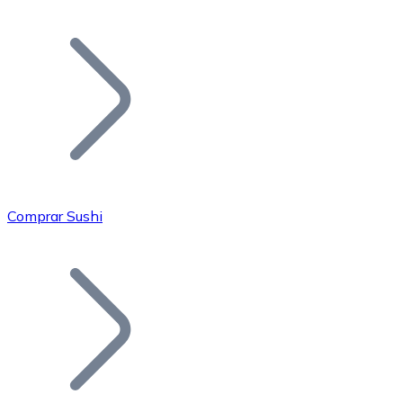
Listar Token
Añade tu proyecto a nuestro ecosistema.
Comprar Sushi
Bitcoin
BTC