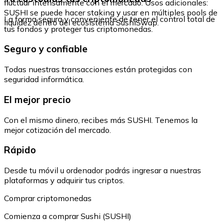
fluctuar intensamente con el mercado. Usos adicionales:
SUSHI se puede hacer staking y usar en múltiples pools de
La forma segura y conveniente de tener el control total de
liquidez dentro del ecosistema SushiSwap.
tus fondos y proteger tus criptomonedas.
Seguro y confiable
Todas nuestras transacciones están protegidas con
seguridad informática.
El mejor precio
Con el mismo dinero, recibes más SUSHI. Tenemos la
mejor cotización del mercado.
Rápido
Desde tu móvil u ordenador podrás ingresar a nuestras
plataformas y adquirir tus criptos.
Comprar criptomonedas
Comienza a comprar Sushi (SUSHI)