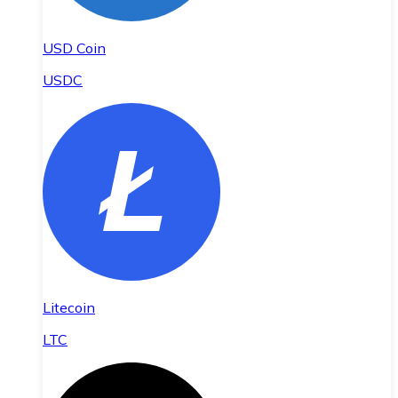
USD Coin
USDC
Litecoin
LTC