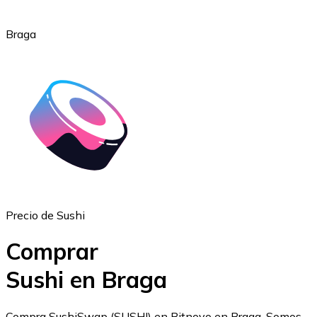
Braga
Ethereum
ETH
Precio de Sushi
Comprar
Sushi en Braga
USD Coin
Compra SushiSwap (SUSHI) en Bitnovo en Braga. Somos