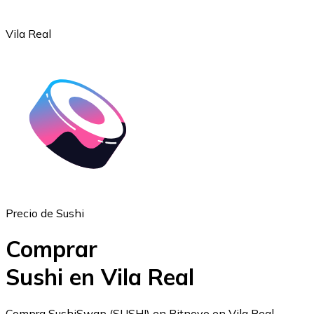
Vila Real
Ethereum
ETH
Precio de Sushi
Comprar
Sushi en Vila Real
USD Coin
Compra SushiSwap (SUSHI) en Bitnovo en Vila Real.