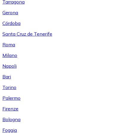
Tarragona
Gerona
Córdoba
Santa Cruz de Tenerife
Roma
Milano
Napoli
Bari
Torino
Palermo
Firenze
Bologna
Foggia