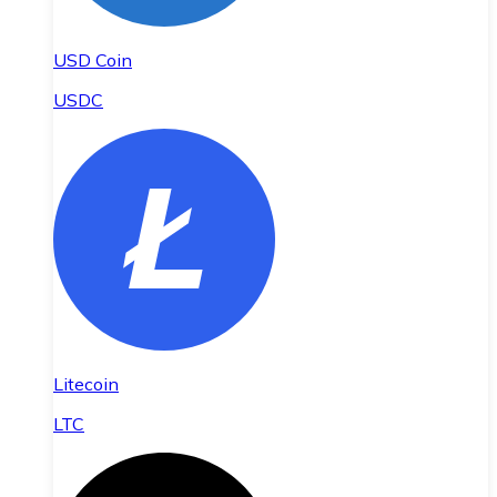
USD Coin
USDC
Litecoin
LTC