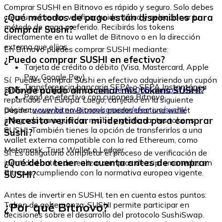
Comprar SUSHI en Bitnovo es rápido y seguro. Solo debes
¿Qué métodos de pago están disponibles para
crear una cuenta, verificar tu identidad y seleccionar tu
método de pago preferido. Recibirás los tokens
comprar Sushi?
directamente en tu wallet de Bitnovo o en la dirección
externa que elijas.
En Bitnovo puedes comprar SUSHI mediante:
¿Puedo comprar SUSHI en efectivo?
Tarjeta de crédito o débito (Visa, Mastercard, Apple
Pay, Google Pay)
Sí. Puedes comprar Sushi en efectivo adquiriendo un cupón
Transferencia bancaria SEPA o SEPA Instantánea
¿Dónde puedo almacenar mis tokens SUSHI?
Bitnovo en alguno de los
más de 40.000 puntos físicos
Pago en efectivo con cupones Bitnovo
repartidos en Europa. Luego, canjéalo en la siguiente
página:
www.bitnovo.com/comprar/efectivo/sushi/
Desde tu cuenta en Bitnovo puedes usar una wallet
¿Necesito verificar mi identidad para comprar
integrada para guardar, recibir y gestionar tus tokens
SUSHI. También tienes la opción de transferirlos a una
Sushi?
wallet externa compatible con la red Ethereum, como
Metamask, Trust Wallet o Ledger.
Sí. Es obligatorio completar el proceso de verificación de
¿Qué debo tener en cuenta antes de comprar
identidad antes de realizar compras de criptomonedas en
Bitnovo, cumpliendo con la normativa europea vigente.
SUSHI?
Antes de invertir en SUSHI, ten en cuenta estos puntos:
¿Por qué Bitnovo?
Token de gobernanza: SUSHI permite participar en
decisiones sobre el desarrollo del protocolo SushiSwap.