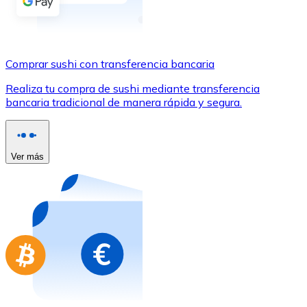
Comprar con Transferencia
Tarjeta de crédito / débito
Utiliza tarjetas Visa y Mastercard para comprar criptom
Comprar sushi con transferencia bancaria
Comprar con tarjeta
Realiza tu compra de sushi mediante transferencia
bancaria tradicional de manera rápida y segura.
Tienda - Tarjetas regalo
Nuevo
Compra tarjetas regalo de tus marcas favoritas con cr
Ver más
Ir a la tienda de tarjetas regalo