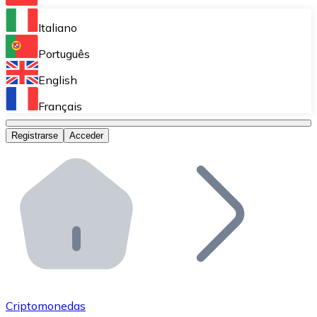
Bitnovo Ramp
Italiano
Integra nuestra solución en tu plataforma.
Português
Bitnovo Giftcards
English
Vende nuestras tarjetas regalo en tu negocio.
Français
Bitnovo OTC
Registrarse
Acceder
Realiza operaciones de gran volumen.
Bitnovo ATM
Integra un ATM Bitnovo en tu negocio y permite que t
Bitnovo API
Integra nuestra API en tu ecosistema.
Conviértete en Distribuidor
Únete a nuestra red de distribuidores.
Criptomonedas