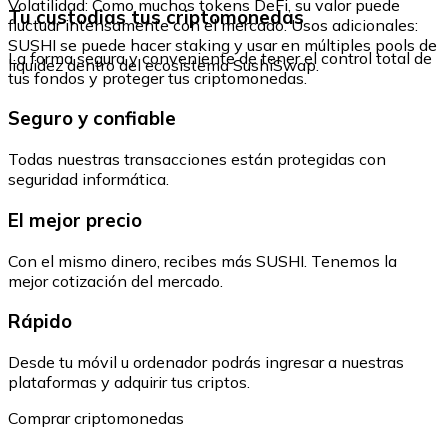
Volatilidad: Como muchos tokens DeFi, su valor puede
Tu custodias tus criptomonedas
fluctuar intensamente con el mercado. Usos adicionales:
SUSHI se puede hacer staking y usar en múltiples pools de
La forma segura y conveniente de tener el control total de
liquidez dentro del ecosistema SushiSwap.
tus fondos y proteger tus criptomonedas.
Seguro y confiable
Todas nuestras transacciones están protegidas con
seguridad informática.
El mejor precio
Con el mismo dinero, recibes más SUSHI. Tenemos la
mejor cotización del mercado.
Rápido
Desde tu móvil u ordenador podrás ingresar a nuestras
plataformas y adquirir tus criptos.
Comprar criptomonedas