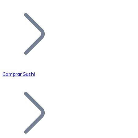
Listar Token
Añade tu proyecto a nuestro ecosistema.
Comprar Sushi
Bitcoin
BTC