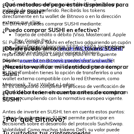
¿Qué métodos de pago están disponibles para
crear una cuenta, verificar tu identidad y seleccionar tu
método de pago preferido. Recibirás los tokens
comprar Sushi?
directamente en tu wallet de Bitnovo o en la dirección
externa que elijas.
En Bitnovo puedes comprar SUSHI mediante:
¿Puedo comprar SUSHI en efectivo?
Tarjeta de crédito o débito (Visa, Mastercard, Apple
Pay, Google Pay)
Sí. Puedes comprar Sushi en efectivo adquiriendo un cupón
Transferencia bancaria SEPA o SEPA Instantánea
¿Dónde puedo almacenar mis tokens SUSHI?
Bitnovo en alguno de los
más de 40.000 puntos físicos
Pago en efectivo con cupones Bitnovo
repartidos en Europa. Luego, canjéalo en la siguiente
página:
www.bitnovo.com/comprar/efectivo/sushi/
Desde tu cuenta en Bitnovo puedes usar una wallet
¿Necesito verificar mi identidad para comprar
integrada para guardar, recibir y gestionar tus tokens
SUSHI. También tienes la opción de transferirlos a una
Sushi?
wallet externa compatible con la red Ethereum, como
Metamask, Trust Wallet o Ledger.
Sí. Es obligatorio completar el proceso de verificación de
¿Qué debo tener en cuenta antes de comprar
identidad antes de realizar compras de criptomonedas en
Bitnovo, cumpliendo con la normativa europea vigente.
SUSHI?
Antes de invertir en SUSHI, ten en cuenta estos puntos:
¿Por qué Bitnovo?
Token de gobernanza: SUSHI permite participar en
decisiones sobre el desarrollo del protocolo SushiSwap.
Volatilidad: Como muchos tokens DeFi, su valor puede
Tu custodias tus criptomonedas