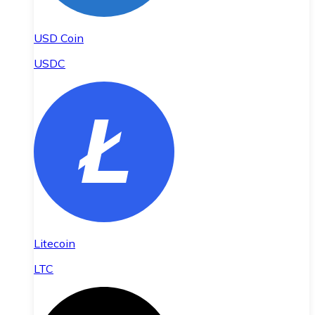
USD Coin
USDC
Litecoin
LTC