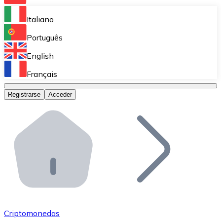
Bitnovo Ramp
Italiano
Integra nuestra solución en tu plataforma.
Português
Bitnovo Giftcards
English
Vende nuestras tarjetas regalo en tu negocio.
Français
Bitnovo OTC
Registrarse
Acceder
Realiza operaciones de gran volumen.
Bitnovo ATM
Integra un ATM Bitnovo en tu negocio y permite que t
Bitnovo API
Integra nuestra API en tu ecosistema.
Conviértete en Distribuidor
Únete a nuestra red de distribuidores.
Criptomonedas