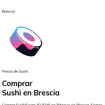
Brescia
Ethereum
ETH
Precio de Sushi
Comprar
Sushi en Brescia
USD Coin
Compra SushiSwap (SUSHI) en Bitnovo en Brescia. Somos