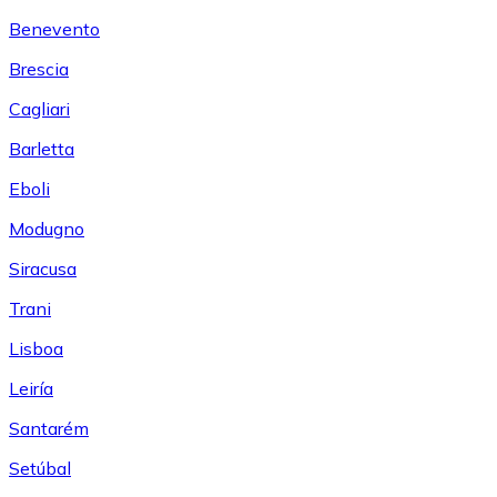
Benevento
Brescia
Cagliari
Barletta
Eboli
Modugno
Siracusa
Trani
Lisboa
Leiría
Santarém
Setúbal