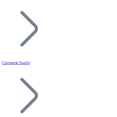
Listar Token
Añade tu proyecto a nuestro ecosistema.
Comprar Sushi
Bitcoin
BTC