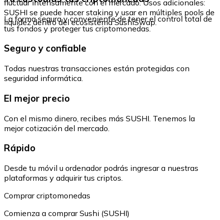
fluctuar intensamente con el mercado. Usos adicionales:
SUSHI se puede hacer staking y usar en múltiples pools de
La forma segura y conveniente de tener el control total de
liquidez dentro del ecosistema SushiSwap.
tus fondos y proteger tus criptomonedas.
Seguro y confiable
Todas nuestras transacciones están protegidas con
seguridad informática.
El mejor precio
Con el mismo dinero, recibes más SUSHI. Tenemos la
mejor cotización del mercado.
Rápido
Desde tu móvil u ordenador podrás ingresar a nuestras
plataformas y adquirir tus criptos.
Comprar criptomonedas
Comienza a comprar Sushi (SUSHI)