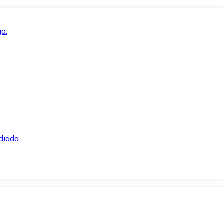
o.
diada.