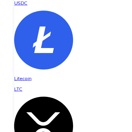
USDC
Litecoin
LTC