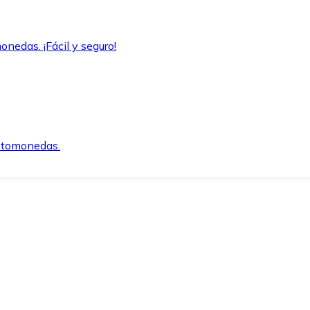
onedas. ¡Fácil y seguro!
iptomonedas.
o.