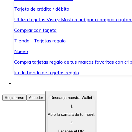
Tarjeta de crédito / débito
Utiliza tarjetas Visa y Mastercard para comprar criptom
Comprar con tarjeta
Tienda - Tarjetas regalo
Nuevo
Compra tarjetas regalo de tus marcas favoritas con cr
Ir a la tienda de tarjetas regalo
Comprar Criptomonedas
Registrarse
Acceder
Descarga nuestra Wallet
1
Compra criptomonedas con diferentes métodos de pag
Abre la cámara de tu móvil.
Vender Criptomonedas
2
Vende tus criptomonedas de forma rápida y segura.
Escanea el QR.