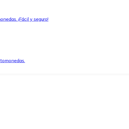
onedas. ¡Fácil y seguro!
iptomonedas.
o.