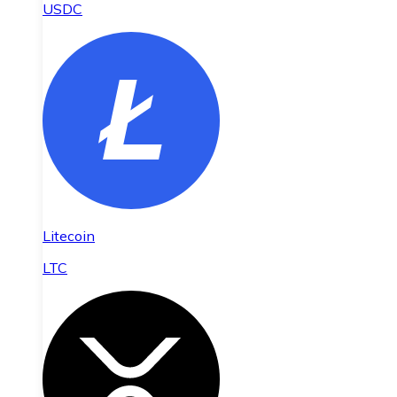
USDC
Litecoin
LTC