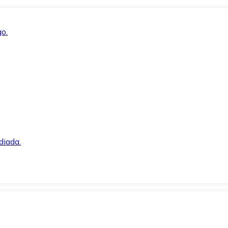
o.
diada.