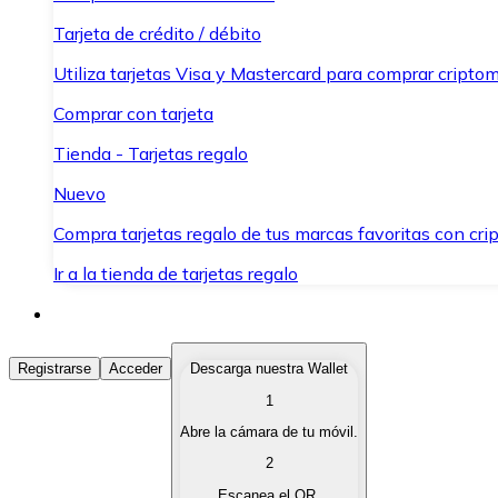
Tarjeta de crédito / débito
Utiliza tarjetas Visa y Mastercard para comprar criptom
Comprar con tarjeta
Tienda - Tarjetas regalo
Nuevo
Compra tarjetas regalo de tus marcas favoritas con cr
Ir a la tienda de tarjetas regalo
Comprar Criptomonedas
Registrarse
Acceder
Descarga nuestra Wallet
1
Compra criptomonedas con diferentes métodos de pag
Abre la cámara de tu móvil.
Vender Criptomonedas
2
Vende tus criptomonedas de forma rápida y segura.
Escanea el QR.