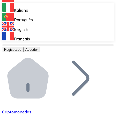
Bitnovo Ramp
Italiano
Integra nuestra solución en tu plataforma.
Português
Bitnovo Giftcards
English
Vende nuestras tarjetas regalo en tu negocio.
Français
Bitnovo OTC
Registrarse
Acceder
Realiza operaciones de gran volumen.
Bitnovo ATM
Integra un ATM Bitnovo en tu negocio y permite que t
Bitnovo API
Integra nuestra API en tu ecosistema.
Conviértete en Distribuidor
Únete a nuestra red de distribuidores.
Criptomonedas