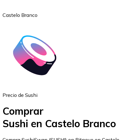
Castelo Branco
Ethereum
ETH
Precio de Sushi
Comprar
Sushi en Castelo Branco
USD Coin
Compra SushiSwap (SUSHI) en Bitnovo en Castelo