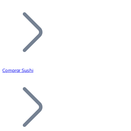
Listar Token
Añade tu proyecto a nuestro ecosistema.
Comprar Sushi
Bitcoin
BTC