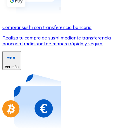
Comprar con Transferencia
Tarjeta de crédito / débito
Utiliza tarjetas Visa y Mastercard para comprar criptom
Comprar sushi con transferencia bancaria
Comprar con tarjeta
Realiza tu compra de sushi mediante transferencia
bancaria tradicional de manera rápida y segura.
Tienda - Tarjetas regalo
Nuevo
Compra tarjetas regalo de tus marcas favoritas con cr
Ver más
Ir a la tienda de tarjetas regalo