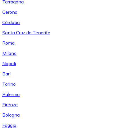
Tarragona
Gerona
Córdoba
Santa Cruz de Tenerife
Roma
Milano
Napoli
Bari
Torino
Palermo
Firenze
Bologna
Foggia