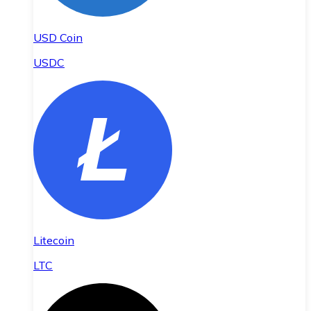
USD Coin
USDC
Litecoin
LTC