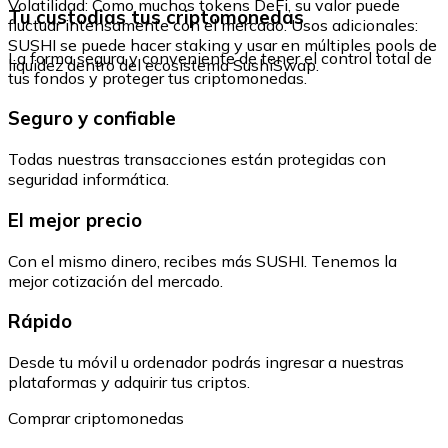
Volatilidad: Como muchos tokens DeFi, su valor puede
Tu custodias tus criptomonedas
fluctuar intensamente con el mercado. Usos adicionales:
SUSHI se puede hacer staking y usar en múltiples pools de
La forma segura y conveniente de tener el control total de
liquidez dentro del ecosistema SushiSwap.
tus fondos y proteger tus criptomonedas.
Seguro y confiable
Todas nuestras transacciones están protegidas con
seguridad informática.
El mejor precio
Con el mismo dinero, recibes más SUSHI. Tenemos la
mejor cotización del mercado.
Rápido
Desde tu móvil u ordenador podrás ingresar a nuestras
plataformas y adquirir tus criptos.
Comprar criptomonedas