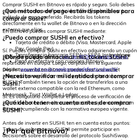
Comprar SUSHI en Bitnovo es rápido y seguro. Solo debes
¿Qué métodos de pago están disponibles para
crear una cuenta, verificar tu identidad y seleccionar tu
método de pago preferido. Recibirás los tokens
comprar Sushi?
directamente en tu wallet de Bitnovo o en la dirección
externa que elijas.
En Bitnovo puedes comprar SUSHI mediante:
¿Puedo comprar SUSHI en efectivo?
Tarjeta de crédito o débito (Visa, Mastercard, Apple
Pay, Google Pay)
Sí. Puedes comprar Sushi en efectivo adquiriendo un cupón
Transferencia bancaria SEPA o SEPA Instantánea
¿Dónde puedo almacenar mis tokens SUSHI?
Bitnovo en alguno de los
más de 40.000 puntos físicos
Pago en efectivo con cupones Bitnovo
repartidos en Europa. Luego, canjéalo en la siguiente
página:
www.bitnovo.com/comprar/efectivo/sushi/
Desde tu cuenta en Bitnovo puedes usar una wallet
¿Necesito verificar mi identidad para comprar
integrada para guardar, recibir y gestionar tus tokens
SUSHI. También tienes la opción de transferirlos a una
Sushi?
wallet externa compatible con la red Ethereum, como
Metamask, Trust Wallet o Ledger.
Sí. Es obligatorio completar el proceso de verificación de
¿Qué debo tener en cuenta antes de comprar
identidad antes de realizar compras de criptomonedas en
Bitnovo, cumpliendo con la normativa europea vigente.
SUSHI?
Antes de invertir en SUSHI, ten en cuenta estos puntos:
¿Por qué Bitnovo?
Token de gobernanza: SUSHI permite participar en
decisiones sobre el desarrollo del protocolo SushiSwap.